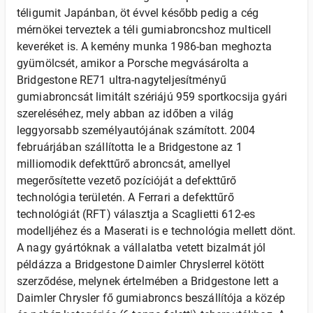
téligumit Japánban, öt évvel később pedig a cég
mérnökei terveztek a téli gumiabroncshoz multicell
keveréket is. A kemény munka 1986-ban meghozta
gyümölcsét, amikor a Porsche megvásárolta a
Bridgestone RE71 ultra-nagyteljesítményű
gumiabroncsát limitált szériájú 959 sportkocsija gyári
szereléséhez, mely abban az időben a világ
leggyorsabb személyautójának számított. 2004
februárjában szállította le a Bridgestone az 1
milliomodik defekttűrő abroncsát, amellyel
megerősítette vezető pozícióját a defekttűrő
technológia területén. A Ferrari a defekttűrő
technológiát (RFT) választja a Scaglietti 612-es
modelljéhez és a Maserati is e technológia mellett dönt.
A nagy gyártóknak a vállalatba vetett bizalmát jól
példázza a Bridgestone Daimler Chryslerrel kötött
szerződése, melynek értelmében a Bridgestone lett a
Daimler Chrysler fő gumiabroncs beszállítója a közép