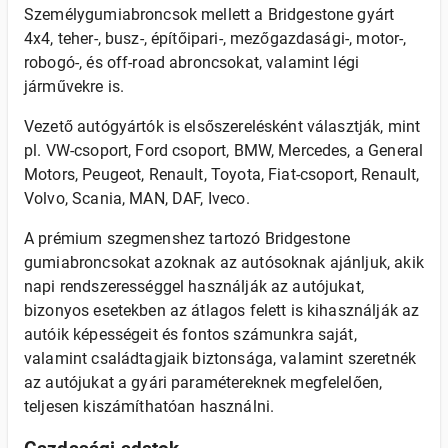
Személygumiabroncsok mellett a Bridgestone gyárt
4x4, teher-, busz-, építőipari-, mezőgazdasági-, motor-,
robogó-, és off-road abroncsokat, valamint légi
járművekre is.
Vezető autógyártók is elsőszerelésként választják, mint
pl. VW-csoport, Ford csoport, BMW, Mercedes, a General
Motors, Peugeot, Renault, Toyota, Fiat-csoport, Renault,
Volvo, Scania, MAN, DAF, Iveco.
A prémium szegmenshez tartozó Bridgestone
gumiabroncsokat azoknak az autósoknak ajánljuk, akik
napi rendszerességgel használják az autójukat,
bizonyos esetekben az átlagos felett is kihasználják az
autóik képességeit és fontos számunkra saját,
valamint családtagjaik biztonsága, valamint szeretnék
az autójukat a gyári paramétereknek megfelelően,
teljesen kiszámíthatóan használni.