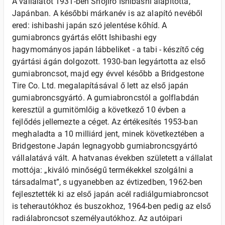
A vállalatot 1931-ben Shojiro Ishibashi alapította,
Japánban. A későbbi márkanév is az alapító nevéből
ered: ishibashi japán szó jelentése kőhíd. A
gumiabroncs gyártás előtt Ishibashi egy
hagymományos japán lábbeliket - a tabi - készítő cég
gyártási ágán dolgozott. 1930-ban legyártotta az első
gumiabroncsot, majd egy évvel később a Bridgestone
Tire Co. Ltd. megalapításával ő lett az első japán
gumiabroncsgyártó. A gumiabroncstól a golflabdán
keresztül a gumitömlőig a következő 10 évben a
fejlődés jellemezte a céget. Az értékesítés 1953-ban
meghaladta a 10 milliárd jent, minek következtében a
Bridgestone Japán legnagyobb gumiabroncsgyártó
vállalatává vált. A hatvanas években született a vállalat
mottója: „kiváló minőségű termékekkel szolgálni a
társadalmat”, s ugyanebben az évtizedben, 1962-ben
fejlesztették ki az első japán acél radiálgumiabroncsot
is teherautókhoz és buszokhoz, 1964-ben pedig az első
radiálabroncsot személyautókhoz. Az autóipari