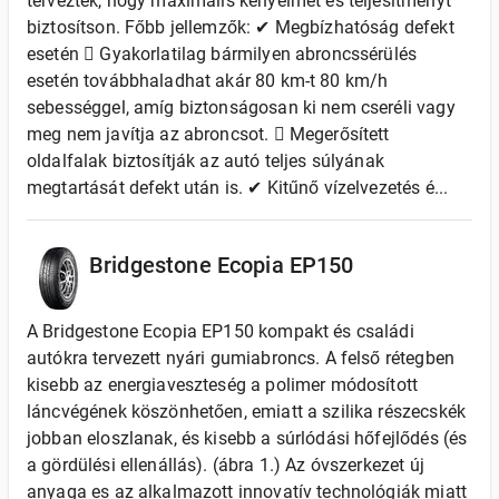
terveztek, hogy maximális kényelmet és teljesítményt
biztosítson. Főbb jellemzők: ✔ Megbízhatóság defekt
esetén  Gyakorlatilag bármilyen abroncssérülés
esetén továbbhaladhat akár 80 km-t 80 km/h
sebességgel, amíg biztonságosan ki nem cseréli vagy
meg nem javítja az abroncsot.  Megerősített
oldalfalak biztosítják az autó teljes súlyának
megtartását defekt után is. ✔ Kitűnő vízelvezetés é...
Bridgestone Ecopia EP150
A Bridgestone Ecopia EP150 kompakt és családi
autókra tervezett nyári gumiabroncs. A felső rétegben
kisebb az energiaveszteség a polimer módosított
láncvégének köszönhetően, emiatt a szilika részecskék
jobban eloszlanak, és kisebb a súrlódási hőfejlődés (és
a gördülési ellenállás). (ábra 1.) Az óvszerkezet új
anyaga es az alkalmazott innovatív technológiák miatt