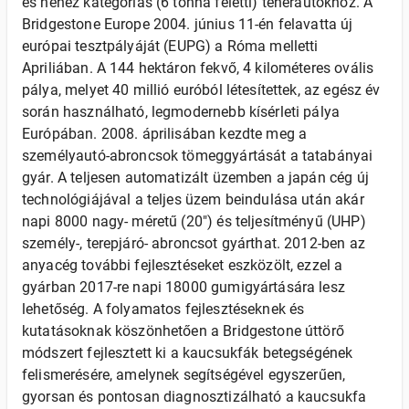
és nehéz kategóriás (6 tonna feletti) teherautókhoz. A
Bridgestone Europe 2004. június 11-én felavatta új
európai tesztpályáját (EUPG) a Róma melletti
Apriliában. A 144 hektáron fekvő, 4 kilométeres ovális
pálya, melyet 40 millió euróból létesítettek, az egész év
során használható, legmodernebb kísérleti pálya
Európában. 2008. áprilisában kezdte meg a
személyautó-abroncsok tömeggyártását a tatabányai
gyár. A teljesen automatizált üzemben a japán cég új
technológiájával a teljes üzem beindulása után akár
napi 8000 nagy- méretű (20") és teljesítményű (UHP)
személy-, terepjáró- abroncsot gyárthat. 2012-ben az
anyacég további fejlesztéseket eszközölt, ezzel a
gyárban 2017-re napi 18000 gumigyártására lesz
lehetőség. A folyamatos fejlesztéseknek és
kutatásoknak köszönhetően a Bridgestone úttörő
módszert fejlesztett ki a kaucsukfák betegségének
felismerésére, amelynek segítségével egyszerűen,
gyorsan és pontosan diagnosztizálható a kaucsukfa