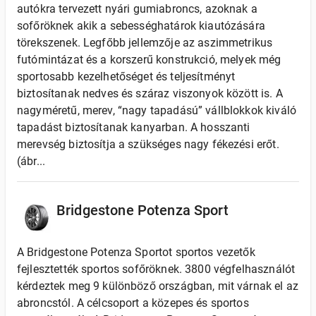
autókra tervezett nyári gumiabroncs, azoknak a
sofőröknek akik a sebességhatárok kiautózására
törekszenek. Legfőbb jellemzője az aszimmetrikus
futómintázat és a korszerű konstrukció, melyek még
sportosabb kezelhetőséget és teljesítményt
biztosítanak nedves és száraz viszonyok között is. A
nagyméretű, merev, “nagy tapadású” vállblokkok kiváló
tapadást biztosítanak kanyarban. A hosszanti
merevség biztosítja a szükséges nagy fékezési erőt.
(ábr...
Bridgestone Potenza Sport
A Bridgestone Potenza Sportot sportos vezetők
fejlesztették sportos sofőröknek. 3800 végfelhasználót
kérdeztek meg 9 különböző országban, mit várnak el az
abroncstól. A célcsoport a közepes és sportos