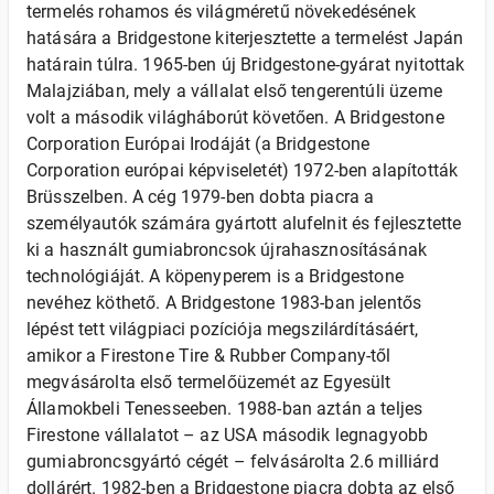
termelés rohamos és világméretű növekedésének
hatására a Bridgestone kiterjesztette a termelést Japán
határain túlra. 1965-ben új Bridgestone-gyárat nyitottak
Malajziában, mely a vállalat első tengerentúli üzeme
volt a második világháborút követően. A Bridgestone
Corporation Európai Irodáját (a Bridgestone
Corporation európai képviseletét) 1972-ben alapították
Brüsszelben. A cég 1979-ben dobta piacra a
személyautók számára gyártott alufelnit és fejlesztette
ki a használt gumiabroncsok újrahasznosításának
technológiáját. A köpenyperem is a Bridgestone
nevéhez köthető. A Bridgestone 1983-ban jelentős
lépést tett világpiaci pozíciója megszilárdításáért,
amikor a Firestone Tire & Rubber Company-től
megvásárolta első termelőüzemét az Egyesült
Államokbeli Tenesseeben. 1988-ban aztán a teljes
Firestone vállalatot – az USA második legnagyobb
gumiabroncsgyártó cégét – felvásárolta 2.6 milliárd
dollárért. 1982-ben a Bridgestone piacra dobta az első