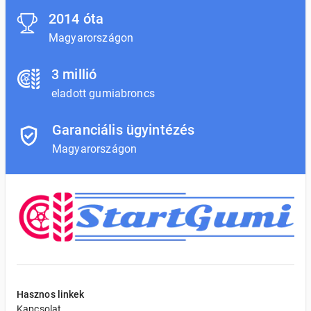
2014 óta
Magyarországon
3 millió
eladott gumiabroncs
Garanciális ügyintézés
Magyarországon
Hasznos linkek
Kapcsolat