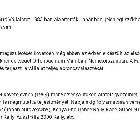
ó Vállalatot 1983-ban alapították Japánban, jelenlegi székhe
n van.
 megszületését követően még ebben az évben elkészült az első
 kirendeltséget Offenbach am Mainban, Németországban. A Fal
s terjeszti a vállalat teljes abroncsválasztékát.
 követő évben (1984) már versenyautókon aratott győzelmet,
 is megmutatta teljesítményét. Napjainkig folyamatosan ver
r (Japán autóverseny), Kenya Endurance Rally Race, Super N1
 Rally, Ausztrália 2000 Rally, etc.