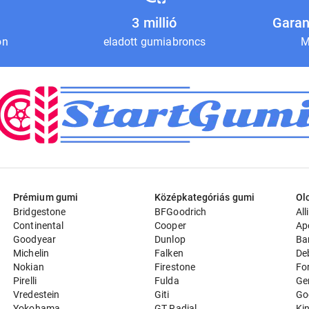
3 millió
Garan
on
eladott gumiabroncs
M
Prémium gumi
Középkategóriás gumi
Ol
Bridgestone
BFGoodrich
All
Continental
Cooper
Ap
Goodyear
Dunlop
Ba
Michelin
Falken
De
Nokian
Firestone
Fo
Pirelli
Fulda
Ge
Vredestein
Giti
Go
Yokohama
GT Radial
Ki