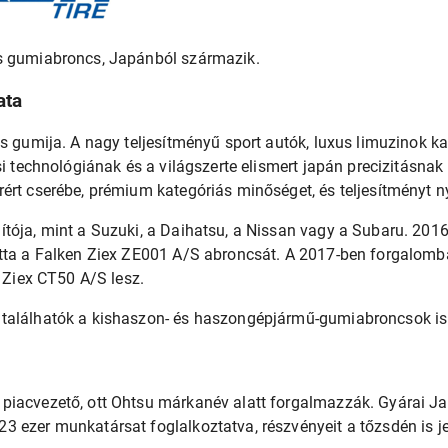
s gumiabroncs, Japánból származik.
ata
is gumija. A nagy teljesítményű sport autók, luxus limuzinok k
ási technológiának és a világszerte elismert japán precizitásna
ért cserébe, prémium kategóriás minőséget, és teljesítményt n
ítója, mint a Suzuki, a Daihatsu, a Nissan vagy a Subaru. 20
tta a Falken Ziex ZE001 A/S abroncsát. A 2017-ben forgalomba
n Ziex CT50 A/S lesz.
találhatók a kishaszon- és haszongépjármű-gumiabroncsok is
piacvezető, ott Ohtsu márkanév alatt forgalmazzák. Gyárai J
 ezer munkatársat foglalkoztatva, részvényeit a tőzsdén is je