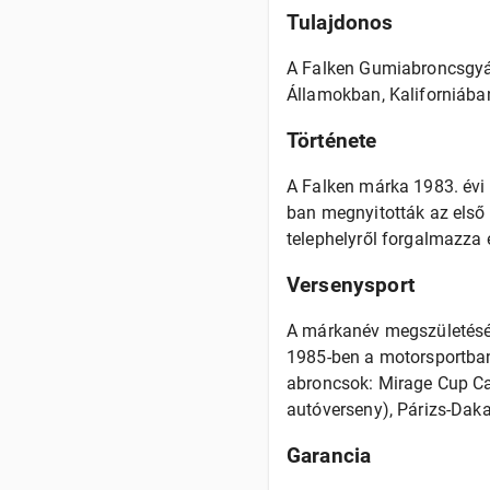
Tulajdonos
A Falken Gumiabroncsgyárt
Államokban, Kaliforniába
Története
A Falken márka 1983. évi
ban megnyitották az első
telephelyről forgalmazza é
Versenysport
A márkanév megszületését
1985-ben a motorsportban
abroncsok: Mirage Cup Ca
autóverseny), Párizs-Dakar
Garancia