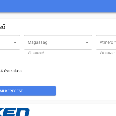
ső
Magasság
Átmérő 
Válasszon!
Válasszon
4 évszakos
MI KERESÉSE