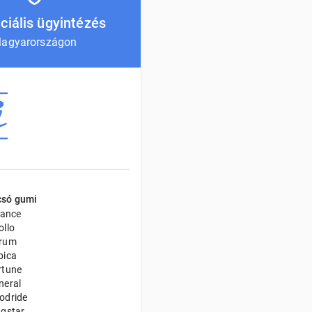
ciális ügyintézés
agyarországon
csó gumi
iance
ollo
rum
bica
rtune
neral
odride
ngstar