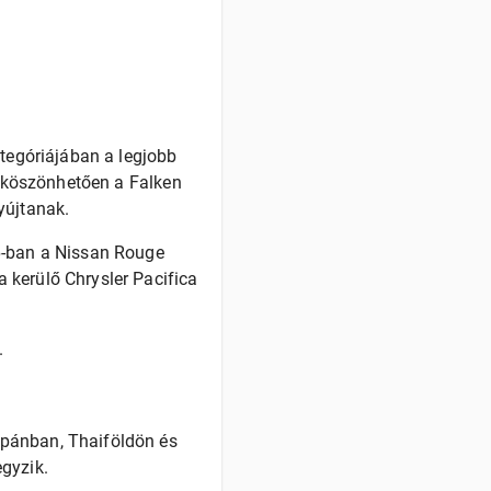
ategóriájában a legjobb
k köszönhetően a Falken
yújtanak.
16-ban a Nissan Rouge
 kerülő Chrysler Pacifica
.
apánban, Thaiföldön és
gyzik.