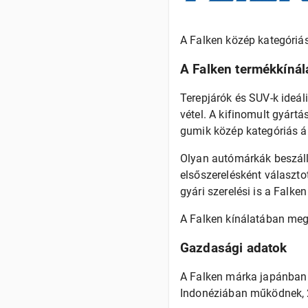
A Falken közép kategóriá
A Falken termékkínál
Terepjárók és SUV-k ideál
vétel. A kifinomult gyárt
gumik közép kategóriás ár
Olyan autómárkák beszáll
elsőszerelésként választo
gyári szerelési is a Falke
A Falken kínálatában meg
Gazdasági adatok
A Falken márka japánban 
Indonéziában működnek, 23