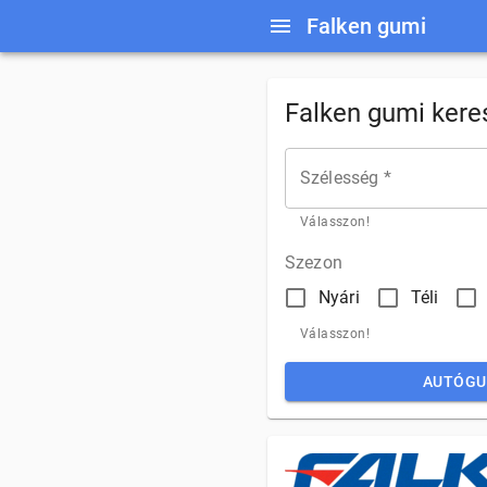
Falken gumi
Falken gumi kere
Szélesség *
Válasszon!
Szezon
Nyári
Téli
Válasszon!
AUTÓGU