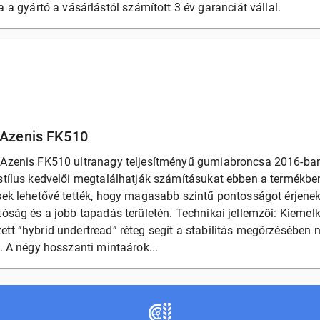
a gyártó a vásárlástól számított 3 év garanciát vállal.
 Azenis FK510
 Azenis FK510 ultranagy teljesítményű gumiabroncsa 2016-ban
stílus kedvelői megtalálhatják számításukat ebben a termékben
sek lehetővé tették, hogy magasabb szintű pontosságot érjenek 
tóság és a jobb tapadás területén. Technikai jellemzői: Kiemel
ett “hybrid undertread” réteg segít a stabilitás megőrzésében
s. A négy hosszanti mintaárok...