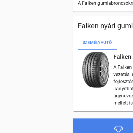
A Falken gumiabroncsokra 
Falken nyári gumi
SZEMÉLYAUTÓ
Falken
A Falken
vezetési 
fejleszté
irányítha
úgynevez
mellett i