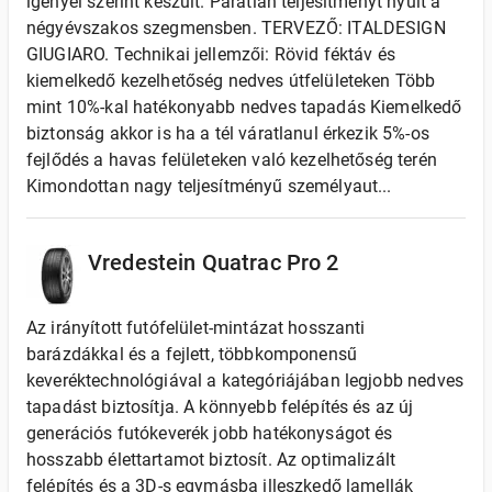
igényei szerint készült. Páratlan teljesítményt nyúlt a
négyévszakos szegmensben. TERVEZŐ: ITALDESIGN
GIUGIARO. Technikai jellemzői: Rövid féktáv és
kiemelkedő kezelhetőség nedves útfelületeken Több
mint 10%-kal hatékonyabb nedves tapadás Kiemelkedő
biztonság akkor is ha a tél váratlanul érkezik 5%-os
fejlődés a havas felületeken való kezelhetőség terén
Kimondottan nagy teljesítményű személyaut...
Vredestein Quatrac Pro 2
Az irányított futófelület-mintázat hosszanti
barázdákkal és a fejlett, többkomponensű
keveréktechnológiával a kategóriájában legjobb nedves
tapadást biztosítja. A könnyebb felépítés és az új
generációs futókeverék jobb hatékonyságot és
hosszabb élettartamot biztosít. Az optimalizált
felépítés és a 3D-s egymásba illeszkedő lamellák