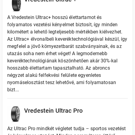
A Vredestein Ultrac+ hosszú élettartamot és
folyamatos vezetési kényelmet biztosít, így minden
kilométert a lehető legteljesebb mértékben kiélvezhet.
Az Ultrac+ élvonalbeli keveréktechnológiával készül, így
megfelel a jövő környezetbarát szabványainak, és az
utazás soha nem érhet véget! A legmodernebb
keveréktechnológiának köszönhetően akár 30%-kal
hosszabb élettartam tapasztalható. Az abroncs
négyzet alakú felfekvési felülete egyenletes
nyomáselosztást tesz lehetővé, ami folyamatosan
bizt...
Vredestein Ultrac Pro
Az Ultrac Pro mindkét végletet tudja – sportos vezetést