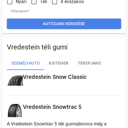
Nyári
Téli
4 évszakos
Válasszon!
AUTÓGUMI KERESÉSE
Vredestein téli gumi
SZEMÉLYAUTÓ
KISTEHER
TEREPJÁRÓ
Vredestein Snow Classic
Vredestein Snowtrac 5
A Vredestein Snowtrac 5 téli gumiabroncs még a