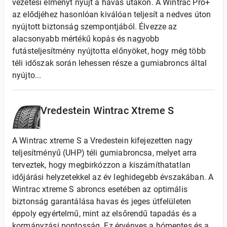
vezetési élményt nyújt a havas utakon. A Wintrac Pro+
az elődjéhez hasonlóan kiválóan teljesít a nedves úton
nyújtott biztonság szempontjából. Élvezze az
alacsonyabb mértékű kopás és nagyobb
futásteljesítmény nyújtotta előnyöket, hogy még több
téli időszak során lehessen része a gumiabroncs által
nyújto...
Vredestein Wintrac Xtreme S
A Wintrac xtreme S a Vredestein kifejezetten nagy
teljesítményű (UHP) téli gumiabroncsa, melyet arra
terveztek, hogy megbirkózzon a kiszámíthatatlan
időjárási helyzetekkel az év leghidegebb évszakában. A
Wintrac xtreme S abroncs esetében az optimális
biztonság garantálása havas és jeges útfelületen
éppoly egyértelmű, mint az elsőrendű tapadás és a
kormányzási pontosság. Ez érvényes a hómentes és a