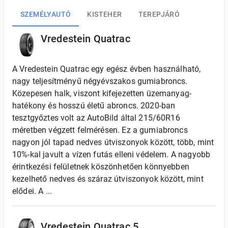
SZEMÉLYAUTÓ
KISTEHER
TEREPJÁRÓ
Vredestein Quatrac
A Vredestein Quatrac egy egész évben használható,
nagy teljesítményű négyévszakos gumiabroncs.
Közepesen halk, viszont kifejezetten üzemanyag-
hatékony és hosszú életű abroncs. 2020-ban
tesztgyőztes volt az AutoBild által 215/60R16
méretben végzett felmérésen. Ez a gumiabroncs
nagyon jól tapad nedves útviszonyok között, több, mint
10%-kal javult a vízen futás elleni védelem. A nagyobb
érintkezési felületnek köszönhetően könnyebben
kezelhető nedves és száraz útviszonyok között, mint
elődei. A ...
Vredestein Quatrac 5