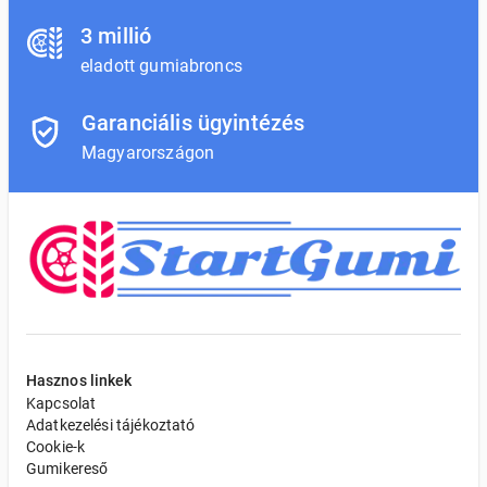
3 millió
eladott gumiabroncs
Garanciális ügyintézés
Magyarországon
Hasznos linkek
Kapcsolat
Adatkezelési tájékoztató
Cookie-k
Gumikereső