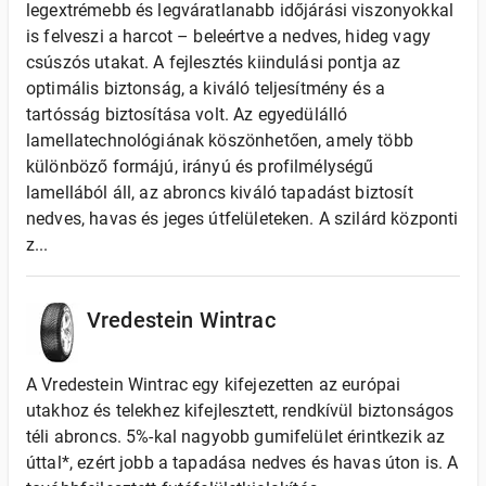
legextrémebb és legváratlanabb időjárási viszonyokkal
is felveszi a harcot – beleértve a nedves, hideg vagy
csúszós utakat. A fejlesztés kiindulási pontja az
optimális biztonság, a kiváló teljesítmény és a
tartósság biztosítása volt. Az egyedülálló
lamellatechnológiának köszönhetően, amely több
különböző formájú, irányú és profilmélységű
lamellából áll, az abroncs kiváló tapadást biztosít
nedves, havas és jeges útfelületeken. A szilárd központi
z...
Vredestein Wintrac
A Vredestein Wintrac egy kifejezetten az európai
utakhoz és telekhez kifejlesztett, rendkívül biztonságos
téli abroncs. 5%-kal nagyobb gumifelület érintkezik az
úttal*, ezért jobb a tapadása nedves és havas úton is. A