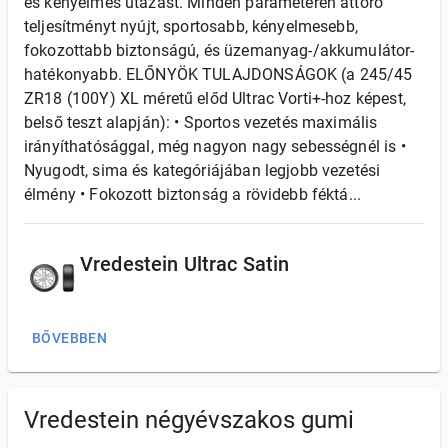
és kényelmes utazást. Minden paraméteren áttörő
teljesítményt nyújt, sportosabb, kényelmesebb,
fokozottabb biztonságú, és üzemanyag-/akkumulátor-
hatékonyabb. ELŐNYÖK TULAJDONSÁGOK (a 245/45
ZR18 (100Y) XL méretű előd Ultrac Vorti+-hoz képest,
belső teszt alapján): • Sportos vezetés maximális
irányíthatósággal, még nagyon nagy sebességnél is •
Nyugodt, sima és kategóriájában legjobb vezetési
élmény • Fokozott biztonság a rövidebb féktá...
Vredestein Ultrac Satin
BŐVEBBEN
Vredestein négyévszakos gumi