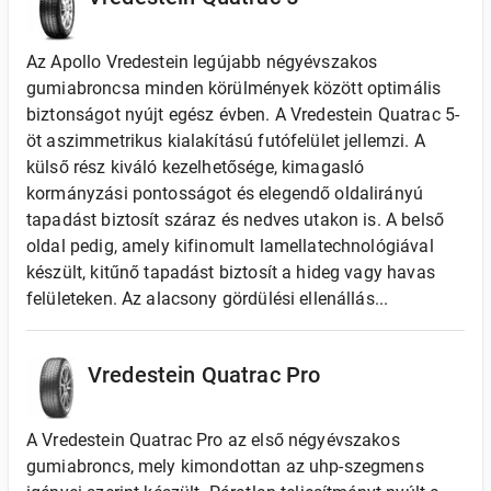
Az Apollo Vredestein legújabb négyévszakos
gumiabroncsa minden körülmények között optimális
biztonságot nyújt egész évben. A Vredestein Quatrac 5-
öt aszimmetrikus kialakítású futófelület jellemzi. A
külső rész kiváló kezelhetősége, kimagasló
kormányzási pontosságot és elegendő oldalirányú
tapadást biztosít száraz és nedves utakon is. A belső
oldal pedig, amely kifinomult lamellatechnológiával
készült, kitűnő tapadást biztosít a hideg vagy havas
felületeken. Az alacsony gördülési ellenállás...
Vredestein Quatrac Pro
A Vredestein Quatrac Pro az első négyévszakos
gumiabroncs, mely kimondottan az uhp-szegmens