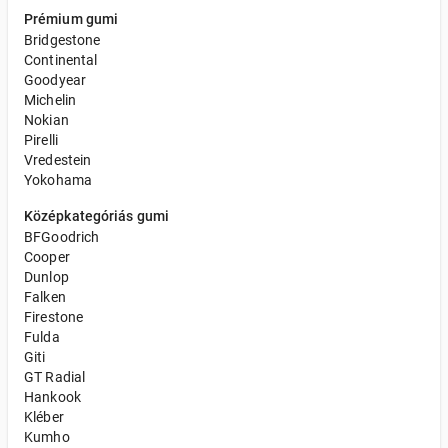
Prémium gumi
Bridgestone
Continental
Goodyear
Michelin
Nokian
Pirelli
Vredestein
Yokohama
Középkategóriás gumi
BFGoodrich
Cooper
Dunlop
Falken
Firestone
Fulda
Giti
GT Radial
Hankook
Kléber
Kumho