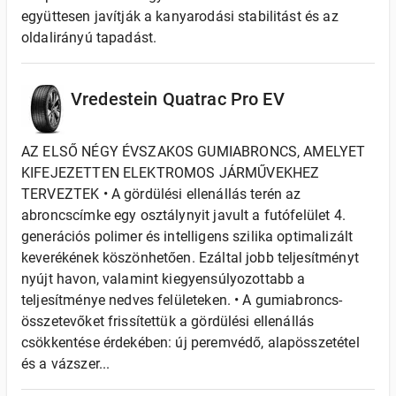
együttesen javítják a kanyarodási stabilitást és az
oldalirányú tapadást.
Vredestein Quatrac Pro EV
AZ ELSŐ NÉGY ÉVSZAKOS GUMIABRONCS, AMELYET
KIFEJEZETTEN ELEKTROMOS JÁRMŰVEKHEZ
TERVEZTEK • A gördülési ellenállás terén az
abroncscímke egy osztálynyit javult a futófelület 4.
generációs polimer és intelligens szilika optimalizált
keverékének köszönhetően. Ezáltal jobb teljesítményt
nyújt havon, valamint kiegyensúlyozottabb a
teljesítménye nedves felületeken. • A gumiabroncs-
összetevőket frissítettük a gördülési ellenállás
csökkentése érdekében: új peremvédő, alapösszetétel
és a vázszer...