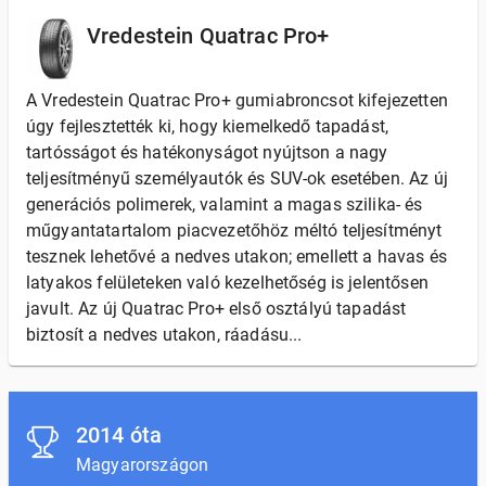
Vredestein Quatrac Pro+
A Vredestein Quatrac Pro+ gumiabroncsot kifejezetten
úgy fejlesztették ki, hogy kiemelkedő tapadást,
tartósságot és hatékonyságot nyújtson a nagy
teljesítményű személyautók és SUV-ok esetében. Az új
generációs polimerek, valamint a magas szilika- és
műgyantatartalom piacvezetőhöz méltó teljesítményt
tesznek lehetővé a nedves utakon; emellett a havas és
latyakos felületeken való kezelhetőség is jelentősen
javult. Az új Quatrac Pro+ első osztályú tapadást
biztosít a nedves utakon, ráadásu...
2014 óta
Magyarországon