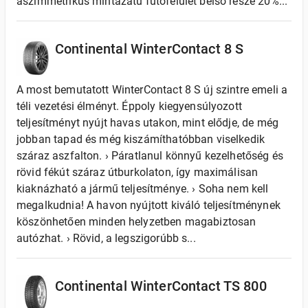
aszimmetrikus mintázatú futófelület belső része 20%...
Continental WinterContact 8 S
A most bemutatott WinterContact 8 S új szintre emeli a
téli vezetési élményt. Éppoly kiegyensúlyozott
teljesítményt nyújt havas utakon, mint elődje, de még
jobban tapad és még kiszámíthatóbban viselkedik
száraz aszfalton. › Páratlanul könnyű kezelhetőség és
rövid fékút száraz útburkolaton, így maximálisan
kiaknázható a jármű teljesítménye. › Soha nem kell
megalkudnia! A havon nyújtott kiváló teljesítménynek
köszönhetően minden helyzetben magabiztosan
autózhat. › Rövid, a legszigorúbb s...
Continental WinterContact TS 800