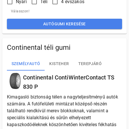
Nyári
Téli
4 évszakos
Válasszon!
AUTÓGUMI KERESÉSE
Continental téli gumi
SZEMÉLYAUTÓ
KISTEHER
TEREPJÁRÓ
Continental ContiWinterContact TS
830 P
Kimagasló biztonság télen a nagyteljesítményű autók
számára. A futófelületi mintázat középső részén
található rendkívül merev blokkoknak, valamint a
speciális kialakítású és sűrűn elhelyezett
kapaszkodóéleknek köszönhetően kivételes fékhatás