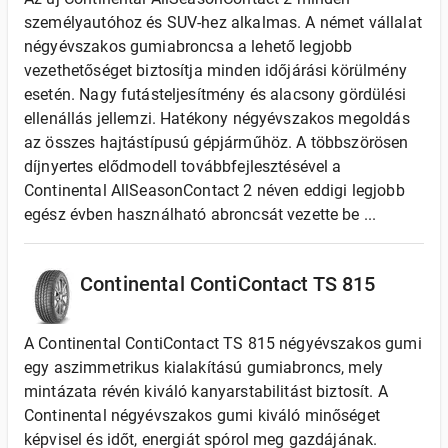
személyautóhoz és SUV-hez alkalmas. A német vállalat
négyévszakos gumiabroncsa a lehető legjobb
vezethetőséget biztosítja minden időjárási körülmény
esetén. Nagy futásteljesítmény és alacsony gördülési
ellenállás jellemzi. Hatékony négyévszakos megoldás
az összes hajtástípusú gépjárműhöz. A többszörösen
díjnyertes elődmodell továbbfejlesztésével a
Continental AllSeasonContact 2 néven eddigi legjobb
egész évben használható abroncsát vezette be ...
Continental ContiContact TS 815
A Continental ContiContact TS 815 négyévszakos gumi
egy aszimmetrikus kialakítású gumiabroncs, mely
mintázata révén kiváló kanyarstabilitást biztosít. A
Continental négyévszakos gumi kiváló minőséget
képvisel és időt, energiát spórol meg gazdájának.