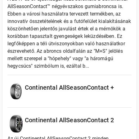
AllSeasonContact™ négyévszakos gumiabroncsa is.
Ebben a városi használatra tervezett termékben, az
innovatív összetételének és a futófelület kialakításának
köszönhetően jelentős javulást értek el a mérnökök a
korábban tapasztalt gyengeségek leküzdésében. Ez
legfőképpen a téli útviszonyokban való használatkor
észrevehető. Az abroncs oldalfalán az "M+S" jelölés
mellett szerepel a "hópehely" vagy "a háromágú
hegycsúcs" szimbólum is, ezáltal b...
Continental AllSeasonContact +
Continental AllSeasonContact 2
Az új Continental AllSeasonContact 2 minden