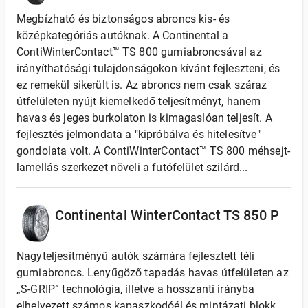
Megbízható és biztonságos abroncs kis- és
középkategóriás autóknak. A Continental a
ContiWinterContact™ TS 800 gumiabroncsával az
irányíthatósági tulajdonságokon kívánt fejleszteni, és
ez remekül sikerült is. Az abroncs nem csak száraz
útfelületen nyújt kiemelkedő teljesítményt, hanem
havas és jeges burkolaton is kimagaslóan teljesít. A
fejlesztés jelmondata a "kipróbálva és hitelesítve"
gondolata volt. A ContiWinterContact™ TS 800 méhsejt-
lamellás szerkezet növeli a futófelület szilárd...
Continental WinterContact TS 850 P
Nagyteljesítményű autók számára fejlesztett téli
gumiabroncs. Lenyűgöző tapadás havas útfelületen az
„S-GRIP” technológia, illetve a hosszanti irányba
elhelyezett számos kapaszkodóél és mintázati blokk