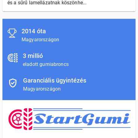
és a sűrű lamellázatnak köszönhe...
2014 óta
Magyarországon
3 millió
eladott gumiabroncs
Garanciális ügyintézés
Magyarországon