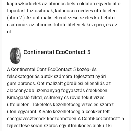
kapaszkodóélek az abroncs belső oldalán egyedülálló
tapadást biztosítanak, különösen nedves útfelületen.
(ábra 2.) Az optimális elrendezésű széles körbefutó
csatornák az abroncs futófelületének közepén, és az
ol...
Continental EcoContact 5
A Continental ContiEcoContact 5 közép- és
felsőkategóriás autók számára fejlesztett nyári
gumiabroncs. Optimalizált gördülési ellenállás az
alacsonyabb üzemanyag-fogyasztás érdekében.
Kimagasló fékteljesítmény és rövid fékút vizes
útfelületen. Tökéletes kezelhetőség vizes és száraz
úton egyaránt. Kiváló kezelhetőség a csökkentett
energiavesztésnek köszönhetően A ContiEcoContact™ 5
fejlesztése során szoros együttműködés alakult ki