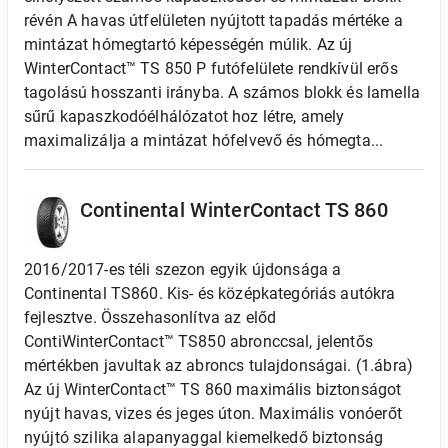
révén A havas útfelületen nyújtott tapadás mértéke a
mintázat hómegtartó képességén múlik. Az új
WinterContact™ TS 850 P futófelülete rendkívül erős
tagolású hosszanti irányba. A számos blokk és lamella
sűrű kapaszkodóélhálózatot hoz létre, amely
maximalizálja a mintázat hófelvevő és hómegta...
Continental WinterContact TS 860
2016/2017-es téli szezon egyik újdonsága a
Continental TS860. Kis- és középkategóriás autókra
fejlesztve. Összehasonlítva az előd
ContiWinterContact™ TS850 abronccsal, jelentős
mértékben javultak az abroncs tulajdonságai. (1.ábra)
Az új WinterContact™ TS 860 maximális biztonságot
nyújt havas, vizes és jeges úton. Maximális vonóerőt
nyújtó szilika alapanyaggal kiemelkedő biztonság