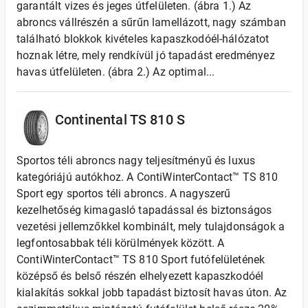
garantált vizes és jeges útfelületen. (ábra 1.) Az
abroncs vállrészén a sűrűn lamellázott, nagy számban
található blokkok kivételes kapaszkodóél-hálózatot
hoznak létre, mely rendkívül jó tapadást eredményez
havas útfelületen. (ábra 2.) Az optimal...
Continental TS 810 S
Sportos téli abroncs nagy teljesítményű és luxus
kategóriájú autókhoz. A ContiWinterContact™ TS 810
Sport egy sportos téli abroncs. A nagyszerű
kezelhetőség kimagasló tapadással és biztonságos
vezetési jellemzőkkel kombinált, mely tulajdonságok a
legfontosabbak téli körülmények között. A
ContiWinterContact™ TS 810 Sport futófelületének
középső és belső részén elhelyezett kapaszkodóél
kialakítás sokkal jobb tapadást biztosít havas úton. Az