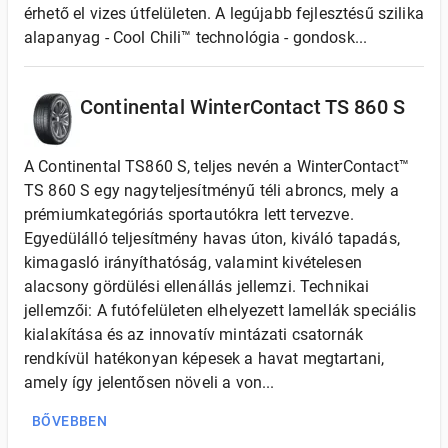
érhető el vizes útfelületen. A legújabb fejlesztésű szilika
alapanyag - Cool Chili™ technológia - gondosk...
Continental WinterContact TS 860 S
A Continental TS860 S, teljes nevén a WinterContact™
TS 860 S egy nagyteljesítményű téli abroncs, mely a
prémiumkategóriás sportautókra lett tervezve.
Egyedülálló teljesítmény havas úton, kiváló tapadás,
kimagasló irányíthatóság, valamint kivételesen
alacsony gördülési ellenállás jellemzi. Technikai
jellemzői: A futófelületen elhelyezett lamellák speciális
kialakítása és az innovatív mintázati csatornák
rendkívül hatékonyan képesek a havat megtartani,
amely így jelentősen növeli a von...
BŐVEBBEN