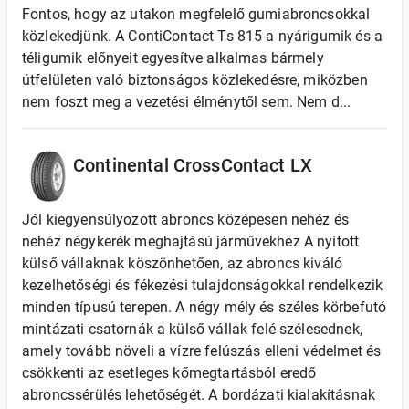
Fontos, hogy az utakon megfelelő gumiabroncsokkal
közlekedjünk. A ContiContact Ts 815 a nyárigumik és a
téligumik előnyeit egyesítve alkalmas bármely
útfelületen való biztonságos közlekedésre, miközben
nem foszt meg a vezetési élménytől sem. Nem d...
Continental CrossContact LX
Jól kiegyensúlyozott abroncs középesen nehéz és
nehéz négykerék meghajtású járművekhez A nyitott
külső vállaknak köszönhetően, az abroncs kiváló
kezelhetőségi és fékezési tulajdonságokkal rendelkezik
minden típusú terepen. A négy mély és széles körbefutó
mintázati csatornák a külső vállak felé szélesednek,
amely tovább növeli a vízre felúszás elleni védelmet és
csökkenti az esetleges kőmegtartásból eredő
abroncssérülés lehetőségét. A bordázati kialakításnak