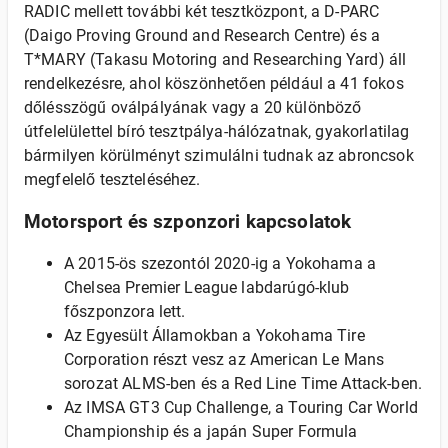
RADIC mellett további két tesztközpont, a D-PARC
(Daigo Proving Ground and Research Centre) és a
T*MARY (Takasu Motoring and Researching Yard) áll
rendelkezésre, ahol köszönhetően például a 41 fokos
dőlésszögű oválpályának vagy a 20 különböző
útfelelülettel bíró tesztpálya-hálózatnak, gyakorlatilag
bármilyen körülményt szimulálni tudnak az abroncsok
megfelelő teszteléséhez.
Motorsport és szponzori kapcsolatok
A 2015-ös szezontól 2020-ig a Yokohama a
Chelsea Premier League labdarúgó-klub
főszponzora lett.
Az Egyesült Államokban a Yokohama Tire
Corporation részt vesz az American Le Mans
sorozat ALMS-ben és a Red Line Time Attack-ben.
Az IMSA GT3 Cup Challenge, a Touring Car World
Championship és a japán Super Formula