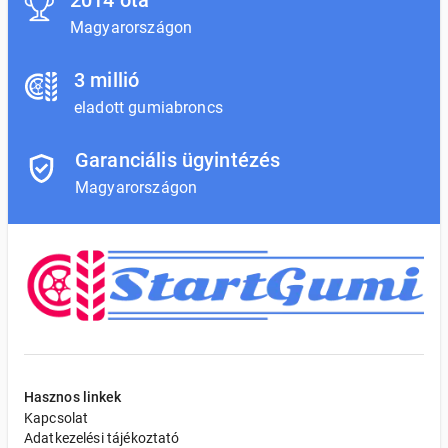
2014 óta
Magyarországon
3 millió
eladott gumiabroncs
Garanciális ügyintézés
Magyarországon
Hasznos linkek
Kapcsolat
Adatkezelési tájékoztató