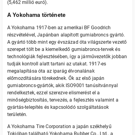
(5,462 millió euró).
A Yokohama története
A Yokohama 1917-ben az amerikai BF Goodrich
részvételével, Japánban alapított gumiabroncs gyártó.
A gyártó több mint egy évszázad óta világszerte vezető
szerepet tölt be a kiemelkedő gumiabroncs-tervek és
technológiák fejlesztésében, így a járművezetők jobban
tudják kontroll alatt tartani az utakat. 1917-es
megalapítása óta az iparág élvonalának
előmozdítására törekednek. Ők az első japán
gumiabroncs-gyártók, akik ISO9001 tanúsítvánnyal
rendelkeztek, ezzel szerezve elismerést el a
minőségbiztosítás, tervezés, a fejlesztés valamint a
gyártás-telepítés és kapcsolódó szolgáltatások
területén.
A Yokohama Tire Corporation a japán székhelyű
Tokióban található Yokohama Rubber Co., Ltd., a