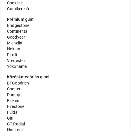
Cookie-k
Gumikereső
Prémium gumi
Bridgestone
Continental
Goodyear
Michelin
Nokian
Pirelli
Vredestein
Yokohama
Középkategóriás gumi
BFGoodrich
Cooper
Dunlop
Falken
Firestone
Fulda
Giti
GT Radial
Hankook