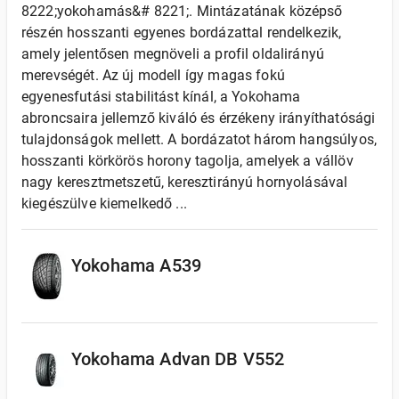
8222;yokohamás&# 8221;. Mintázatának középső
részén hosszanti egyenes bordázattal rendelkezik,
amely jelentősen megnöveli a profil oldalirányú
merevségét. Az új modell így magas fokú
egyenesfutási stabilitást kínál, a Yokohama
abroncsaira jellemző kiváló és érzékeny irányíthatósági
tulajdonságok mellett. A bordázatot három hangsúlyos,
hosszanti körkörös horony tagolja, amelyek a vállöv
nagy keresztmetszetű, keresztirányú hornyolásával
kiegészülve kiemelkedő ...
Yokohama A539
Yokohama Advan DB V552