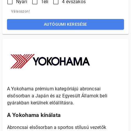
Nyári
Téli
4 évszakos
Válasszon!
AUTÓGUMI KERESÉSE
A Yokohama prémium kategóriájú abroncsai
elsősorban a Japán és az Egyesült Államok beli
gyárakban kerülnek előállításra.
A Yokohama kínálata
Abroncsai elsősorban a sportos stílusú vezetők