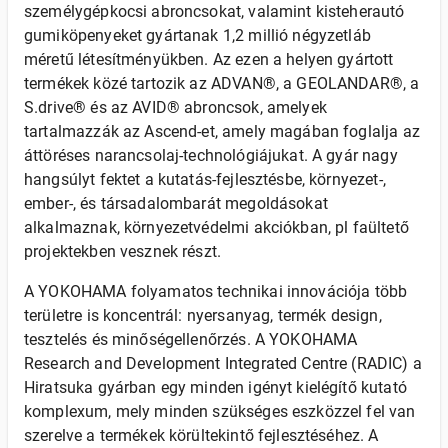
személygépkocsi abroncsokat, valamint kisteherautó
gumiköpenyeket gyártanak 1,2 millió négyzetláb
méretű létesítményükben. Az ezen a helyen gyártott
termékek közé tartozik az ADVAN®, a GEOLANDAR®, a
S.drive® és az AVID® abroncsok, amelyek
tartalmazzák az Ascend-et, amely magában foglalja az
áttöréses narancsolaj-technológiájukat. A gyár nagy
hangsúlyt fektet a kutatás-fejlesztésbe, környezet-,
ember-, és társadalombarát megoldásokat
alkalmaznak, környezetvédelmi akciókban, pl faültető
projektekben vesznek részt.
A YOKOHAMA folyamatos technikai innovációja több
területre is koncentrál: nyersanyag, termék design,
tesztelés és minőségellenőrzés. A YOKOHAMA
Research and Development Integrated Centre (RADIC) a
Hiratsuka gyárban egy minden igényt kielégítő kutató
komplexum, mely minden szükséges eszközzel fel van
szerelve a termékek körültekintő fejlesztéséhez. A