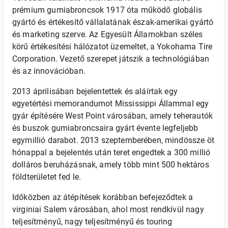
prémium gumiabroncsok 1917 óta működő globális
gyártó és értékesítő vállalatának észak-amerikai gyártó
és marketing szerve. Az Egyesült Államokban széles
körű értékesítési hálózatot üzemeltet, a Yokohama Tire
Corporation. Vezető szerepet játszik a technológiában
és az innovációban.
2013 áprilisában bejelentettek és aláírtak egy
egyetértési memorandumot Mississippi Állammal egy
gyár építésére West Point városában, amely teherautók
és buszok gumiabroncsaira gyárt évente legfeljebb
egymillió darabot. 2013 szeptemberében, mindössze öt
hónappal a bejelentés után teret engedtek a 300 millió
dolláros beruházásnak, amely több mint 500 hektáros
földterületet fed le.
Időközben az átépítések korábban befejeződtek a
virginiai Salem városában, ahol most rendkívül nagy
teljesítményű, nagy teljesítményű és touring