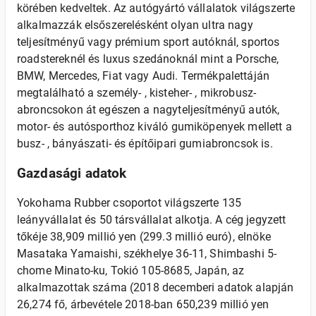
körében kedveltek. Az autógyártó vállalatok világszerte
alkalmazzák elsőszerelésként olyan ultra nagy
teljesítményű vagy prémium sport autóknál, sportos
roadstereknél és luxus szedánoknál mint a Porsche,
BMW, Mercedes, Fiat vagy Audi. Termékpalettáján
megtalálható a személy- , kisteher- , mikrobusz-
abroncsokon át egészen a nagyteljesítményű autók,
motor- és autósporthoz kiváló gumiköpenyek mellett a
busz- , bányászati- ​​és építőipari gumiabroncsok is.
Gazdasági adatok
Yokohama Rubber csoportot világszerte 135
leányvállalat és 50 társvállalat alkotja. A cég jegyzett
tőkéje 38,909 millió yen (299.3 millió euró), elnöke
Masataka Yamaishi, székhelye 36-11, Shimbashi 5-
chome Minato-ku, Tokió 105-8685, Japán, az
alkalmazottak száma (2018 decemberi adatok alapján
26,274 fő, árbevétele 2018-ban 650,239 millió yen