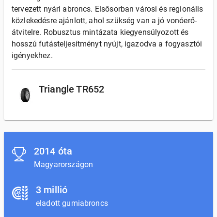
tervezett nyári abroncs. Elsősorban városi és regionális
közlekedésre ajánlott, ahol szükség van a jó vonóerő-
átvitelre. Robusztus mintázata kiegyensúlyozott és
hosszú futásteljesítményt nyújt, igazodva a fogyasztói
igényekhez.
Triangle TR652
2014 óta
Magyarországon
3 millió
eladott gumiabroncs