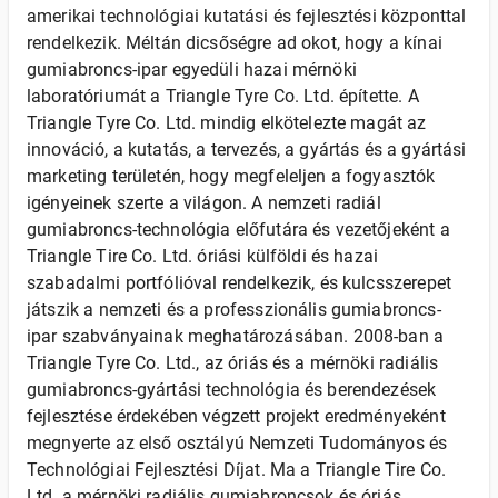
amerikai technológiai kutatási és fejlesztési központtal
rendelkezik. Méltán dicsőségre ad okot, hogy a kínai
gumiabroncs-ipar egyedüli hazai mérnöki
laboratóriumát a Triangle Tyre Co. Ltd. építette. A
Triangle Tyre Co. Ltd. mindig elkötelezte magát az
innováció, a kutatás, a tervezés, a gyártás és a gyártási
marketing területén, hogy megfeleljen a fogyasztók
igényeinek szerte a világon. A nemzeti radiál
gumiabroncs-technológia előfutára és vezetőjeként a
Triangle Tire Co. Ltd. óriási külföldi és hazai
szabadalmi portfólióval rendelkezik, és kulcsszerepet
játszik a nemzeti és a professzionális gumiabroncs-
ipar szabványainak meghatározásában. 2008-ban a
Triangle Tyre Co. Ltd., az óriás és a mérnöki radiális
gumiabroncs-gyártási technológia és berendezések
fejlesztése érdekében végzett projekt eredményeként
megnyerte az első osztályú Nemzeti Tudományos és
Technológiai Fejlesztési Díjat. Ma a Triangle Tire Co.
Ltd. a mérnöki radiális gumiabroncsok és óriás