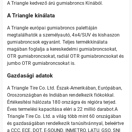
A Triangle kedvező árú gumiabroncs Kínából.
A Triangle kínálata
A Triangle európai gumiabroncs palettáján
megtalálhatók a személyautó, 4x4/SUV és kishaszon
gumiabroncsok egyaránt. Teljes termékkínálata
magában foglalja a kereskedelmi gumiabroncsokat,
OTR gumiabroncsokat, radiál OTR gumiabroncsokat és
jumbo OTR gumiabroncsokat is.
Gazdasági adatok
A Triangle Tire Co. Ltd. Észak-Amerikában, Európában,
Oroszországban és Indiában rendelkezik fiókokkal.
Értékesítési hálózata 180 országra és régióra terjed.
Éves termelési kapacitása eléri a 22 millió darabot.A
Triangle Tire Co. Ltd. a világ több mint 60 országában
és gazdaságában rendelkezik tanúsítvánnyal, beleértve
a CCC, ECE, DOT, E-SOUND, INMETRO, LATU, GSO, SNI