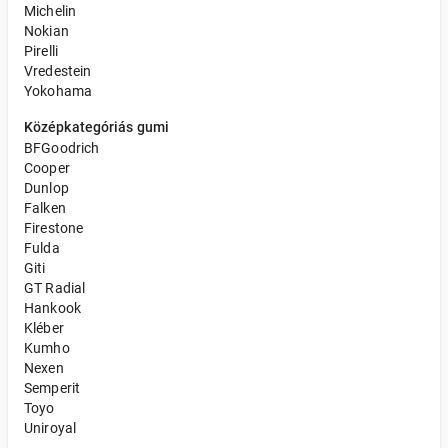
Michelin
Nokian
Pirelli
Vredestein
Yokohama
Középkategóriás gumi
BFGoodrich
Cooper
Dunlop
Falken
Firestone
Fulda
Giti
GT Radial
Hankook
Kléber
Kumho
Nexen
Semperit
Toyo
Uniroyal