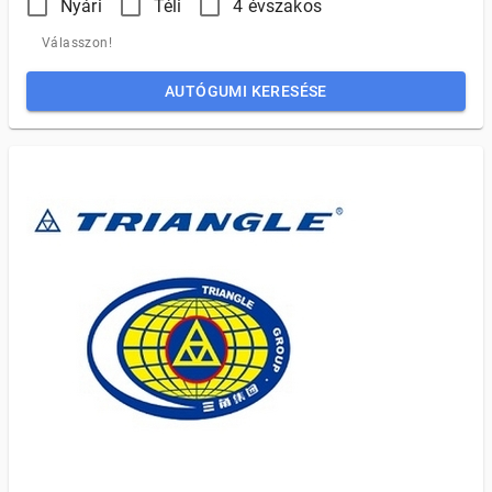
Nyári
Téli
4 évszakos
Válasszon!
AUTÓGUMI KERESÉSE