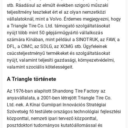
stb. Ráadásul az elmúlt években szigorú műszaki
teljesítmény teszteket ért el az olyan nemzetközi
vállalatoknál, mint a Volvo. Érdemes megjegyezni, hogy
a Triangle Tire Co. Ltd. támogató szolgáltatásokat
nyújt több mint 50 gépjárműgyártó vállalkozás
számára Kínában, mint például a SINOTRUK, az FAW, a
DFL, a CIMC, az SDLG, az XCMG stb. Ügyfeleinek
csúcsteljestményű termékeket és szolgáltatásokat
nyújt, valamint teljesíti gazdasági, környezetvédelmi,
valamint szociális kötelességeit.
A Triangle története
Az 1976-ban alapított Shandong Tire Factory az
anyavállalata, a 2001-ben létrejött Triangle Tire Co.
Ltd.-nek. A Kínai Gumiipari Innovációs Stratégiai
Szövetség fő testülete országos technológiai fejlesztési
központtal, nemzeti ipari tervező központtal,
posztdoktori tudományos kutatóállomással és