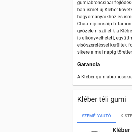
gumiabroncsipar fejlődés
ban ismét új Kléber követ
hagyományaikhoz és ismét
Chaamipionship futamon e
győzelem születik a Klébe
is elkönyvelhetett, együt
elsőszereléssel kerültek 
sikere a mai napig töretle
Garancia
A Kléber gumiabroncsokra 
Kléber téli gumi
SZEMÉLYAUTÓ
KIST
Kléber