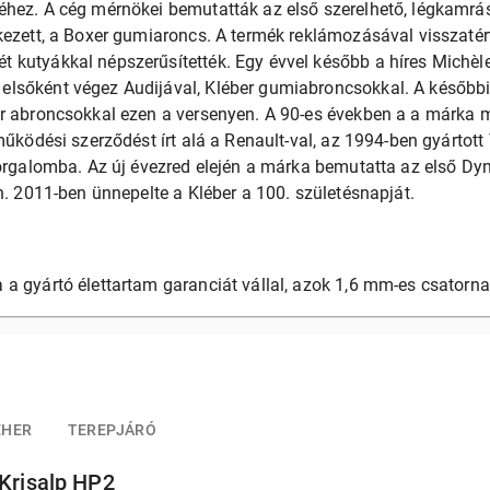
éhez. A cég mérnökei bemutatták az első szerelhető, légkamrá
kezett, a Boxer gumiaroncs. A termék reklámozásával visszatért
 kutyákkal népszerűsítették. Egy évvel később a híres Michèl
lsőként végez Audijával, Kléber gumiabroncsokkal. A később
r abroncsokkal ezen a versenyen. A 90-es években a a márka má
tműködési szerződést írt alá a Renault-val, az 1994-ben gyártot
forgalomba. Az új évezred elején a márka bemutatta az első Dy
n. 2011-ben ünnepelte a Kléber a 100. születésnapját.
a gyártó élettartam garanciát vállal, azok 1,6 mm-es csatorn
EHER
TEREPJÁRÓ
 Krisalp HP2