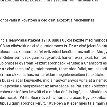
rszágban és az Egyesült Királyságban van Michelin gyár.
donosváltást követően a cég csatlakozott a Michelinhez.
ancia leányvállalataként 1910. július 03-tól kezdte meg működ
8-án elkészült az első gumiabroncs is. Ez az első jelentős d
talosan csak három és fél évtizeddel később használtak. Ahog
 Kléber sem csak gumikat gyártott, hanem ékszíjakat, tömítés
Colombes-i gyárban készült abroncsok kerültek a Chambord és 
te az első terepjáró gumiabroncsát, fehér oldalfallal, ami akko
léber már akkor is használta reklámmegjelenéseiben (plakátokon)
a büszke agár képviselte, míg a hagyományos vonalat a néme
at kapcsolata megszakadt az anyacéggel és Párizsba költözött,
ebben az időben készült el a márka önálló logója is. Mindössz
iabroncsuk - White Bear névvel - a francia piacon. Egy akkoriba
típusú gumiabroncs került. 1951-ben a Kléber híres találmánya 