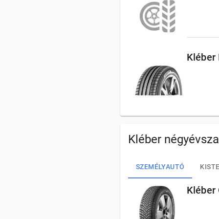
Kléber
Kléber négyévsz
SZEMÉLYAUTÓ
KIST
Kléber