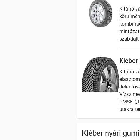
Kitűnő vá
körülmén
kombinác
mintázata
szabdalt
Kléber
Kitűnő vá
elasztom
Jelentőse
Vízszint
PMSF („H
utakra te
Kléber nyári gumi