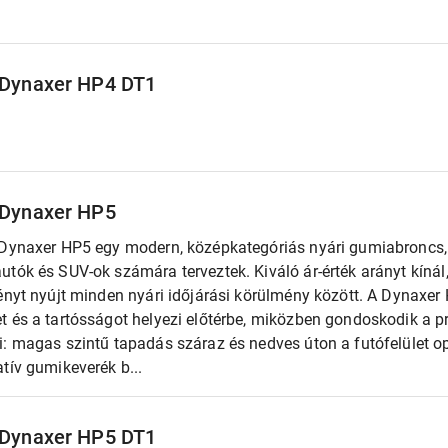
 Dynaxer HP4 DT1
 Dynaxer HP5
 Dynaxer HP5 egy modern, középkategóriás nyári gumiabroncs, 
utók és SUV-ok számára terveztek. Kiváló ár-érték arányt kín
ényt nyújt minden nyári időjárási körülmény között. A Dynaxer
 és a tartósságot helyezi előtérbe, miközben gondoskodik a pr
i: magas szintű tapadás száraz és nedves úton a futófelület o
tív gumikeverék b...
 Dynaxer HP5 DT1