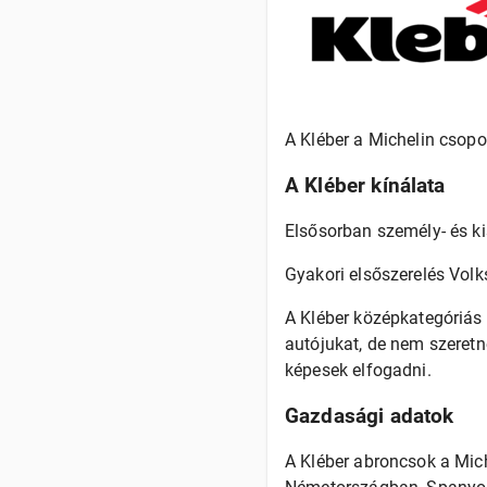
A Kléber a Michelin csop
A Kléber kínálata
Elsősorban személy- és k
Gyakori elsőszerelés Volk
A Kléber középkategóriás 
autójukat, de nem szeret
képesek elfogadni.
Gazdasági adatok
A Kléber abroncsok a Mich