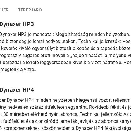
EHER
TEREPJÁRÓ
 Dynaxer HP3
 Dynaxer HP3 jelmondata : Megbízhatóság minden helyzetben. 
ő biztonság jellemzi nedves utakon. Technikai jellemzők: Hoss
keverék kiváló egyensúlyt biztosít a kopás és a tapadás közöt
rogresszív sugaras profil növeli a „hajóorr-hatást” a mélyebb 
 barázdái a lehető leggyorsabban kivetik a vizet hátrafelé. Hos
megtörik a vízré...
 Dynaxer HP4
ber Dynaxer HP4 minden helyzetben kiegyensúlyozott teljesítmé
ény nedves és száraz útfelületen egyaránt. Rövidebb fékút és j
nt 80 méretben elérhető nyári abroncs. Technikai jellemzők: A
tt futófelület és az önzáródó lamellák javítják az abroncs kanya
ő komponenseknek köszönhetően a Dynaxer HP4 féktávolsága 