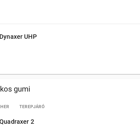
 Dynaxer UHP
akos gumi
EHER
TEREPJÁRÓ
 Quadraxer 2