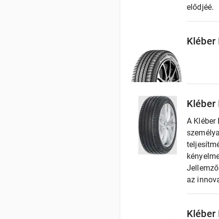
elődjéé.
Kléber
Kléber
A Kléber
személya
teljesítm
kényelmet
Jellemző
az innova
Kléber