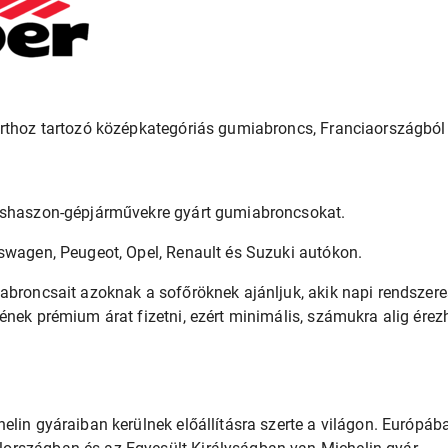
orthoz tartozó középkategóriás gumiabroncs, Franciaországból
ishaszon-gépjárművekre gyárt gumiabroncsokat.
swagen, Peugeot, Opel, Renault és Suzuki autókon.
abroncsait azoknak a sofőröknek ajánljuk, akik napi rendszer
nének prémium árat fizetni, ezért minimális, számukra alig é
elin gyáraiban kerülnek előállításra szerte a világon. Európá