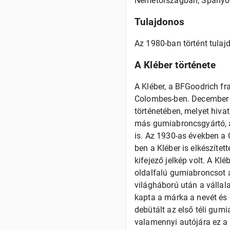
Németországban, Spanyolo
Tulajdonos
Az 1980-ban történt tulaj
A Kléber története
A Kléber, a BFGoodrich fr
Colombes-ben. December 0
történetében, melyet hiva
más gumiabroncsgyártó, a
is. Az 1930-as években a 
ben a Kléber is elkészítet
kifejező jelkép volt. A K
oldalfalú gumiabroncsot 
világháború után a vállal
kapta a márka a nevét és 
debütált az első téli gum
valamennyi autójára ez a 