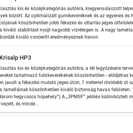
lasztás kis és középkategóriás autókra, kiegyensúlyozott teljes
yek között. Az optimalizált gumikeveréknek és az egyenes és
iójának köszönhetően jobb fékezés és úttartás jeges útfelület
 kiváló stabilitást nyújt nagyobb vízrétegen is. A nagy lamel
 bordák kiváló vonóerőt eredményeznek havon.
 Krisalp HP3
lasztás kis és középkategóriás autókra, a tél legyőzésére terve
ereket tartalmazó futókeverékének köszönhetően - elődjéhez ké
n javult a fékezési mutató jeges úton, 1 méterrel rövidebb út
es lamelláinak köszönhetően kiváló biztonság havas felületen.
árom hegycsúcs hópehely”) A „3PMSF” jelölés különbözteti 
rvezett, és minde...