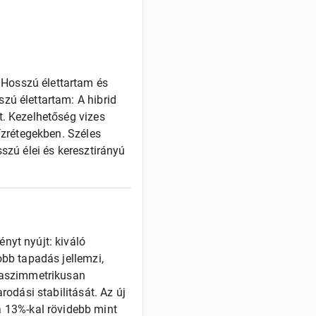
Hosszú élettartam és
zú élettartam: A hibrid
t. Kezelhetőség vizes
vízrétegekben. Széles
szú élei és keresztirányú
nyt nyújt: kiváló
obb tapadás jellemzi,
z aszimmetrikusan
rodási stabilitását. Az új
13%-kal rövidebb mint