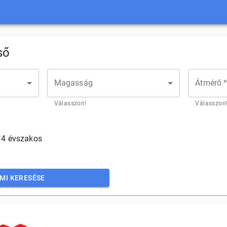
ső
Magasság
Átmérő 
Válasszon!
Válasszon
4 évszakos
MI KERESÉSE