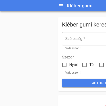
Kléber gumi
Kléber gumi kere
Szélesség *
Válasszon!
Szezon
Nyári
Téli
Válasszon!
AUTÓGU