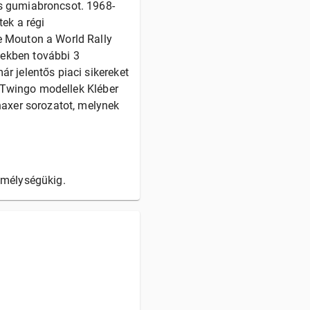
s gumiabroncsot. 1968-
ek a régi
e Mouton a World Rally
iekben további 3
r jelentős piaci sikereket
t Twingo modellek Kléber
naxer sorozatot, melynek
amélységükig.