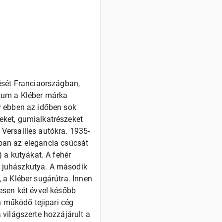
ését Franciaországban,
átum a Kléber márka
y ebben az időben sok
eket, gumialkatrészeket
Versailles autókra. 1935-
riban az elegancia csúcsát
 a kutyákat. A fehér
t juhászkutya. A második
 a Kléber sugárútra. Innen
esen két évvel később
n működő tejipari cég
világszerte hozzájárult a