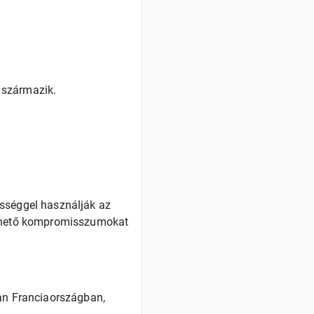
 származik.
ességgel használják az
rezhető kompromisszumokat
ban Franciaországban,