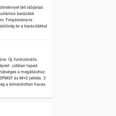
ítménnyel téli időjárási
 hullámos barázdák
en. Forgásirányos
lasűrűség és a barázdákkal
zve. Új, funkcionális
pest - jobban tapad.
 szükséges a megálláshoz.
 3PMSF és M+S jelölés. 3
meg a kimondottan havas