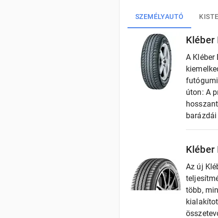
SZEMÉLYAUTÓ
KIST
Kléber
A Kléber
kiemelked
futógumi 
úton: A p
hosszanti
barázdái 
Kléber
Az új Klé
teljesítm
több, mi
kialakíto
összetev