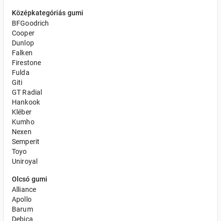
Középkategóriás gumi
BFGoodrich
Cooper
Dunlop
Falken
Firestone
Fulda
Giti
GT Radial
Hankook
Kléber
Kumho
Nexen
Semperit
Toyo
Uniroyal
Olcsó gumi
Alliance
Apollo
Barum
Debica