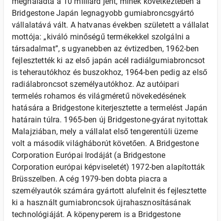
meghaladta a 10 milliárd jent, minek következtében a
Bridgestone Japán legnagyobb gumiabroncsgyártó
vállalatává vált. A hatvanas években született a vállalat
mottója: „kiváló minőségű termékekkel szolgálni a
társadalmat”, s ugyanebben az évtizedben, 1962-ben
fejlesztették ki az első japán acél radiálgumiabroncsot
is teherautókhoz és buszokhoz, 1964-ben pedig az első
radiálabroncsot személyautókhoz. Az autóipari
termelés rohamos és világméretű növekedésének
hatására a Bridgestone kiterjesztette a termelést Japán
határain túlra. 1965-ben új Bridgestone-gyárat nyitottak
Malajziában, mely a vállalat első tengerentúli üzeme
volt a második világháborút követően. A Bridgestone
Corporation Európai Irodáját (a Bridgestone
Corporation európai képviseletét) 1972-ben alapították
Brüsszelben. A cég 1979-ben dobta piacra a
személyautók számára gyártott alufelnit és fejlesztette
ki a használt gumiabroncsok újrahasznosításának
technológiáját. A köpenyperem is a Bridgestone