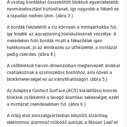
A vastag bordákkal összekötött blokkok egyenletesebb
nyomáselosztást biztosítanak, így nagyobb a fékerő es
a tapadás nedves úton. (ábra 3.)
A bordák felületéről a víz könnyen a mintaárkokba fut,
így kisebb az aquaplaning kialakulásának veszélye. A
meredeken futó bordák miatt a fékezőélek igen
hatékonyak, jó az érintkezés az útfelülettel, a mintázat
pedig csendes. (ábra 4.)
A vállblokkok három dimenzióban megtervezett árokkal
csatlakoznak a szomszédos bordóhoz, ami növeli a
blokkmerevséget es az irányíthatóságot. (ábra 5.)
Az Adaptive Contact Surface (ACS) kialakítású konvex
blokkok csökkentik a levegő áramlási sebességet, ezért
a mintázat csendesebben fut. (ábra 6.)
A világ első sorozatgyártásban készülő, kizárólag
elektromos árammal működő autóját, a Nissan Leaf-et