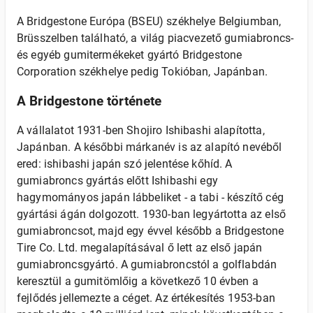
A Bridgestone Európa (BSEU) székhelye Belgiumban,
Brüsszelben található, a világ piacvezető gumiabroncs-
és egyéb gumitermékeket gyártó Bridgestone
Corporation székhelye pedig Tokióban, Japánban.
A Bridgestone története
A vállalatot 1931-ben Shojiro Ishibashi alapította,
Japánban. A későbbi márkanév is az alapító nevéből
ered: ishibashi japán szó jelentése kőhíd. A
gumiabroncs gyártás előtt Ishibashi egy
hagymományos japán lábbeliket - a tabi - készítő cég
gyártási ágán dolgozott. 1930-ban legyártotta az első
gumiabroncsot, majd egy évvel később a Bridgestone
Tire Co. Ltd. megalapításával ő lett az első japán
gumiabroncsgyártó. A gumiabroncstól a golflabdán
keresztül a gumitömlőig a következő 10 évben a
fejlődés jellemezte a céget. Az értékesítés 1953-ban