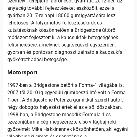
személy-, terepjáró- abroncsot gyárthat. 2012-ben az
anyacég további fejlesztéseket eszközölt, ezzel a
gyárban 2017-re napi 18000 gumigyártására lesz
lehetőség. A folyamatos fejlesztéseknek és
kutatásoknak köszönhetően a Bridgestone úttörő
módszert fejlesztett ki a kaucsukfák betegségének
felismerésére, amelynek segítségével egyszerűen,
gyorsan és pontosan diagnosztizálható a kaucsukfa
gyökérrothadási betegsége.
Motorsport
1997-ben a Bridgestone betört a Forma-1 világába is.
2007-től 2010-ig egyedüli gumibeszállító volt a Forma-
1-ben. A Bridgestone Potenza gumikkal szerelt autók
négy dobogós helyezést értek el az első időszakban.
1998-ban, a Bridgestone második Formula 1-es
szezonjában a cég megszerezte első világbajnoki
győzelmét Mika Hakkinennek köszönhetően, aki egyéni
világbajnoki címet, és csapatának, a