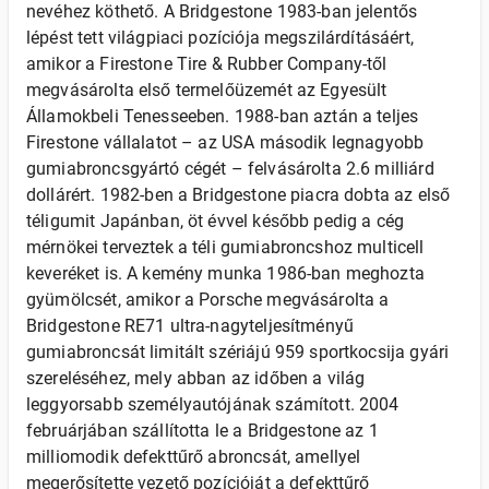
nevéhez köthető. A Bridgestone 1983-ban jelentős
lépést tett világpiaci pozíciója megszilárdításáért,
amikor a Firestone Tire & Rubber Company-től
megvásárolta első termelőüzemét az Egyesült
Államokbeli Tenesseeben. 1988-ban aztán a teljes
Firestone vállalatot – az USA második legnagyobb
gumiabroncsgyártó cégét – felvásárolta 2.6 milliárd
dollárért. 1982-ben a Bridgestone piacra dobta az első
téligumit Japánban, öt évvel később pedig a cég
mérnökei terveztek a téli gumiabroncshoz multicell
keveréket is. A kemény munka 1986-ban meghozta
gyümölcsét, amikor a Porsche megvásárolta a
Bridgestone RE71 ultra-nagyteljesítményű
gumiabroncsát limitált szériájú 959 sportkocsija gyári
szereléséhez, mely abban az időben a világ
leggyorsabb személyautójának számított. 2004
februárjában szállította le a Bridgestone az 1
milliomodik defekttűrő abroncsát, amellyel
megerősítette vezető pozícióját a defekttűrő