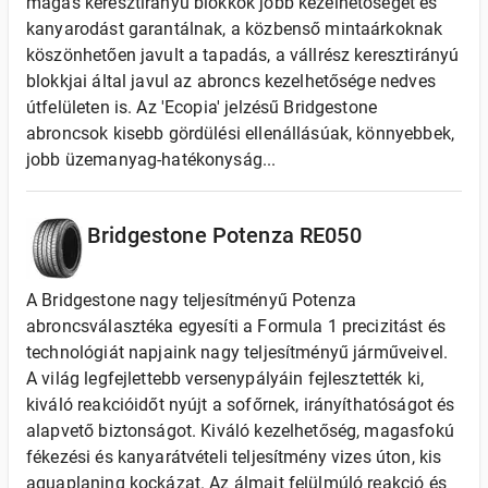
magas keresztirányú blokkok jobb kezelhetőséget és
kanyarodást garantálnak, a közbenső mintaárkoknak
köszönhetően javult a tapadás, a vállrész keresztirányú
blokkjai által javul az abroncs kezelhetősége nedves
útfelületen is. Az 'Ecopia' jelzésű Bridgestone
abroncsok kisebb gördülési ellenállásúak, könnyebbek,
jobb üzemanyag-hatékonyság...
Bridgestone Potenza RE050
A Bridgestone nagy teljesítményű Potenza
abroncsválasztéka egyesíti a Formula 1 precizitást és
technológiát napjaink nagy teljesítményű járműveivel.
A világ legfejlettebb versenypályáin fejlesztették ki,
kiváló reakcióidőt nyújt a sofőrnek, irányíthatóságot és
alapvető biztonságot. Kiváló kezelhetőség, magasfokú
fékezési és kanyarátvételi teljesítmény vizes úton, kis
aquaplaning kockázat. Az álmait felülmúló reakció és