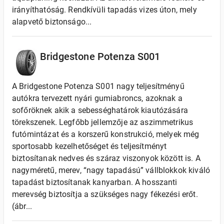
irányíthatóság. Rendkívüli tapadás vizes úton, mely
alapvető biztonságo...
Bridgestone Potenza S001
A Bridgestone Potenza S001 nagy teljesítményű
autókra tervezett nyári gumiabroncs, azoknak a
sofőröknek akik a sebességhatárok kiautózására
törekszenek. Legfőbb jellemzője az aszimmetrikus
futómintázat és a korszerű konstrukció, melyek még
sportosabb kezelhetőséget és teljesítményt
biztosítanak nedves és száraz viszonyok között is. A
nagyméretű, merev, “nagy tapadású” vállblokkok kiváló
tapadást biztosítanak kanyarban. A hosszanti
merevség biztosítja a szükséges nagy fékezési erőt.
(ábr...