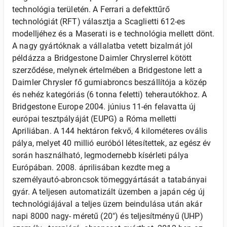
technológia területén. A Ferrari a defekttűrő
technológiát (RFT) választja a Scaglietti 612-es
modelljéhez és a Maserati is e technológia mellett dönt.
A nagy gyártóknak a vállalatba vetett bizalmát jól
példázza a Bridgestone Daimler Chryslerrel kötött
szerződése, melynek értelmében a Bridgestone lett a
Daimler Chrysler fő gumiabroncs beszállítója a közép
és nehéz kategóriás (6 tonna feletti) teherautókhoz. A
Bridgestone Europe 2004. június 11-én felavatta új
európai tesztpályáját (EUPG) a Róma melletti
Apriliában. A 144 hektáron fekvő, 4 kilométeres ovális
pálya, melyet 40 millió euróból létesítettek, az egész év
során használható, legmodernebb kísérleti pálya
Európában. 2008. áprilisában kezdte meg a
személyautó-abroncsok tömeggyártását a tatabányai
gyár. A teljesen automatizált üzemben a japán cég új
technológiájával a teljes üzem beindulása után akár
napi 8000 nagy- méretű (20") és teljesítményű (UHP)