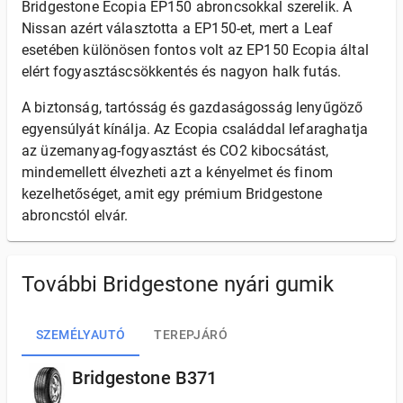
Bridgestone Ecopia EP150 abroncsokkal szerelik. A
Nissan azért választotta a EP150-et, mert a Leaf
esetében különösen fontos volt az EP150 Ecopia által
elért fogyasztáscsökkentés és nagyon halk futás.
A biztonság, tartósság és gazdaságosság lenyűgöző
egyensúlyát kínálja. Az Ecopia családdal lefaraghatja
az üzemanyag-fogyasztást és CO2 kibocsátást,
mindemellett élvezheti azt a kényelmet és finom
kezelhetőséget, amit egy prémium Bridgestone
abroncstól elvár.
További Bridgestone nyári gumik
SZEMÉLYAUTÓ
TEREPJÁRÓ
Bridgestone B371