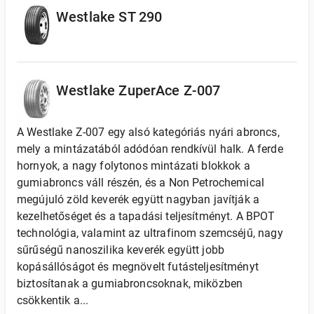
Westlake ST 290
Westlake ZuperAce Z-007
A Westlake Z-007 egy alsó kategóriás nyári abroncs,
mely a mintázatából adódóan rendkívül halk. A ferde
hornyok, a nagy folytonos mintázati blokkok a
gumiabroncs váll részén, és a Non Petrochemical
megújuló zöld keverék együtt nagyban javítják a
kezelhetőséget és a tapadási teljesítményt. A BPOT
technológia, valamint az ultrafinom szemcséjű, nagy
sűrűségű nanoszilika keverék együtt jobb
kopásállóságot és megnövelt futásteljesítményt
biztosítanak a gumiabroncsoknak, miközben
csökkentik a...