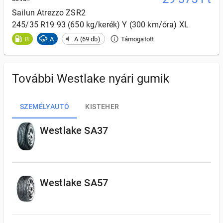
Sailun
Atrezzo ZSR2
245/35 R19 93 (650 kg/kerék) Y (300 km/óra) XL
B
A
A (69 db)
Támogatott
További Westlake nyári gumik
SZEMÉLYAUTÓ
KISTEHER
Westlake SA37
Westlake SA57