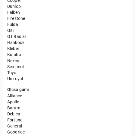
Cooper
Dunlop
Falken
Firestone
Fulda
Giti
GT Radial
Hankook
Kléber
Kumho
Nexen
Semperit
Toyo
Uniroyal
Olcsó gumi
Alliance
Apollo
Barum
Debica
Fortune
General
Goodride