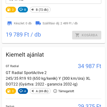
D
B
B (72 db)
Készlet: 0 db
Szállítási díj: 2 489 Ft / db
19 789 Ft / db
KOSÁRBA
Kiemelt ajánlat
34 987
Ft
GT Radial
GT Radial
SportActive 2
245/35 R19 93 (650 kg/kerék) Y (300 km/óra) XL
DOT22 (Gyártva: 2022 - garancia 2032-ig)
D
A
A (69 db)
Támogatott
29 375
Ft
Sailun