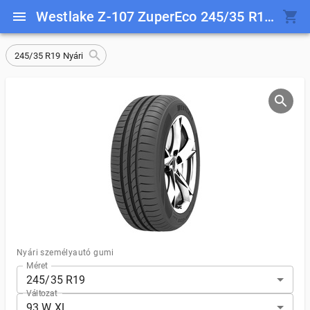
Westlake Z-107 ZuperEco 245/35 R19 93 W XL
245/35 R19 Nyári
Nyári személyautó gumi
Méret
245/35 R19
Változat
93 W XL