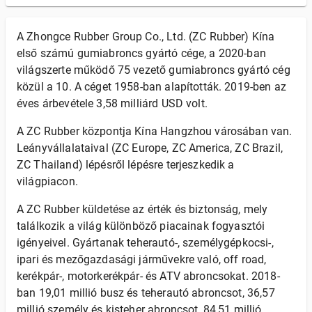
A Zhongce Rubber Group Co., Ltd. (ZC Rubber) Kína
első számú gumiabroncs gyártó cége, a 2020-ban
világszerte működő 75 vezető gumiabroncs gyártó cég
közül a 10. A céget 1958-ban alapították. 2019-ben az
éves árbevétele 3,58 milliárd USD volt.
A ZC Rubber központja Kína Hangzhou városában van.
Leányvállalataival (ZC Europe, ZC America, ZC Brazil,
ZC Thailand) lépésről lépésre terjeszkedik a
világpiacon.
A ZC Rubber küldetése az érték és biztonság, mely
találkozik a világ különböző piacainak fogyasztói
igényeivel. Gyártanak teherautó-, személygépkocsi-,
ipari és mezőgazdasági járművekre való, off road,
kerékpár-, motorkerékpár- és ATV abroncsokat. 2018-
ban 19,01 millió busz és teherautó abroncsot, 36,57
millió személy és kisteher abroncsot, 84,51 millió