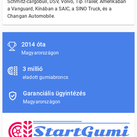
Schmitz-cargobull, DSV, Volvo, Tip Trailer, Amerikában
a Vanguard, Kínában a SAIC, a SINO Truck, és a
Changan Automobile.
2014 óta
Magyarországon
3 millió
eladott gumiabroncs
Garanciális ügyintézés
Magyarországon