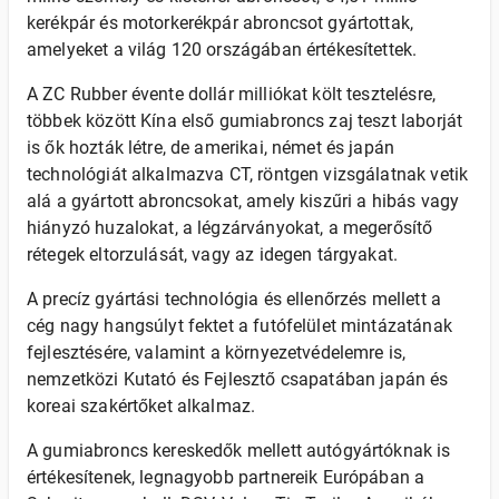
kerékpár és motorkerékpár abroncsot gyártottak,
amelyeket a világ 120 országában értékesítettek.
A ZC Rubber évente dollár milliókat költ tesztelésre,
többek között Kína első gumiabroncs zaj teszt laborját
is ők hozták létre, de amerikai, német és japán
technológiát alkalmazva CT, röntgen vizsgálatnak vetik
alá a gyártott abroncsokat, amely kiszűri a hibás vagy
hiányzó huzalokat, a légzárványokat, a megerősítő
rétegek eltorzulását, vagy az idegen tárgyakat.
A precíz gyártási technológia és ellenőrzés mellett a
cég nagy hangsúlyt fektet a futófelület mintázatának
fejlesztésére, valamint a környezetvédelemre is,
nemzetközi Kutató és Fejlesztő csapatában japán és
koreai szakértőket alkalmaz.
A gumiabroncs kereskedők mellett autógyártóknak is
értékesítenek, legnagyobb partnereik Európában a