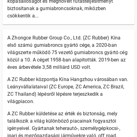
kopásállóságot és megnövelt futásteljesítményt
biztosítanak a gumiabroncsoknak, miközben
csökkentik a...
A Zhongce Rubber Group Co., Ltd. (ZC Rubber) Kína
első számú gumiabroncs gyártó cége, a 2020-ban
világszerte működő 75 vezető gumiabroncs gyártó cég
közül a 10. A céget 1958-ban alapították. 2019-ben az
éves árbevétele 3,58 milliárd USD volt.
A ZC Rubber központja Kína Hangzhou városában van.
Leányvállalataival (ZC Europe, ZC America, ZC Brazil,
ZC Thailand) lépésről lépésre terjeszkedik a
világpiacon.
A ZC Rubber küldetése az érték és biztonság, mely
találkozik a világ különböző piacainak fogyasztói
igényeivel. Gyártanak teherautó-, személygépkocsi-,
ipari és mezőgazdasági járművekre való, off road,