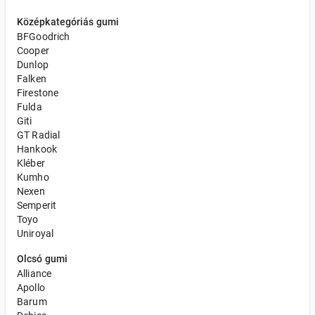
Középkategóriás gumi
BFGoodrich
Cooper
Dunlop
Falken
Firestone
Fulda
Giti
GT Radial
Hankook
Kléber
Kumho
Nexen
Semperit
Toyo
Uniroyal
Olcsó gumi
Alliance
Apollo
Barum