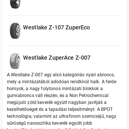
Westlake Z-107 ZuperEco
Westlake ZuperAce Z-007
A Westlake Z-007 egy alsó kategóriás nyári abroncs,
mely a mintázatából adódóan rendkívül halk. A ferde
hornyok, a nagy folytonos mintázati blokkok a
gumiabroncs váll részén, és a Non Petrochemical
megújuló zöld keverék együtt nagyban javítják a
kezelhetőséget és a tapadási teljesítményt. A BPOT
technológia, valamint az ultrafinom szemcséjű, nagy
sűrűségű nanoszilika keverék együtt jobb