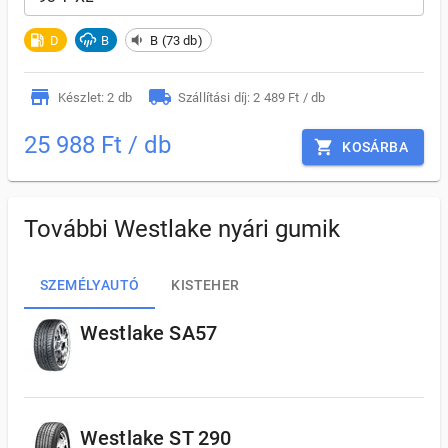
D
B
B (73 db)
Készlet: 2 db
Szállítási díj: 2 489 Ft / db
25 988 Ft / db
KOSÁRBA
További Westlake nyári gumik
SZEMÉLYAUTÓ
KISTEHER
Westlake SA57
Westlake ST 290