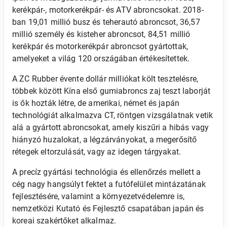
kerékpár-, motorkerékpár- és ATV abroncsokat. 2018-
ban 19,01 millió busz és teherautó abroncsot, 36,57
millió személy és kisteher abroncsot, 84,51 millió
kerékpár és motorkerékpár abroncsot gyártottak,
amelyeket a világ 120 országában értékesítettek.
A ZC Rubber évente dollár milliókat költ tesztelésre,
többek között Kína első gumiabroncs zaj teszt laborját
is ők hozták létre, de amerikai, német és japán
technológiát alkalmazva CT, röntgen vizsgálatnak vetik
alá a gyártott abroncsokat, amely kiszűri a hibás vagy
hiányzó huzalokat, a légzárványokat, a megerősítő
rétegek eltorzulását, vagy az idegen tárgyakat.
A precíz gyártási technológia és ellenőrzés mellett a
cég nagy hangsúlyt fektet a futófelület mintázatának
fejlesztésére, valamint a környezetvédelemre is,
nemzetközi Kutató és Fejlesztő csapatában japán és
koreai szakértőket alkalmaz.