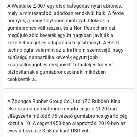
A Westlake Z-007 egy alsó kategóriás nyári abroncs,
mely a mintázatából adódóan rendkívül halk. A ferde
hornyok, a nagy folytonos mintázati blokkok a
gumiabroncs váll részén, és a Non Petrochemical
megújuló zöld keverék együtt nagyban javítják a
kezelhetőséget és a tapadási teljesítményt. A BPOT
technológia, valamint az ultrafinom szemcséjű, nagy
sűrűségű nanoszilika keverék együtt jobb
kopásállóságot és megnövelt futásteljesítményt
biztosítanak a gumiabroncsoknak, miközben
csökkentik a...
A Zhongce Rubber Group Co., Ltd. (ZC Rubber) Kína
első számú gumiabroncs gyártó cége, a 2020-ban
világszerte működő 75 vezető gumiabroncs gyártó cég
közül a 10. A céget 1958-ban alapították. 2019-ben az
éves árbevétele 3,58 milliárd USD volt.