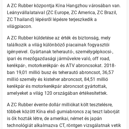
A ZC Rubber központja Kína Hangzhou városában van.
Leányvállalataival (ZC Europe, ZC America, ZC Brazil,
ZC Thailand) lépésről lépésre terjeszkedik a
világpiacon.
A ZC Rubber küldetése az érték és biztonság, mely
találkozik a világ különböző piacainak fogyasztói
igényeivel. Gyártanak teherautó-, személygépkocsi-,
ipari és mezőgazdasági járművekre való, off road,
kerékpár-, motorkerékpár- és ATV abroncsokat. 2018-
ban 19,01 millió busz és teherautó abroncsot, 36,57
millió személy és kisteher abroncsot, 84,51 millió
kerékpár és motorkerékpár abroncsot gyártottak,
amelyeket a világ 120 országában értékesítettek.
A ZC Rubber évente dollár milliókat költ tesztelésre,
többek között Kína első gumiabroncs zaj teszt laborját
is ők hozták létre, de amerikai, német és japán
technológiát alkalmazva CT, röntgen vizsgálatnak vetik