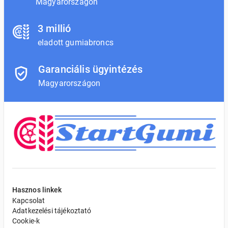
Magyarországon
3 millió
eladott gumiabroncs
Garanciális ügyintézés
Magyarországon
Hasznos linkek
Kapcsolat
Adatkezelési tájékoztató
Cookie-k