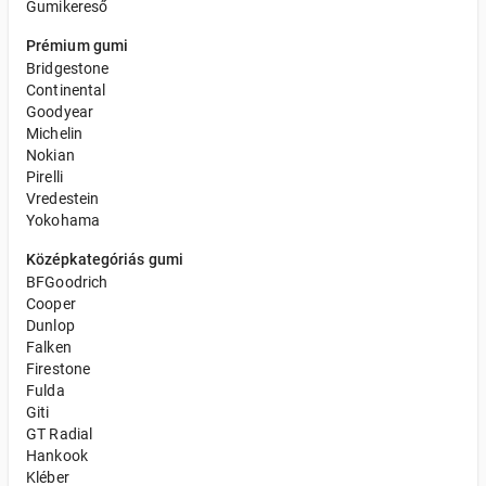
Gumikereső
Prémium gumi
Bridgestone
Continental
Goodyear
Michelin
Nokian
Pirelli
Vredestein
Yokohama
Középkategóriás gumi
BFGoodrich
Cooper
Dunlop
Falken
Firestone
Fulda
Giti
GT Radial
Hankook
Kléber