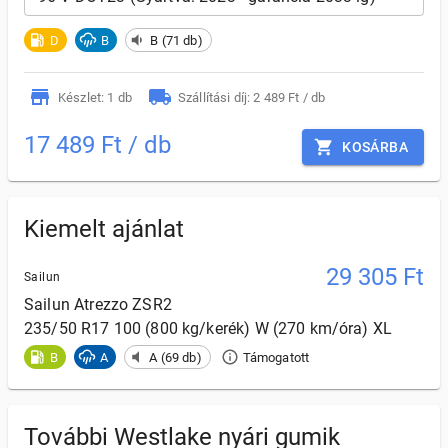
D
B
B (71 db)
Készlet: 1 db
Szállítási díj: 2 489 Ft / db
17 489 Ft / db
KOSÁRBA
Kiemelt ajánlat
29 305
Ft
Sailun
Sailun
Atrezzo ZSR2
235/50 R17 100 (800 kg/kerék) W (270 km/óra) XL
B
A
A (69 db)
Támogatott
További Westlake nyári gumik