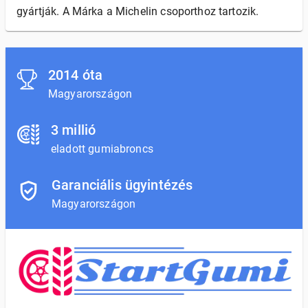
gyártják. A Márka a Michelin csoporthoz tartozik.
2014 óta
Magyarországon
3 millió
eladott gumiabroncs
Garanciális ügyintézés
Magyarországon