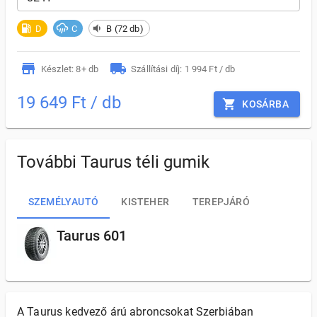
D
C
B (72 db)
Készlet: 8+ db
Szállítási díj: 1 994 Ft / db
19 649 Ft / db
KOSÁRBA
További Taurus téli gumik
SZEMÉLYAUTÓ
KISTEHER
TEREPJÁRÓ
Taurus 601
A Taurus kedvező árú abroncsokat Szerbiában