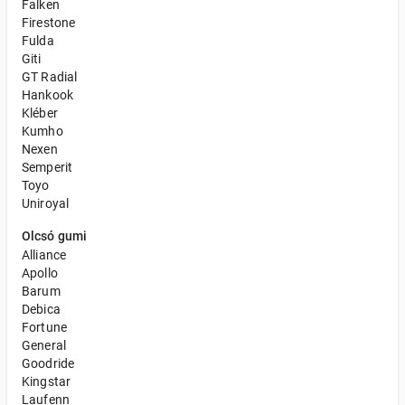
Falken
Firestone
Fulda
Giti
GT Radial
Hankook
Kléber
Kumho
Nexen
Semperit
Toyo
Uniroyal
Olcsó gumi
Alliance
Apollo
Barum
Debica
Fortune
General
Goodride
Kingstar
Laufenn