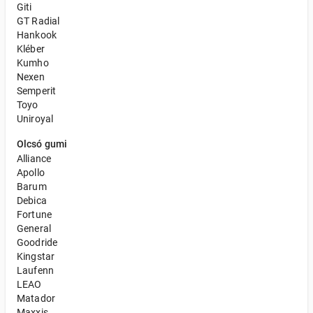
Giti
GT Radial
Hankook
Kléber
Kumho
Nexen
Semperit
Toyo
Uniroyal
Olcsó gumi
Alliance
Apollo
Barum
Debica
Fortune
General
Goodride
Kingstar
Laufenn
LEAO
Matador
Maxxis