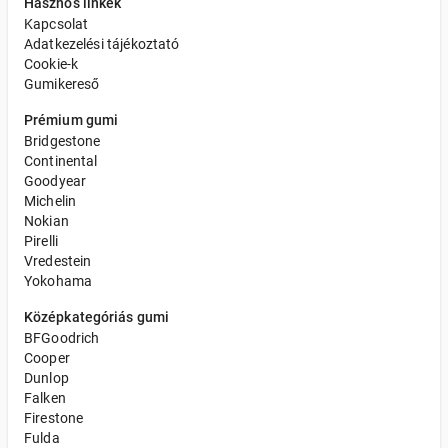
Hasznos linkek
Kapcsolat
Adatkezelési tájékoztató
Cookie-k
Gumikereső
Prémium gumi
Bridgestone
Continental
Goodyear
Michelin
Nokian
Pirelli
Vredestein
Yokohama
Középkategóriás gumi
BFGoodrich
Cooper
Dunlop
Falken
Firestone
Fulda