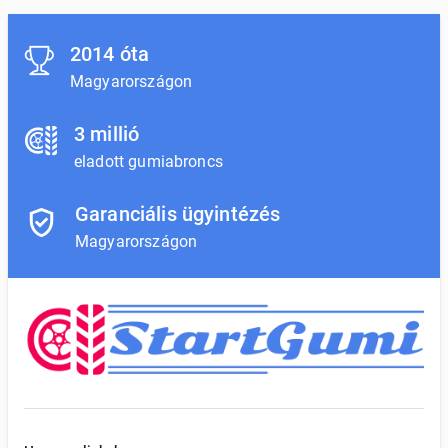
2014 óta
Magyarországon
3 millió
eladott gumiabroncs
Garanciális ügyintézés
Magyarországon