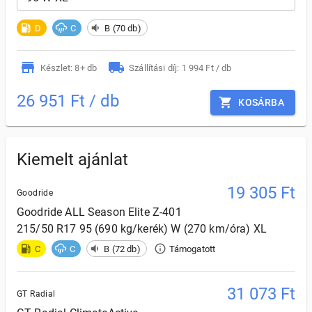
D
C
B (70 db)
Készlet: 8+ db
Szállítási díj: 1 994 Ft / db
26 951 Ft / db
KOSÁRBA
Kiemelt ajánlat
19 305
Ft
Goodride
Goodride
ALL Season Elite Z-401
215/50 R17 95 (690 kg/kerék) W (270 km/óra) XL
C
C
B (72 db)
Támogatott
31 073
Ft
GT Radial