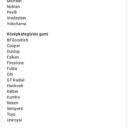
Michelin
Nokian
Pirelli
Vredestein
Yokohama
Középkategóriás gumi
BFGoodrich
Cooper
Dunlop
Falken
Firestone
Fulda
Giti
GT Radial
Hankook
Kléber
Kumho
Nexen
Semperit
Toyo
Uniroyal