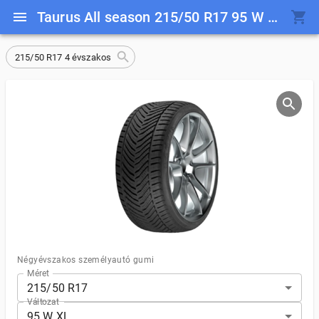
Taurus All season 215/50 R17 95 W XL
215/50 R17 4 évszakos
Négyévszakos személyautó gumi
Méret
215/50 R17
Változat
95 W XL