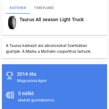
KISTEHER
TEREPJÁRÓ
Taurus All season Light Truck
A Taurus kedvező árú abroncsokat Szerbiában
gyártják. A Márka a Michelin csoporthoz tartozik.
2014 óta
Magyarországon
3 millió
eladott gumiabroncs