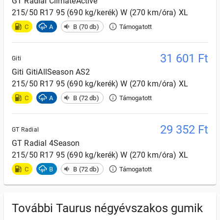
GT Radial
ClimateActive
215/50 R17 95 (690 kg/kerék) W (270 km/óra) XL
C
A
B (70 db)
Támogatott
31 601
Ft
Giti
Giti
GitiAllSeason AS2
215/50 R17 95 (690 kg/kerék) W (270 km/óra) XL
C
A
B (72 db)
Támogatott
29 352
Ft
GT Radial
GT Radial
4Season
215/50 R17 95 (690 kg/kerék) W (270 km/óra) XL
C
B
B (72 db)
Támogatott
További Taurus négyévszakos gumik