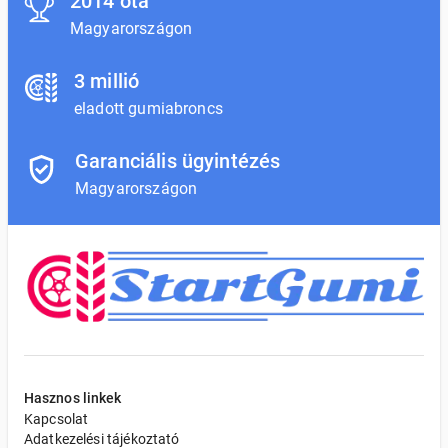
2014 óta
Magyarországon
3 millió
eladott gumiabroncs
Garanciális ügyintézés
Magyarországon
Hasznos linkek
Kapcsolat
Adatkezelési tájékoztató