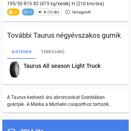
195/50 R15 82 (475 kg/kerék) H (210 km/óra)
D
C
B (72 db)
Támogatott
További Taurus négyévszakos gumik
KISTEHER
TEREPJÁRÓ
Taurus All season Light Truck
A Taurus kedvező árú abroncsokat Szerbiában
gyártják. A Márka a Michelin csoporthoz tartozik.