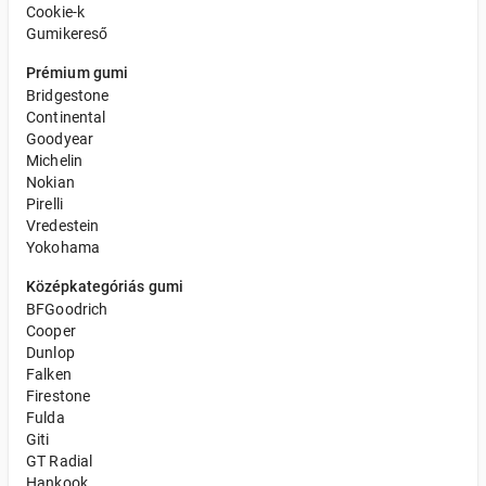
Cookie-k
Gumikereső
Prémium gumi
Bridgestone
Continental
Goodyear
Michelin
Nokian
Pirelli
Vredestein
Yokohama
Középkategóriás gumi
BFGoodrich
Cooper
Dunlop
Falken
Firestone
Fulda
Giti
GT Radial
Hankook