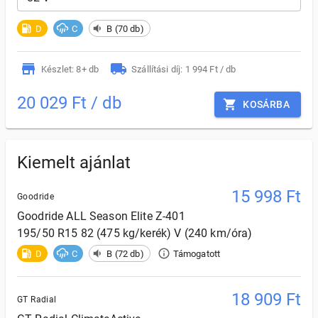
D
C
B (70 db)
Készlet: 8+ db
Szállítási díj: 1 994 Ft / db
20 029 Ft / db
KOSÁRBA
Kiemelt ajánlat
15 998
Ft
Goodride
Goodride
ALL Season Elite Z-401
195/50 R15 82 (475 kg/kerék) V (240 km/óra)
D
C
B (72 db)
Támogatott
18 909
Ft
GT Radial