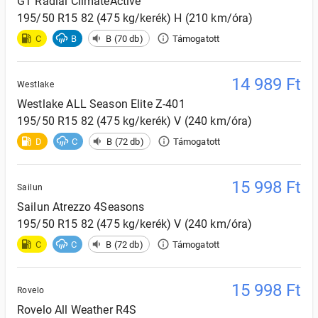
GT Radial
ClimateActive
195/50 R15 82 (475 kg/kerék) H (210 km/óra)
C
B
B (70 db)
Támogatott
14 989
Ft
Westlake
Westlake
ALL Season Elite Z-401
195/50 R15 82 (475 kg/kerék) V (240 km/óra)
D
C
B (72 db)
Támogatott
15 998
Ft
Sailun
Sailun
Atrezzo 4Seasons
195/50 R15 82 (475 kg/kerék) V (240 km/óra)
C
C
B (72 db)
Támogatott
15 998
Ft
Rovelo
Rovelo
All Weather R4S