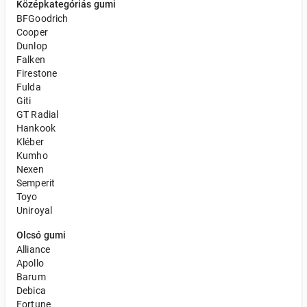
Középkategóriás gumi
BFGoodrich
Cooper
Dunlop
Falken
Firestone
Fulda
Giti
GT Radial
Hankook
Kléber
Kumho
Nexen
Semperit
Toyo
Uniroyal
Olcsó gumi
Alliance
Apollo
Barum
Debica
Fortune