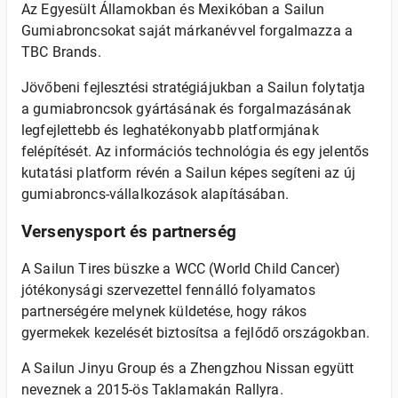
Az Egyesült Államokban és Mexikóban a Sailun
Gumiabroncsokat saját márkanévvel forgalmazza a
TBC Brands.
Jövőbeni fejlesztési stratégiájukban a Sailun folytatja
a gumiabroncsok gyártásának és forgalmazásának
legfejlettebb és leghatékonyabb platformjának
felépítését. Az információs technológia és egy jelentős
kutatási platform révén a Sailun képes segíteni az új
gumiabroncs-vállalkozások alapításában.
Versenysport és partnerség
A Sailun Tires büszke a WCC (World Child Cancer)
jótékonysági szervezettel fennálló folyamatos
partnerségére melynek küldetése, hogy rákos
gyermekek kezelését biztosítsa a fejlődő országokban.
A Sailun Jinyu Group és a Zhengzhou Nissan együtt
neveznek a 2015-ös Taklamakán Rallyra.