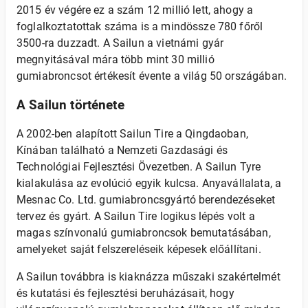
2015 év végére ez a szám 12 millió lett, ahogy a
foglalkoztatottak száma is a mindössze 780 főről
3500-ra duzzadt. A Sailun a vietnámi gyár
megnyitásával mára több mint 30 millió
gumiabroncsot értékesít évente a világ 50 országában.
A Sailun története
A 2002-ben alapított Sailun Tire a Qingdaoban,
Kínában található a Nemzeti Gazdasági és
Technológiai Fejlesztési Övezetben. A Sailun Tyre
kialakulása az evolúció egyik kulcsa. Anyavállalata, a
Mesnac Co. Ltd. gumiabroncsgyártó berendezéseket
tervez és gyárt. A Sailun Tire logikus lépés volt a
magas színvonalú gumiabroncsok bemutatásában,
amelyeket saját felszereléseik képesek előállítani.
A Sailun továbbra is kiaknázza műszaki szakértelmét
és kutatási és fejlesztési beruházásait, hogy