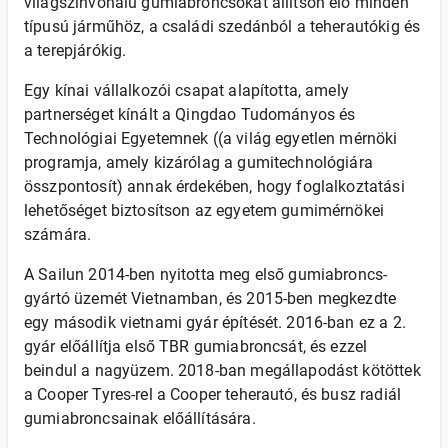
világszínvonalú gumiabroncsokat állítson elő minden
típusú járműhöz, a családi szedánból a teherautókig és
a terepjárókig.
Egy kínai vállalkozói csapat alapította, amely
partnerséget kínált a Qingdao Tudományos és
Technológiai Egyetemnek ((a világ egyetlen mérnöki
programja, amely kizárólag a gumitechnológiára
összpontosít) annak érdekében, hogy foglalkoztatási
lehetőséget biztosítson az egyetem gumimérnökei
számára.
A Sailun 2014-ben nyitotta meg első gumiabroncs-
gyártó üzemét Vietnamban, és 2015-ben megkezdte
egy második vietnami gyár építését. 2016-ban ez a 2.
gyár előállítja első TBR gumiabroncsát, és ezzel
beindul a nagyüzem. 2018-ban megállapodást kötöttek
a Cooper Tyres-rel a Cooper teherautó, és busz radiál
gumiabroncsainak előállítására.