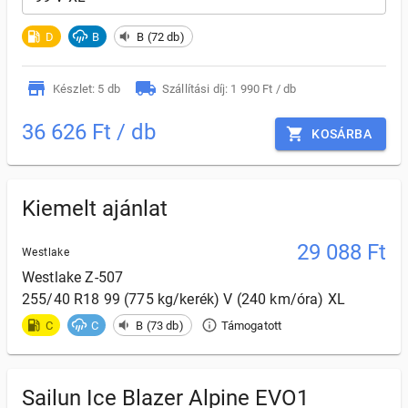
D
B
B (72 db)
Készlet: 5 db
Szállítási díj: 1 990 Ft / db
36 626 Ft / db
KOSÁRBA
Kiemelt ajánlat
29 088
Ft
Westlake
Westlake
Z-507
255/40 R18 99 (775 kg/kerék) V (240 km/óra) XL
C
C
B (73 db)
Támogatott
Sailun Ice Blazer Alpine EVO1