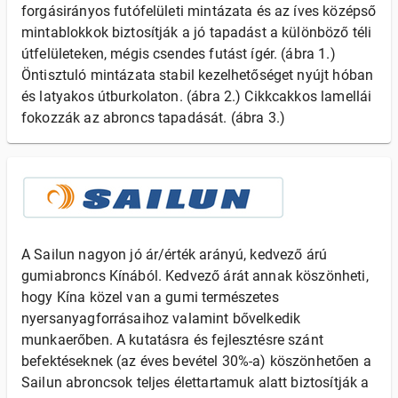
forgásirányos futófelületi mintázata és az íves középső
mintablokkok biztosítják a jó tapadást a különböző téli
útfelületeken, mégis csendes futást ígér. (ábra 1.)
Öntisztuló mintázata stabil kezelhetőséget nyújt hóban
és latyakos útburkolaton. (ábra 2.) Cikkcakkos lamellái
fokozzák az abroncs tapadását. (ábra 3.)
A Sailun nagyon jó ár/érték arányú, kedvező árú
gumiabroncs Kínából. Kedvező árát annak köszönheti,
hogy Kína közel van a gumi természetes
nyersanyagforrásaihoz valamint bővelkedik
munkaerőben. A kutatásra és fejlesztésre szánt
befektéseknek (az éves bevétel 30%-a) köszönhetően a
Sailun abroncsok teljes élettartamuk alatt biztosítják a