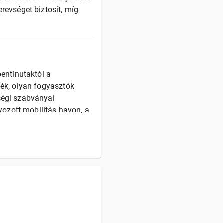
erevséget biztosít, míg
entínutaktól a
ték, olyan fogyasztók
ségi szabványai
yozott mobilitás havon, a