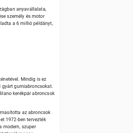
zágban anyavállalata,
lése személy és motor
adta a 6 millió példányt,
énetével. Mindig is ez
ől gyárt gumiabroncsokat.
 Milano kerékpár abroncsok
almasította az abroncsok
-et 1972-ben tervezték
n a modern, szuper