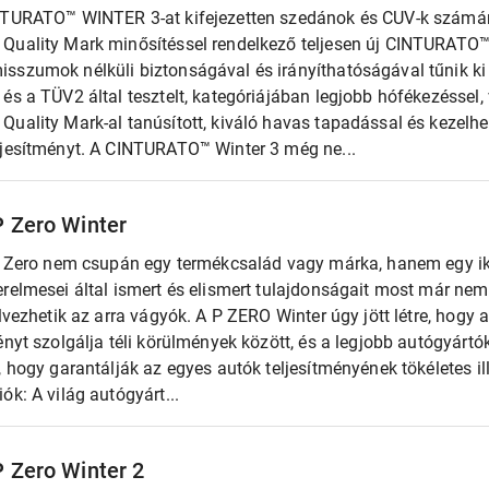
NTURATO™ WINTER 3-at kifejezetten szedánok és CUV-k számár
Quality Mark minősítéssel rendelkező teljesen új CINTURATO™
sszumok nélküli biztonságával és irányíthatóságával tűnik ki 
és a TÜV2 által tesztelt, kategóriájában legjobb hófékezéssel
uality Mark-al tanúsított, kiváló havas tapadással és kezelhe
ljesítményt. A CINTURATO™ Winter 3 még ne...
 P Zero Winter
 P Zero nem csupán egy termékcsalád vagy márka, hanem egy i
erelmesei által ismert és elismert tulajdonságait most már ne
élvezhetik az arra vágyók. A P ZERO Winter úgy jött létre, hog
ényt szolgálja téli körülmények között, és a legjobb autógyár
, hogy garantálják az egyes autók teljesítményének tökéletes i
ók: A világ autógyárt...
 P Zero Winter 2