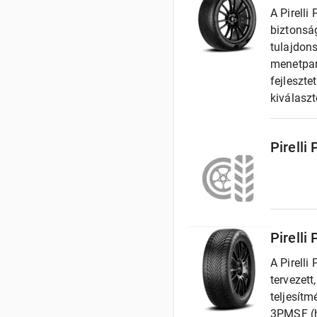
A Pirelli
biztonság
tulajdon
menetpar
fejleszte
kiválaszt
Pirelli
Pirelli
A Pirelli
tervezett
teljesítm
3PMSF (h