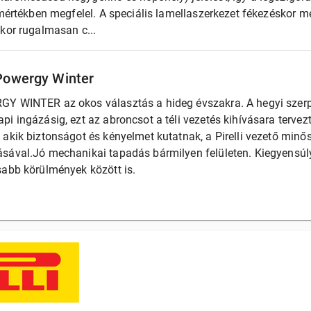
 mértékben megfelel. A speciális lamellaszerkezet fékezéskor m
kor rugalmasan c...
 Powergy Winter
Y WINTER az okos választás a hideg évszakra. A hegyi szerp
i ingázásig, ezt az abroncsot a téli vezetés kihívásara tervez
 akik biztonságot és kényelmet kutatnak, a Pirelli vezető minő
sával.​ Jó mechanikai tapadás bármilyen felületen. Kiegyensúl
sabb körülmények között is.