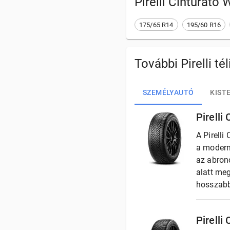
Pirelli Cinturato 
175/65 R14
195/60 R16
További Pirelli té
SZEMÉLYAUTÓ
KIST
Pirelli
A Pirelli
a modern
az abron
alatt me
hosszabb 
Pirelli