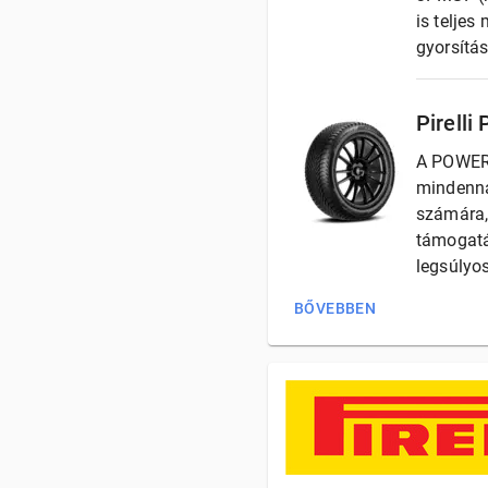
is teljes
gyorsítás
Pirelli
A POWERG
mindennap
számára,
támogatá
legsúlyo
BŐVEBBEN