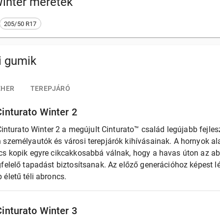
Winter
méretek
205/50 R17
li gumik
EHER
TEREPJÁRÓ
 Cinturato Winter 2
 Cinturato Winter 2 a megújult Cinturato™ család legújabb fejle
 személyautók és városi terepjárók kihívásainak. A hornyok ala
cs kopik egyre cikcakkosabbá válnak, hogy a havas úton az ab
gfelelő tapadást biztosítsanak. Az előző generációhoz képest 
életű téli abroncs.
 Cinturato Winter 3