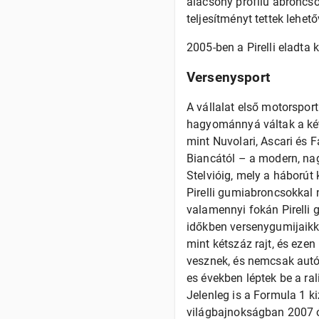
alacsony profilú abroncso
teljesítményt tettek lehet
2005-ben a Pirelli eladta 
Versenysport
A vállalat első motorspor
hagyománnyá váltak a két- 
mint Nuvolari, Ascari és F
Biancától – a modern, nag
Stelvióig, mely a háborút
Pirelli gumiabroncsokkal
valamennyi fokán Pirelli
időkben versenygumijaikka
mint kétszáz rajt, és ezen
vesznek, és nemcsak autó
es években léptek be a ra
Jelenleg is a Formula 1 ki
világbajnokságban 2007 ót