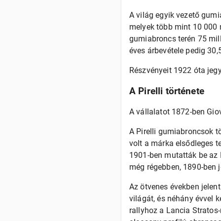
A világ egyik vezető gum
melyek több mint 10 000 
gumiabroncs terén 75 mill
éves árbevétele pedig 30,5
Részvényeit 1922 óta jegy
A Pirelli története
A vállalatot 1872-ben Gio
A Pirelli gumiabroncsok t
volt a márka elsődleges t
1901-ben mutatták be az E
még régebben, 1890-ben j
Az ötvenes években jelent
világát, és néhány évvel k
rallyhoz a Lancia Stratos-r