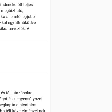
ndenekelőtt teljes
t megbízható,
ka a lehető legjobb
ókkal együttműködve
ikra tervezték. A
 és téli utazásokra
ságot és kiegyensúlyozott
megkapta a hivatalos
úbb téli követelményeknek