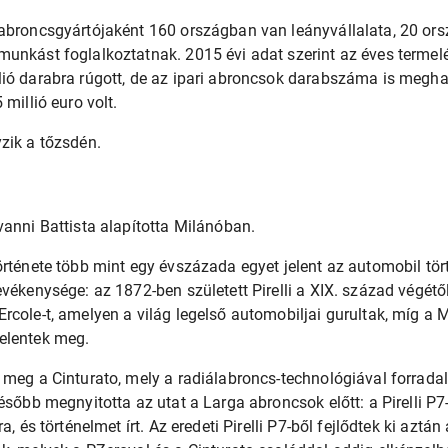
iabroncsgyártójaként 160 országban van leányvállalata, 20 ors
munkást foglalkoztatnak. 2015 évi adat szerint az éves terme
ió darabra rúgott, de az ipari abroncsok darabszáma is meghal
 millió euro volt.
zik a tőzsdén.
vanni Battista alapította Milánóban.
örténete több mint egy évszázada egyet jelent az automobil tört
evékenysége: az 1872-ben született Pirelli a XIX. század végét
rcole-t, amelyen a világ legelső automobiljai gurultak, míg a
elentek meg.
 meg a Cinturato, mely a radiálabroncs-technológiával forrad
ésőbb megnyitotta az utat a Larga abroncsok előtt: a Pirelli P7
a, és történelmet írt. Az eredeti Pirelli P7-ből fejlődtek ki aztá