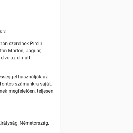
kra.
ran szerelnek Pirelli
ton Marton, Jaguár,
relve az elmúlt
ességgel használják az
s fontos számunkra saját,
nek megfelelően, teljesen
Királyság, Németország,