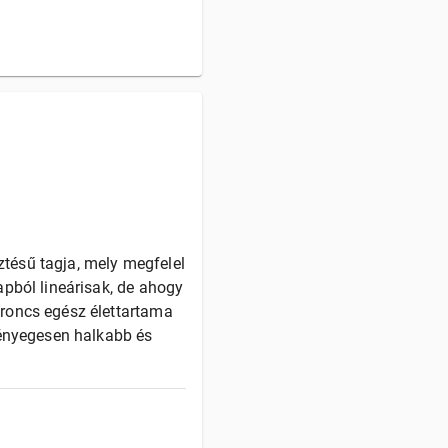
sztésű tagja, mely megfelel
pból lineárisak, de ahogy
roncs egész élettartama
lényegesen halkabb és