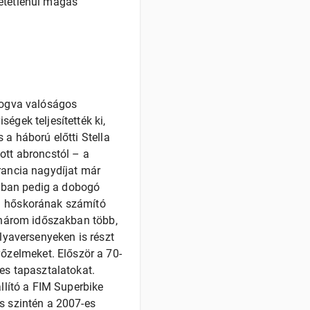
hetetlenül magas
 fogva valóságos
égek teljesítették ki,
 a háború előtti Stella
ott abroncstól – a
rancia nagydíjat már
-ban pedig a dobogó
 1 hőskorának számító
a három időszakban több,
ályaversenyeken is részt
őzelmeket. Először a 70-
kes tapasztalatokat.
llító a FIM Superbike
s szintén a 2007-es