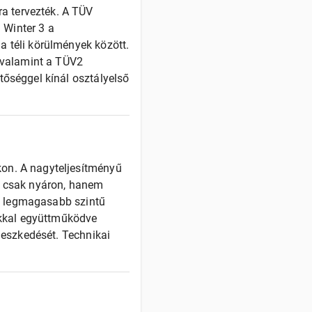
a tervezték. A TÜV
 Winter 3 a
a téli körülmények között.
, valamint a TÜV2
tőséggel kínál osztályelső
kon. A nagyteljesítményű
m csak nyáron, hanem
y a legmagasabb szintű
tókkal együttműködve
lleszkedését. Technikai