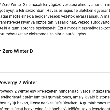
 P Zero Winter 2 nemcsak lenyűgöző vezetési élményt, hanem mi
ot nyújt a téli szezonban. Havas és jeges felületeken egyarán
ságai megfelelnek a legigényesebb vezetők elvárásainak. A már
amétereket kívánva biztosítani vásárlóinak, vezető autógyárt
tte ki a gumiabroncs szerkezetét. Ezt a modellt személygépkocs
ott méreteket az elektromos és hibrid autók igény...
 P Zero Winter D
 Powergy 2 Winter
 Powergy 2 Winter egy kifejezetten mindennapi városi ingázásra
, értékorientált prémium téli gumiabroncs, amely kiváló bizton
ényt nyújt havas, illetve nedves útfelületeken. A gumiabroncs 
áromcsúcsú hegygerinc és hópehely) jelölést, így a legszigor