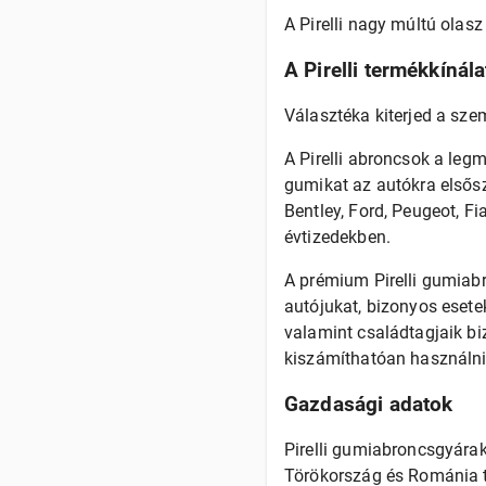
A Pirelli nagy múltú ola
A Pirelli termékkínála
Választéka kiterjed a sz
A Pirelli abroncsok a legm
gumikat az autókra elsősz
Bentley, Ford, Peugeot, Fi
évtizedekben.
A prémium Pirelli gumiab
autójukat, bizonyos esete
valamint családtagjaik bi
kiszámíthatóan használni
Gazdasági adatok
Pirelli gumiabroncsgyárak
Törökország és Románia t