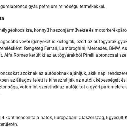
sz gumiabroncs gyár, prémium minőségű termékekkel.
ta
emélygépkocsikra, könnyű haszonjárművekre és motorkerékpáro
agasabb vevői igényeket is kielégítik, ezért az autógyárak gyak
erelésként. Rengeteg Ferrari, Lambroghini, Mercedes, BMW, As
at, Alfa Romeo került ki az autógyárakból Pirelli abronccsal sze
roncsokat azoknak az autósoknak ajánljuk, akik napi rendszer
kben az átlagos felett is kihasználják az autóik képességeit é
ztonsága, valamint szeretnék az autójukat a gyári paraméterek
.
 4 kontinensen találhatók, Európában: Olaszország, Egyesült 
erületén.