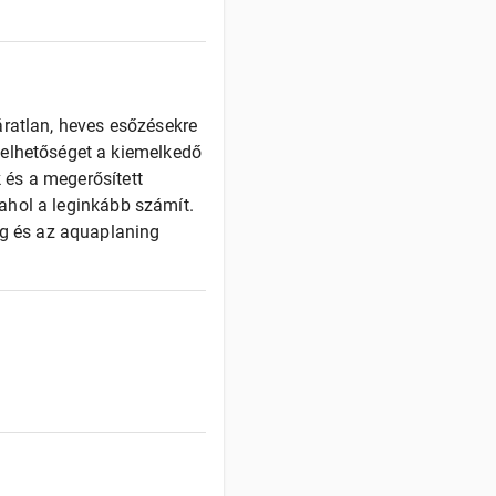
áratlan, heves esőzésekre
zelhetőséget a kiemelkedő
k és a megerősített
, ahol a leginkább számít.
ág és az aquaplaning