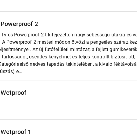
 Powerproof 2
 Tyres Powerproof 2-t kifejezetten nagy sebességű utakra és v
k. A Powerproof 2 mesteri módon ötvözi a pengeéles száraz ke
ljesítménnyel. Az új futófelületi mintázat, a fejlett gumikeveré
 tartósságot, csendes kényelmet és teljes kontrollt biztosít ott
Kategóriaelső nedves tapadás tekintetében, a kiváló féktávols
lúszás) e...
 Wetproof
 Wetproof 1