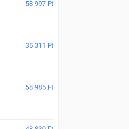
58 997
Ft
35 311
Ft
58 985
Ft