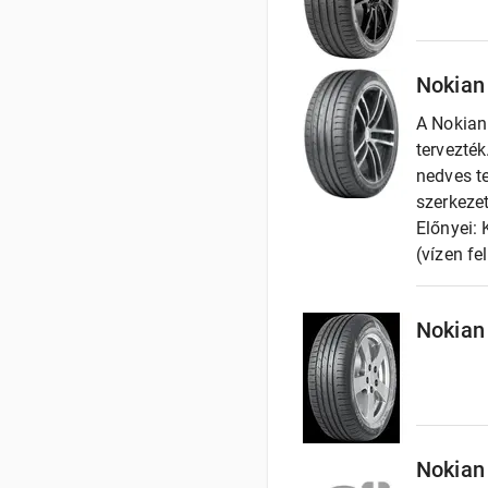
Nokian
A Nokian
tervezté
nedves te
szerkezet
Előnyei: 
(vízen fe
Nokian
Nokian