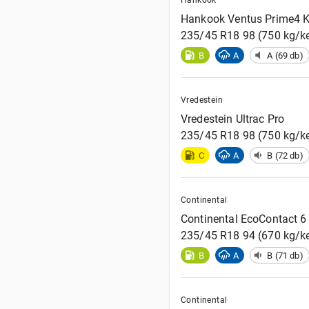
Hankook
Ventus Prime4 
235/45 R18 98 (750 kg/k
B
A
A (69 db)
Vredestein
Vredestein
Ultrac Pro
235/45 R18 98 (750 kg/ke
C
A
B (72 db)
Continental
Continental
EcoContact 6
235/45 R18 94 (670 kg/k
B
A
B (71 db)
Continental