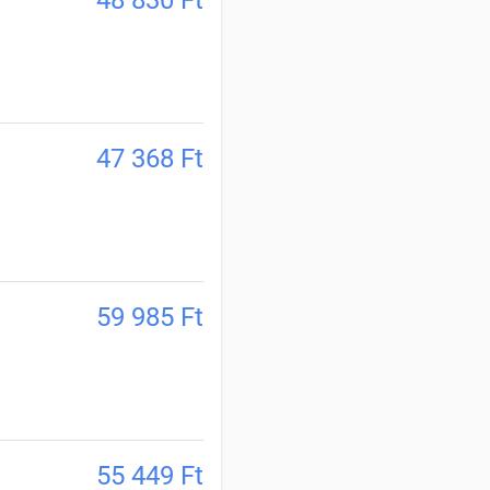
48 830
Ft
47 368
Ft
59 985
Ft
55 449
Ft