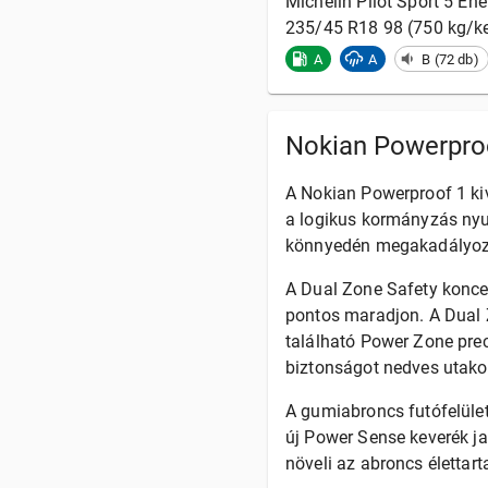
Michelin
Pilot Sport 5 En
235/45 R18 98 (750 kg/ke
A
A
B (72 db)
Nokian Powerproo
A Nokian Powerproof 1 kiv
a logikus kormányzás nyu
könnyedén megakadályozza
A Dual Zone Safety koncep
pontos maradjon. A Dual 
található Power Zone prec
biztonságot nedves utako
A gumiabroncs futófelület
új Power Sense keverék ja
növeli az abroncs élettar