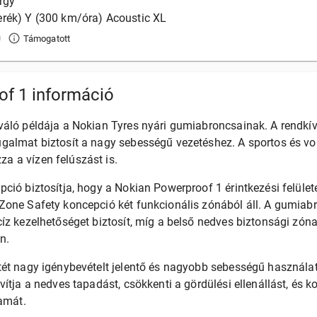
ergy
rék) Y (300 km/óra) Acoustic XL
Támogatott
f 1 információ
áló példája a Nokian Tyres nyári gumiabroncsainak. A rendkívü
galmat biztosít a nagy sebességű vezetéshez. A sportos és v
 a vízen felúszást is.
ció biztosítja, hogy a Nokian Powerproof 1 érintkezési felülete
Zone Safety koncepció két funkcionális zónából áll. A gumiabr
íz kezelhetőséget biztosít, míg a belső nedves biztonsági zón
n.
ét nagy igénybevételt jelentő és nagyobb sebességű használatra
vítja a nedves tapadást, csökkenti a gördülési ellenállást, és 
tamát.