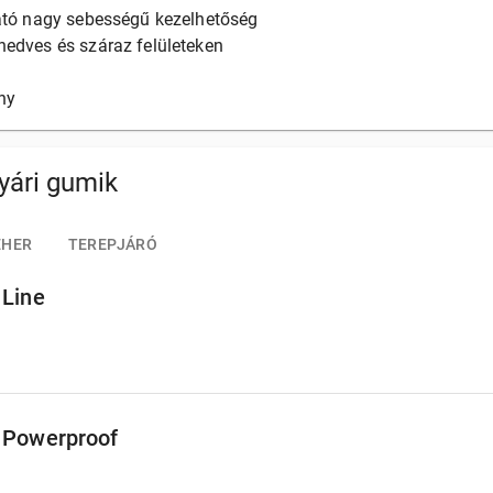
ató nagy sebességű kezelhetőség
edves és száraz felületeken
ny
yári gumik
EHER
TEREPJÁRÓ
 Line
 Powerproof