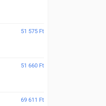
51 575
Ft
51 660
Ft
69 611
Ft