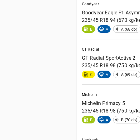
Goodyear
Goodyear
Eagle F1 Asymm
235/45 R18 94 (670 kg/k
B
A
A (68 db)
GT Radial
GT Radial
SportActive 2
235/45 R18 98 (750 kg/ke
C
A
A (69 db)
Michelin
Michelin
Primacy 5
235/45 R18 98 (750 kg/ke
B
A
B (70 db)
Hankook