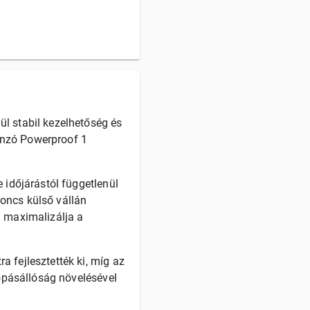
l stabil kezelhetőség és
onzó Powerproof 1
 időjárástól függetlenül
oncs külső vállán
a maximalizálja a
 fejlesztették ki, míg az
kopásállóság növelésével