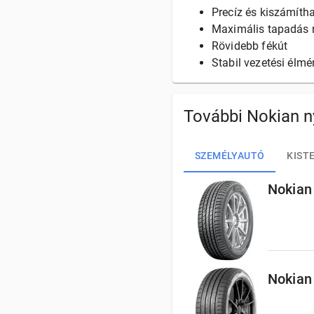
Precíz és kiszámíth
Maximális tapadás n
Rövidebb fékút
Stabil vezetési élmé
További Nokian n
SZEMÉLYAUTÓ
KIST
Nokian
Nokian