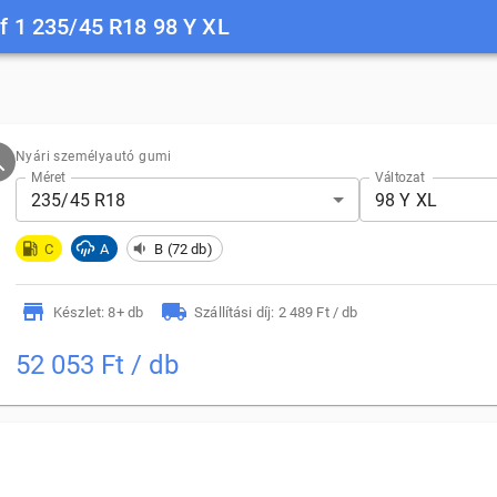
f 1 235/45 R18 98 Y XL
Nyári személyautó gumi
Méret
Változat
235/45 R18
98 Y XL
C
A
B (72 db)
Készlet: 8+ db
Szállítási díj: 2 489 Ft / db
52 053 Ft / db