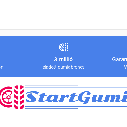
3 millió
Garan
on
eladott gumiabroncs
M