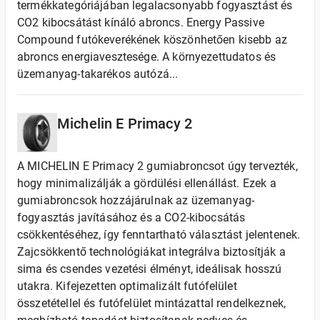
termékkategóriájában legalacsonyabb fogyasztást és
CO2 kibocsátást kínáló abroncs. Energy Passive
Compound futókeverékének köszönhetően kisebb az
abroncs energiavesztesége. A környezettudatos és
üzemanyag-takarékos autózá...
Michelin E Primacy 2
A MICHELIN E Primacy 2 gumiabroncsot úgy tervezték,
hogy minimalizálják a gördülési ellenállást. Ezek a
gumiabroncsok hozzájárulnak az üzemanyag-
fogyasztás javításához és a CO2-kibocsátás
csökkentéséhez, így fenntartható választást jelentenek.
Zajcsökkentő technológiákat integrálva biztosítják a
sima és csendes vezetési élményt, ideálisak hosszú
utakra. Kifejezetten optimalizált futófelület
összetétellel és futófelület mintázattal rendelkeznek,