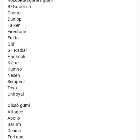
Középkategóriás gumi
BFGoodrich
Cooper
Dunlop
Falken
Firestone
Fulda
Giti
GT Radial
Hankook
Kléber
Kumho
Nexen
Semperit
Toyo
Uniroyal
Olcsó gumi
Alliance
Apollo
Barum
Debica
Fortune