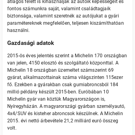
átlagos felett is kihasználják az autóik képességeit és
fontos számunkra saját, valamint családtagjaik
biztonsága, valamint szeretnék az autójukat a gyári
paramétereknek megfelelően, teljesen kiszámíthatóan
használni.
Gazdasági adatok
2015-ös éves jelentés szerint a Michelin 170 országban
van jelen, 4150 elosztó és szolgáltató központtal. A
Michelin 18 országban üzemeltet számszerint 69
gyárat, alkalmazottainak száma világszinten 115ezer
fő. Ezekben a gyárakban csak gumiabroncsból 184
millió példány készült 2015-ben. Euróbában 10
Michelin gyár van köztük Magyarországon is,
Nyíregyházán. A magyarországi gyárban személyautó,
4x4/SUV és kisteher abroncsok készülnek. A Michelin
2015. évi nettó árbevétele 21,2 milliárd euró összeg
volt.