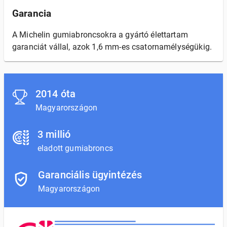
Garancia
A Michelin gumiabroncsokra a gyártó élettartam
garanciát vállal, azok 1,6 mm-es csatornamélységükig.
2014 óta
Magyarországon
3 millió
eladott gumiabroncs
Garanciális ügyintézés
Magyarországon