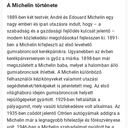
A Michelin története
1889-ben két testvér, André és Edouard Michelin egy
nagy emberi és ipari utazásra indult, hogy – a
szabadság és a gazdasági fejlődés kulcsát jelentő –
modern közlekedési megoldásokat fejlesszen ki. 1891-
ben a Michelin kifejleszti az első levehető
gumiabroncsot kerékpárokra. Ugyanebben az évben
kerékpárversenyen is győz a márka. 1898-ban már
megszületett a Michelin baba, melyet a halomban álló
gumiabroncsok ihlettek. A Michelin különböző
felhasználói kézikönyveket valamint utazási
segédleteket/térképeket is jelentetett meg. Az első
világháború idején gumiabroncsok helyett
repülőgépeket gyártott. 1929-ben feltalálták a
pályagumit, mely vasúti közlekedésre volt alkalmas. Az
1935-ben csődöt jelentő Citröen autógyárnak addigra a
Michelin már a legnagyobb hitelezője és főrészvényese
volt. 1946-ban a Michelin szabadalmat nyújtott be a