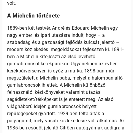
volt.
A Michelin története
1889-ben két testvér, André és Edouard Michelin egy
nagy emberi és ipari utazásra indult, hogy – a
szabadság és a gazdasági fejlődés kulcsát jelentő –
modern közlekedési megoldásokat fejlesszen ki. 1891-
ben a Michelin kifejleszti az első levehető
gumiabroncsot kerékpárokra. Ugyanebben az évben
kerékpárversenyen is győz a márka. 1898-ban már
megszületett a Michelin baba, melyet a halomban álló
gumiabroncsok ihlettek. A Michelin különböző
felhasználói kézikönyveket valamint utazási
segédleteket/térképeket is jelentetett meg. Az első
világháború idején gumiabroncsok helyett
repülőgépeket gyártott. 1929-ben feltalálták a
pályagumit, mely vasúti közlekedésre volt alkalmas. Az
1935-ben csődöt jelentő Citröen autógyárnak addigra a