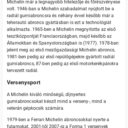
Michelin már a legnagyobb hitelezője és főrészvényese
volt. 1946-ban a Michelin szabadalmat nyújtott be a
radiál gumiabroncsra és néhány évvel később már a
teherautó abroncs gyártásban is ezt a technológiát
alkalmazta. 1965-ben a Michelin megnyitotta az első
tesztközpontját Franciaországban, majd később az
Államokban és Spanyolországban is (1977). 1978-ban
jelent meg az első mezőgazdasági Michelin abroncs,
1981-ben pedig az első repülőgépekre gyártott radiál
gumiabroncs, 87-ben pedig az első motorkerékpárokra
tervezett radiál.
Versenysport
A Michelin kiváló minőségű, díjnyertes
gumiabroncsokat készít mind a verseny-, mind a
veterán gépkocsik számára.
1979-ben a Ferrari Michelin abroncsokkal nyerte a
futamokat. 2001-től 2007-ig a Forma 1 versenyek