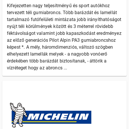
Kifejezetten nagy teljesítményű és sport autókhoz
tervezett téli gumiabroncs. Több barázdát és lamellát
tartalmazó futófelületi mintázata jobb irányíthatóságot
nyújt téli körülmények között és 3 méterrel rövidebb
féktávolságot valamint jobb kapaszkodást eredményez
az előző generációs Pilot Alpin PA3 gumiabroncshoz
képest *. A mély, háromdimenziós, változó szögben
elhelyezett lamellák melyek - a nagyobb vonóerő
érdekében több barázdát biztosítanak, - áttörik a
vízréteget hogy az abroncs ...