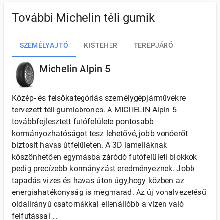
További Michelin téli gumik
SZEMÉLYAUTÓ
KISTEHER
TEREPJÁRÓ
Michelin Alpin 5
Közép- és felsőkategóriás személygépjárművekre
tervezett téli gumiabroncs. A MICHELIN Alpin 5
továbbfejlesztett futófelülete pontosabb
kormányozhatóságot tesz lehetővé, jobb vonóerőt
biztosít havas útfelületen. A 3D lamelláknak
köszönhetően egymásba záródó futófelületi blokkok
pedig precízebb kormányzást eredményeznek. Jobb
tapadás vizes és havas úton úgy,hogy közben az
energiahatékonyság is megmarad. Az új vonalvezetésű
oldalirányú csatornákkal ellenállóbb a vízen való
felfutással ...