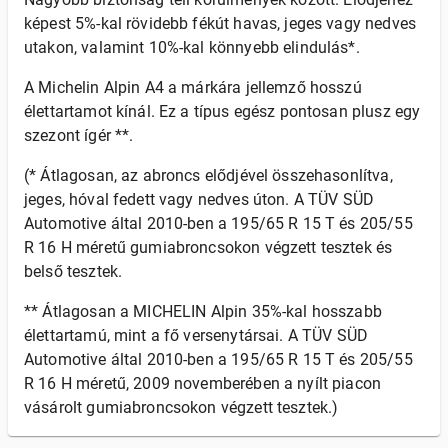
képest 5%-kal rövidebb fékút havas, jeges vagy nedves
utakon, valamint 10%-kal könnyebb elindulás*.
A Michelin Alpin A4 a márkára jellemző hosszú
élettartamot kínál. Ez a típus egész pontosan plusz egy
szezont ígér **.
(* Átlagosan, az abroncs elődjével összehasonlítva,
jeges, hóval fedett vagy nedves úton. A TÜV SÜD
Automotive által 2010-ben a 195/65 R 15 T és 205/55
R 16 H méretű gumiabroncsokon végzett tesztek és
belső tesztek.
** Átlagosan a MICHELIN Alpin 35%-kal hosszabb
élettartamú, mint a fő versenytársai. A TÜV SÜD
Automotive által 2010-ben a 195/65 R 15 T és 205/55
R 16 H méretű, 2009 novemberében a nyílt piacon
vásárolt gumiabroncsokon végzett tesztek.)