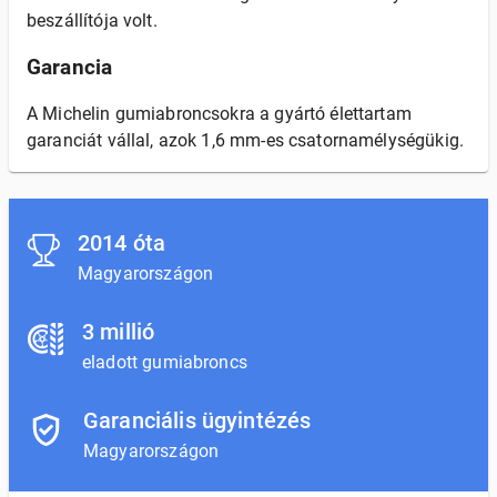
beszállítója volt.
Garancia
A Michelin gumiabroncsokra a gyártó élettartam
garanciát vállal, azok 1,6 mm-es csatornamélységükig.
2014 óta
Magyarországon
3 millió
eladott gumiabroncs
Garanciális ügyintézés
Magyarországon