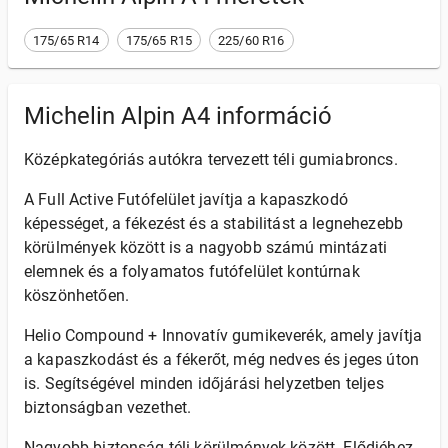
175/65 R14
175/65 R15
225/60 R16
Michelin Alpin A4 információ
Középkategóriás autókra tervezett téli gumiabroncs.
A Full Active Futófelület javítja a kapaszkodó
képességet, a fékezést és a stabilitást a legnehezebb
körülmények között is a nagyobb számú mintázati
elemnek és a folyamatos futófelület kontúrnak
köszönhetően.
Helio Compound + Innovatív gumikeverék, amely javítja
a kapaszkodást és a fékerőt, még nedves és jeges úton
is. Segítségével minden időjárási helyzetben teljes
biztonságban vezethet.
Nagyobb biztonság téli körülmények között. Elődjéhez