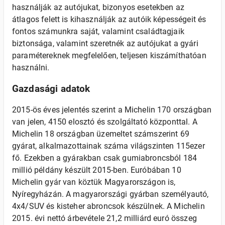
használják az autójukat, bizonyos esetekben az
átlagos felett is kihasználják az autóik képességeit és
fontos számunkra saját, valamint családtagjaik
biztonsága, valamint szeretnék az autójukat a gyári
paramétereknek megfelelően, teljesen kiszámíthatóan
használni.
Gazdasági adatok
2015-ös éves jelentés szerint a Michelin 170 országban
van jelen, 4150 elosztó és szolgáltató központtal. A
Michelin 18 országban üzemeltet számszerint 69
gyárat, alkalmazottainak száma világszinten 115ezer
fő. Ezekben a gyárakban csak gumiabroncsból 184
millió példány készült 2015-ben. Euróbában 10
Michelin gyár van köztük Magyarországon is,
Nyíregyházán. A magyarországi gyárban személyautó,
4x4/SUV és kisteher abroncsok készülnek. A Michelin
2015. évi nettó árbevétele 21,2 milliárd euró összeg