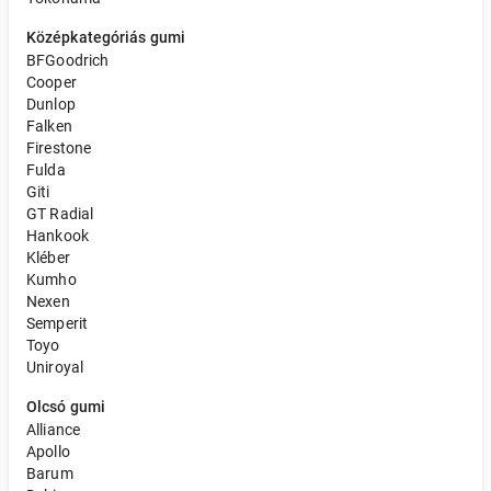
Középkategóriás gumi
BFGoodrich
Cooper
Dunlop
Falken
Firestone
Fulda
Giti
GT Radial
Hankook
Kléber
Kumho
Nexen
Semperit
Toyo
Uniroyal
Olcsó gumi
Alliance
Apollo
Barum