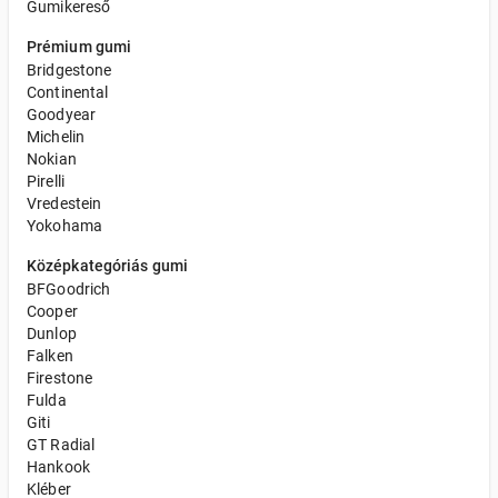
Gumikereső
Prémium gumi
Bridgestone
Continental
Goodyear
Michelin
Nokian
Pirelli
Vredestein
Yokohama
Középkategóriás gumi
BFGoodrich
Cooper
Dunlop
Falken
Firestone
Fulda
Giti
GT Radial
Hankook
Kléber