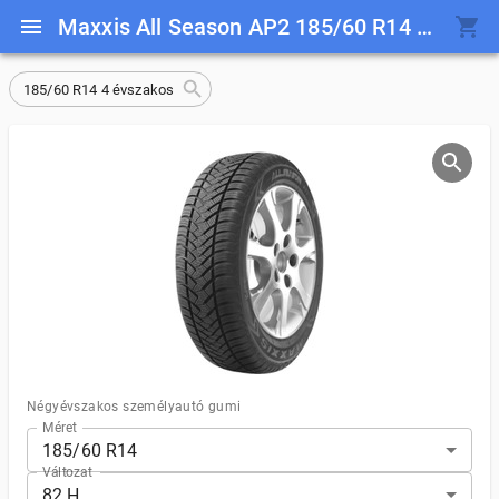
Maxxis All Season AP2 185/60 R14 82 H
185/60 R14 4 évszakos
Négyévszakos személyautó gumi
Méret
185/60 R14
Változat
82 H