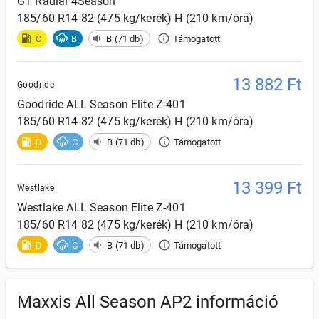
GT Radial
4Season
185/60 R14 82 (475 kg/kerék) H (210 km/óra)
C
B
B (71 db)
Támogatott
13 882
Ft
Goodride
Goodride
ALL Season Elite Z-401
185/60 R14 82 (475 kg/kerék) H (210 km/óra)
D
C
B (71 db)
Támogatott
13 399
Ft
Westlake
Westlake
ALL Season Elite Z-401
185/60 R14 82 (475 kg/kerék) H (210 km/óra)
D
C
B (71 db)
Támogatott
Maxxis All Season AP2 információ