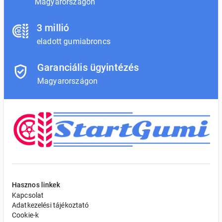
Magyarországon
3 millió
eladott gumiabroncs
Garanciális ügyintézés
Magyarországon
Hasznos linkek
Kapcsolat
Adatkezelési tájékoztató
Cookie-k