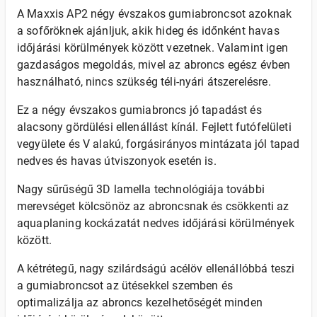
A Maxxis AP2 négy évszakos gumiabroncsot azoknak
a sofőröknek ajánljuk, akik hideg és időnként havas
időjárási körülmények között vezetnek. Valamint igen
gazdaságos megoldás, mivel az abroncs egész évben
használható, nincs szükség téli-nyári átszerelésre.
Ez a négy évszakos gumiabroncs jó tapadást és
alacsony gördülési ellenállást kínál. Fejlett futófelületi
vegyülete és V alakú, forgásirányos mintázata jól tapad
nedves és havas útviszonyok esetén is.
Nagy sűrűségű 3D lamella technológiája további
merevséget kölcsönöz az abroncsnak és csökkenti az
aquaplaning kockázatát nedves időjárási körülmények
között.
A kétrétegű, nagy szilárdságú acélöv ellenállóbbá teszi
a gumiabroncsot az ütésekkel szemben és
optimalizálja az abroncs kezelhetőségét minden