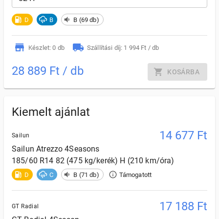
D
B
B (69 db)
Készlet: 0 db
Szállítási díj: 1 994 Ft / db
28 889 Ft / db
KOSÁRBA
Kiemelt ajánlat
14 677
Ft
Sailun
Sailun
Atrezzo 4Seasons
185/60 R14 82 (475 kg/kerék) H (210 km/óra)
D
C
B (71 db)
Támogatott
17 188
Ft
GT Radial