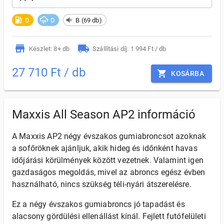
D
D
B (69 db)
Készlet: 8+ db
Szállítási díj: 1 994 Ft / db
27 710 Ft / db
KOSÁRBA
Maxxis All Season AP2 információ
A Maxxis AP2 négy évszakos gumiabroncsot azoknak
a sofőröknek ajánljuk, akik hideg és időnként havas
időjárási körülmények között vezetnek. Valamint igen
gazdaságos megoldás, mivel az abroncs egész évben
használható, nincs szükség téli-nyári átszerelésre.
Ez a négy évszakos gumiabroncs jó tapadást és
alacsony gördülési ellenállást kínál. Fejlett futófelületi