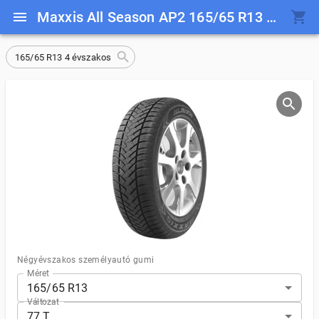
Maxxis All Season AP2 165/65 R13 77 T
165/65 R13 4 évszakos
Négyévszakos személyautó gumi
Méret
165/65 R13
Változat
77 T