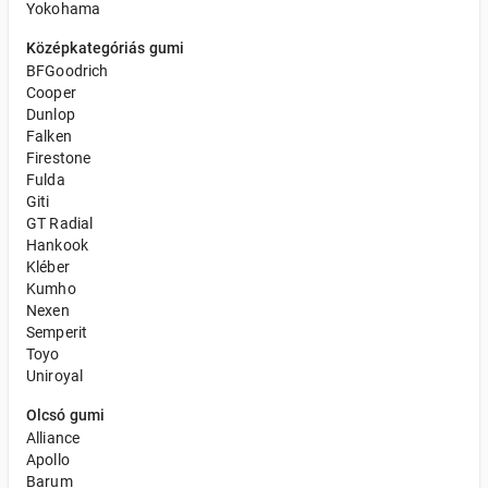
Yokohama
Középkategóriás gumi
BFGoodrich
Cooper
Dunlop
Falken
Firestone
Fulda
Giti
GT Radial
Hankook
Kléber
Kumho
Nexen
Semperit
Toyo
Uniroyal
Olcsó gumi
Alliance
Apollo
Barum