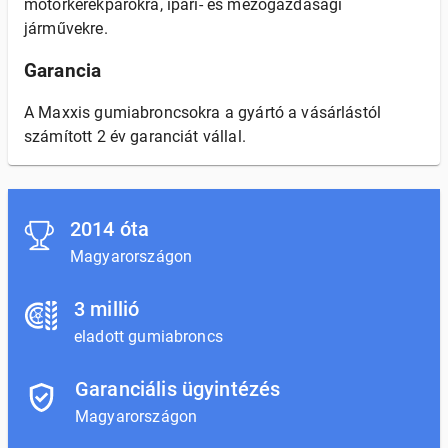
motorkerékpárokra, ipari- és mezőgazdasági
járművekre.
Garancia
A Maxxis gumiabroncsokra a gyártó a vásárlástól
számított 2 év garanciát vállal.
2014 óta
Magyarországon
3 millió
eladott gumiabroncs
Garanciális ügyintézés
Magyarországon