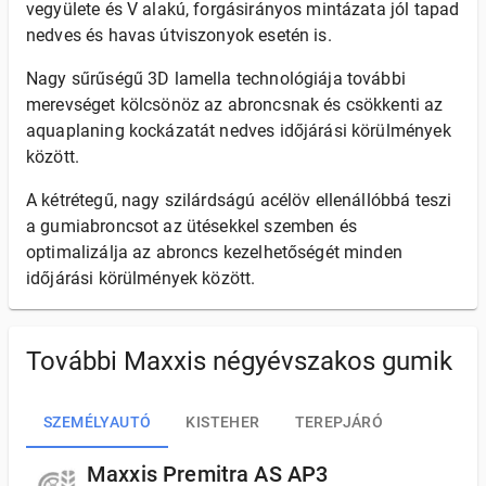
vegyülete és V alakú, forgásirányos mintázata jól tapad
nedves és havas útviszonyok esetén is.
Nagy sűrűségű 3D lamella technológiája további
merevséget kölcsönöz az abroncsnak és csökkenti az
aquaplaning kockázatát nedves időjárási körülmények
között.
A kétrétegű, nagy szilárdságú acélöv ellenállóbbá teszi
a gumiabroncsot az ütésekkel szemben és
optimalizálja az abroncs kezelhetőségét minden
időjárási körülmények között.
További Maxxis négyévszakos gumik
SZEMÉLYAUTÓ
KISTEHER
TEREPJÁRÓ
Maxxis Premitra AS AP3