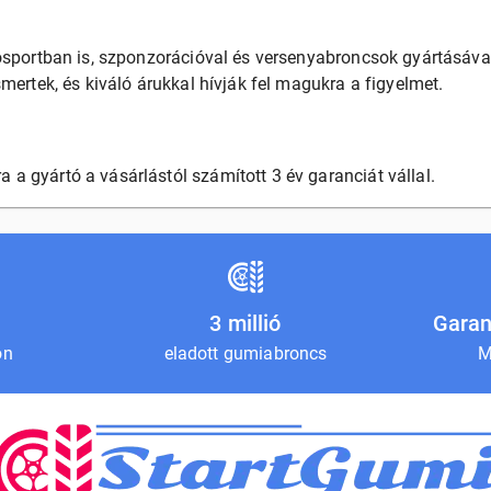
ósportban is, szponzorációval és versenyabroncsok gyártásáva
mertek, és kiváló árukkal hívják fel magukra a figyelmet.
 gyártó a vásárlástól számított 3 év garanciát vállal.
3 millió
Garan
on
eladott gumiabroncs
M