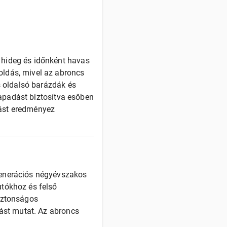
 hideg és időnként havas
oldás, mivel az abroncs
s oldalsó barázdák és
 tapadást biztosítva esőben
dást eredményez
generációs négyévszakos
utókhoz és felső
biztonságos
dást mutat. Az abroncs