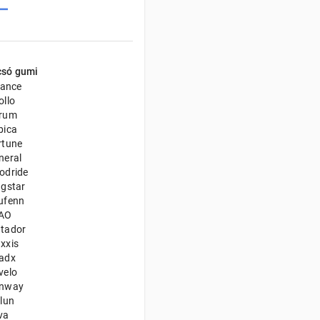
csó gumi
iance
ollo
rum
bica
rtune
neral
odride
ngstar
ufenn
AO
tador
xxis
adx
velo
nway
ilun
va