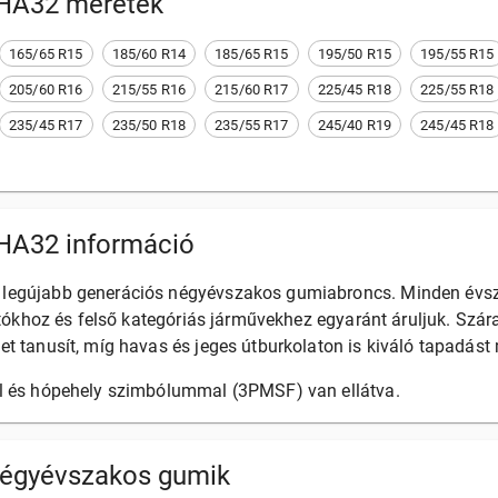
 HA32
méretek
165/65 R15
185/60 R14
185/65 R15
195/50 R15
195/55 R15
205/60 R16
215/55 R16
215/60 R17
225/45 R18
225/55 R18
235/45 R17
235/50 R18
235/55 R17
245/40 R19
245/45 R18
HA32 információ
legújabb generációs négyévszakos gumiabroncs. Minden évs
autókhoz és felső kategóriás járművekhez egyaránt áruljuk. Szár
t tanusít, míg havas és jeges útburkolaton is kiváló tapadást
l és hópehely szimbólummal (3PMSF) van ellátva.
égyévszakos gumik