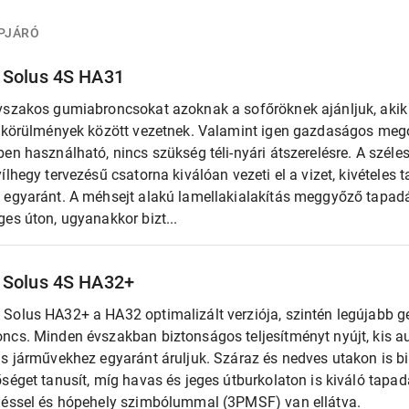
PJÁRÓ
Solus 4S HA31
vszakos gumiabroncsokat azoknak a sofőröknek ajánljuk, akik
i körülmények között vezetnek. Valamint igen gazdaságos meg
en használható, nincs szükség téli-nyári átszerelésre. A széle
ílhegy tervezésű csatorna kiválóan vezeti el a vizet, kivételes
 egyaránt. A méhsejt alakú lamellakialakítás meggyőző tapa
es úton, ugyanakkor bizt...
Solus 4S HA32+
Solus HA32+ a HA32 optimalizált verziója, szintén legújabb 
ncs. Minden évszakban biztonságos teljesítményt nyújt, kis a
ás járművekhez egyaránt áruljuk. Száraz és nedves utakon is 
séget tanusít, míg havas és jeges útburkolaton is kiváló tapa
léssel és hópehely szimbólummal (3PMSF) van ellátva.