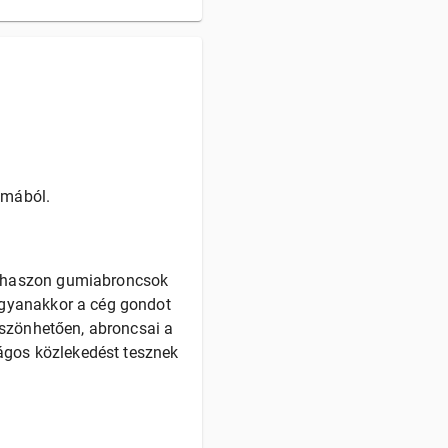
umából.
ishaszon gumiabroncsok
ugyanakkor a cég gondot
öszönhetően, abroncsai a
ságos közlekedést tesznek