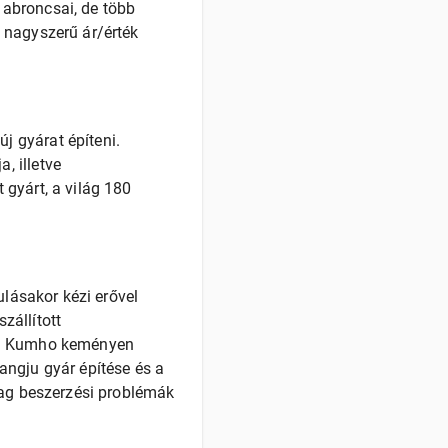
abroncsai, de több
 nagyszerű ár/érték
 gyárat építeni.
, illetve
gyárt, a világ 180
ulásakor kézi erővel
zállított
n a Kumho keményen
angju gyár építése és a
yag beszerzési problémák