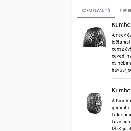
SZEMÉLYAUTÓ
TERE
Kumho 
A négy é
időjárás
egész évb
egyedi ny
és hóban
havas/jeg
Kumho 
A Kumho 
gumiabro
kategóri
kezelhető
M+S jelö