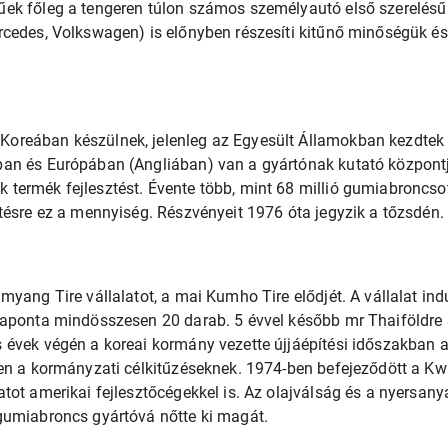
ek főleg a tengeren túlon számos személyautó első szerelésű 
cedes, Volkswagen) is előnyben részesíti kitűnő minőségük és
reában készülnek, jelenleg az Egyesült Államokban kezdtek új
an és Európában (Angliában) van a gyártónak kutató központja
ermék fejlesztést. Évente több, mint 68 millió gumiabroncsot 
tésre ez a mennyiség. Részvényeit 1976 óta jegyzik a tőzsdén.
yang Tire vállalatot, a mai Kumho Tire elődjét. A vállalat ind
aponta mindösszesen 20 darab. 5 évvel később mr Thaiföldre s
 évek végén a koreai kormány vezette újjáépítési időszakba
en a kormányzati célkitűzéseknek. 1974-ben befejeződött a Kw
tot amerikai fejlesztőcégekkel is. Az olajválság és a nyersan
gumiabroncs gyártóvá nőtte ki magát.