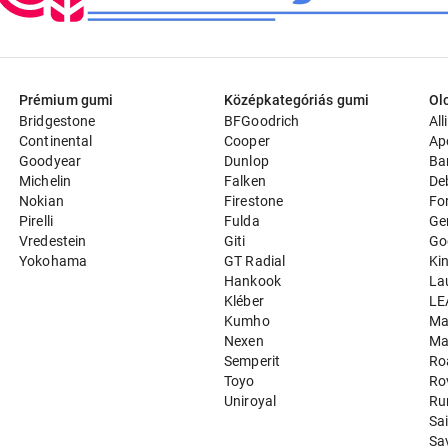
Prémium gumi
Középkategóriás gumi
Ol
Bridgestone
BFGoodrich
All
Continental
Cooper
Ap
Goodyear
Dunlop
Ba
Michelin
Falken
De
Nokian
Firestone
Fo
Pirelli
Fulda
Ge
Vredestein
Giti
Go
Yokohama
GT Radial
Ki
Hankook
La
Kléber
LE
Kumho
Ma
Nexen
Ma
Semperit
Ro
Toyo
Ro
Uniroyal
Ru
Sa
Sa