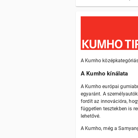
A Kumho középkategóriás
A Kumho kínálata
A Kumho európai gumiabr
egyaránt. A személyautók
fordít az innovációra, ho
független tesztekben is r
lehetővé.
A Kumho, még a Samyang 