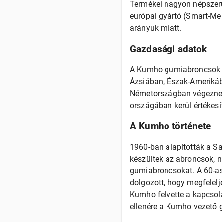
Termékei nagyon népszerű
európai gyártó (Smart-Mer
arányuk miatt.
Gazdasági adatok
A Kumho gumiabroncsok Ko
Ázsiában, Észak-Amerikáb
Németországban végeznek t
országában kerül értékesí
A Kumho története
1960-ban alapították a Sam
készültek az abroncsok, n
gumiabroncsokat. A 60-as
dolgozott, hogy megfelelj
Kumho felvette a kapcsola
ellenére a Kumho vezető 