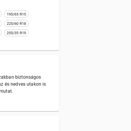
195/65 R15
225/60 R18
255/35 R19
zakban biztonságos
az és nedves utakon is
 mutat.