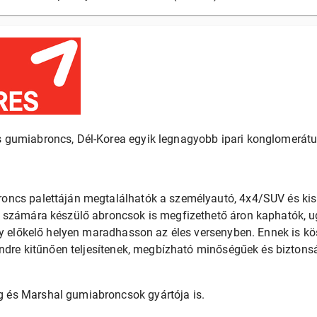
 gumiabroncs, Dél-Korea egyik legnagyobb ipari konglomerát
oncs palettáján megtalálhatók a személyautó, 4x4/SUV és k
 számára készülő abroncsok is megfizethető áron kaphatók, 
gy előkelő helyen maradhasson az éles versenyben. Ennek is k
endre kitűnően teljesítenek, megbízható minőségűek és bizton
és Marshal gumiabroncsok gyártója is.