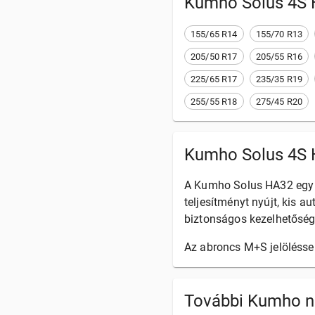
Kumho Solus 4S
155/65 R14
155/70 R13
205/50 R17
205/55 R16
225/65 R17
235/35 R19
255/55 R18
275/45 R20
Kumho Solus 4S 
A Kumho Solus HA32 egy 
teljesítményt nyújt, kis 
biztonságos kezelhetősége
Az abroncs M+S jelölésse
További Kumho n