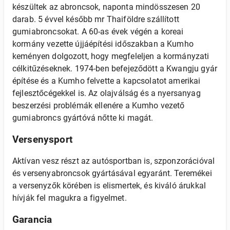
készültek az abroncsok, naponta mindösszesen 20
darab. 5 évvel később mr Thaiföldre szállított
gumiabroncsokat. A 60-as évek végén a koreai
kormány vezette újjáépítési időszakban a Kumho
keményen dolgozott, hogy megfeleljen a kormányzati
célkitűzéseknek. 1974-ben befejeződött a Kwangju gyár
építése és a Kumho felvette a kapcsolatot amerikai
fejlesztőcégekkel is. Az olajválság és a nyersanyag
beszerzési problémák ellenére a Kumho vezető
gumiabroncs gyártóvá nőtte ki magát.
Versenysport
Aktívan vesz részt az autósportban is, szponzorációval
és versenyabroncsok gyártásával egyaránt. Teremékei
a versenyzők körében is elismertek, és kiváló árukkal
hívják fel magukra a figyelmet.
Garancia