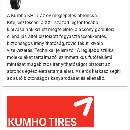
A Kumho KH17 az év meglepetés abroncsa.
Kifejlesztésénél a XXI. század legfontosabb
kihívásainak kellett megfelelnie: alacsony gördülési
ellenállás által biztosíott fogyasztáscsökkentés,
biztonságos irányíthatóság, rövid fékút, kiváló
vízelvezetés. Technikai jellemzői: A legújabb szilika
molekulákat tartalmazó, szimmetrikus futófelületű
mintázat magabiztos irányíthatóságot biztosít az
abroncs egész élettartama alatt. Az erős karkasz segíti
az autó biztonságos kanyarodását és ellenálló...