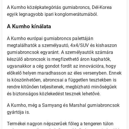
A Kumho középkategóriás gumiabroncs, Dél-Korea
egyik legnagyobb ipari konglomerátumából.
A Kumho kínálata
A Kumho európai gumiabroncs palettáján
megtalálhatók a személyautó, 4x4/SUV és kishaszon
gumiabroncsok egyaránt. A személyautók számára
készülő abroncsok is megfizethető áron kaphatók,
ugyanakkor a cég gondot fordít az innovációra, hogy
előkelő helyen maradhasson az éles versenyben. Ennek
is köszönhetően, abroncsai a független tesztekben is
rendre kitűnően teljesítenek, megbízható minőségűek
és biztonságos közlekedést tesznek lehetővé.
A Kumho, még a Samyang és Marshal gumiabroncsok
gyártója is.
Termékei nagyon népszerűek főleg a tengeren túlon