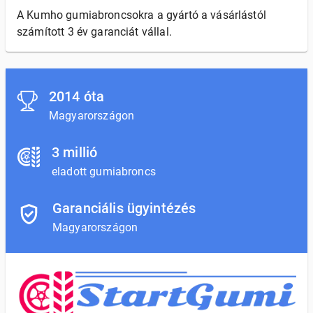
A Kumho gumiabroncsokra a gyártó a vásárlástól
számított 3 év garanciát vállal.
2014 óta
Magyarországon
3 millió
eladott gumiabroncs
Garanciális ügyintézés
Magyarországon