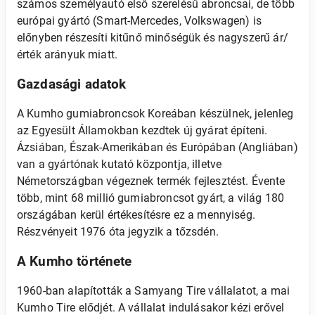
számos személyautó első szerelésű abroncsai, de több
európai gyártó (Smart-Mercedes, Volkswagen) is
előnyben részesíti kitűnő minőségük és nagyszerű ár/
érték arányuk miatt.
Gazdasági adatok
A Kumho gumiabroncsok Koreában készülnek, jelenleg
az Egyesült Államokban kezdtek új gyárat építeni.
Ázsiában, Észak-Amerikában és Európában (Angliában)
van a gyártónak kutató központja, illetve
Németországban végeznek termék fejlesztést. Évente
több, mint 68 millió gumiabroncsot gyárt, a világ 180
országában kerül értékesítésre ez a mennyiség.
Részvényeit 1976 óta jegyzik a tőzsdén.
A Kumho története
1960-ban alapították a Samyang Tire vállalatot, a mai
Kumho Tire elődjét. A vállalat indulásakor kézi erővel