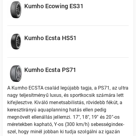
Kumho Ecowing ES31
Kumho Ecsta HS51
Kumho Ecsta PS71
A Kumho ECSTA család legújabb tagja, a PS71, az ultra
nagy teljesítményű luxus, és sportkocsik számára lett
kifejlesztve. Kiváló menetsabilistás, rövidebb fékút, a
keresztirányú aquaplanning hatás ellen pedig
megnövelt ellenállás jellemzi. 17", 18", 19" és 20"-os
méretekben kapható, Y-os (300 km/h) sebességindex-
szel, hogy minél jobban ki tudja szolgálni az igazán