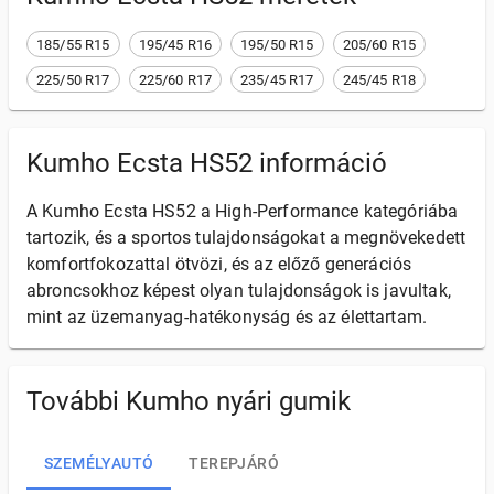
185/55 R15
195/45 R16
195/50 R15
205/60 R15
225/50 R17
225/60 R17
235/45 R17
245/45 R18
Kumho Ecsta HS52 információ
A Kumho Ecsta HS52 a High-Performance kategóriába
tartozik, és a sportos tulajdonságokat a megnövekedett
komfortfokozattal ötvözi, és az előző generációs
abroncsokhoz képest olyan tulajdonságok is javultak,
mint az üzemanyag-hatékonyság és az élettartam.
További Kumho nyári gumik
SZEMÉLYAUTÓ
TEREPJÁRÓ