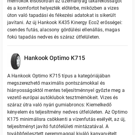
mérnökök elsősorban az üzemanyag takarékosságot
és a komfortot helyezték előtérbe, miközben a vizes
úton való tapadási és fékezési adatokat is sikerült
javítani. Az új Hankook K435 Kinergy Eco2 erősségei:
csendes futás, alacsony gördülési ellenállás, magas
fokú tapadás nedves és száraz útfelületen.
Hankook Optimo K715
A Hankook Optimo K715 típus a kategóriájában
megszerezhető maximális pontszámokkal és
hiányosságoktól mentes teljesítménnyel győzte meg a
vezető európai autóklubok tesztmérnökeit. Vizes és
száraz útra való nyári gumiabroncs: Kiemelkedő
kényelem és teljesítmény nedves útfelületen. Az Optimo
K175 minimálisra csökkenti a vízenfutás esélyét, az új,
teljesítményt javító futófelületi mintázatával. A
továbbfejlesztett peremmaggal kiváló kanyarvételt