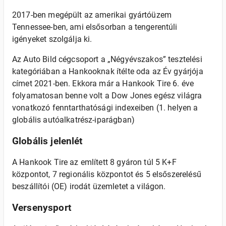
2017-ben megépült az amerikai gyártóüzem
Tennessee-ben, ami elsősorban a tengerentúli
igényeket szolgálja ki.
Az Auto Bild cégcsoport a „Négyévszakos” tesztelési
kategóriában a Hankooknak ítélte oda az Év gyárjója
címet 2021-ben. Ekkora már a Hankook Tire 6. éve
folyamatosan benne volt a Dow Jones egész világra
vonatkozó fenntarthatósági indexeiben (1. helyen a
globális autóalkatrész-iparágban)
Globális jelenlét
A Hankook Tire az említett 8 gyáron túl 5 K+F
központot, 7 regionális központot és 5 elsőszerelésű
beszállítói (OE) irodát üzemletet a világon.
Versenysport