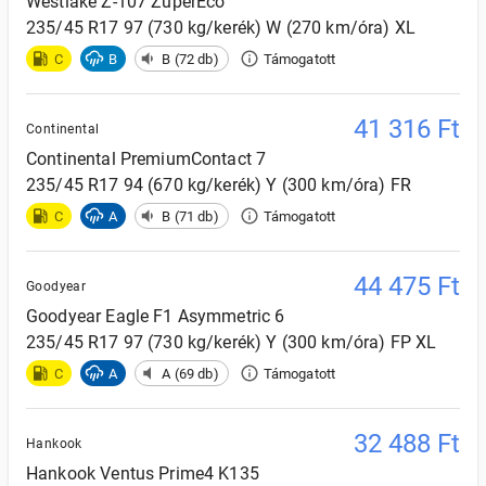
Westlake
Z-107 ZuperEco
235/45 R17 97 (730 kg/kerék) W (270 km/óra) XL
C
B
B (72 db)
Támogatott
41 316
Ft
Continental
Continental
PremiumContact 7
235/45 R17 94 (670 kg/kerék) Y (300 km/óra) FR
C
A
B (71 db)
Támogatott
44 475
Ft
Goodyear
Goodyear
Eagle F1 Asymmetric 6
235/45 R17 97 (730 kg/kerék) Y (300 km/óra) FP XL
C
A
A (69 db)
Támogatott
32 488
Ft
Hankook
Hankook
Ventus Prime4 K135