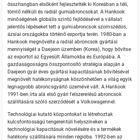
összhangban elsőként fejlesztették ki Koreában a téli,
tömlő nélküli és radiál gumiabroncsokat. A Hankook
minőségének globális szintű fejlődésével a vállalat
jelentős lépéseket tett a gumiabroncsok szomszédos,
ázsiai országokba történő exportja terén. 1980-ban a
Hankook megnövelte a radiál abroncsok gyártási
mennyiségét a Daejeon üzemben (Korea), hogy bővítse
az exportot az Egyesült Államokba és Európába. A
gazdaságosságra összpontosító stratégia alapján a
Daejeon gyár éves gyártási kapacitásának bővítésével
megnövelt hatékonyságnak köszönhetően a világ egyik
legnagyobb abroncsgyártó üzemévé vált. A Hankook
1991-ben írta alá első gyári felszerelésű abroncsok
szállítására szóló szerződését a Volkswagennel.
Technológiai kutató központokat is létrehoztak
kulcsfontosságú tengerentúli helyszíneken a
technológiai kapacitásuk növelésére és a termékek
hatékony szállítására minden régióba. 1992-ben az