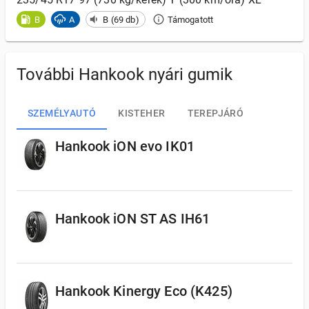
B
A
B (69 db)
Támogatott
További Hankook nyári gumik
SZEMÉLYAUTÓ
KISTEHER
TEREPJÁRÓ
Hankook iON evo IK01
Hankook iON ST AS IH61
Hankook Kinergy Eco (K425)