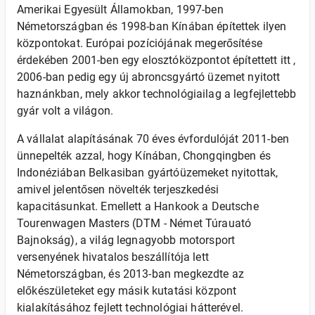
Amerikai Egyesült Államokban, 1997-ben
Németországban és 1998-ban Kínában építettek ilyen
központokat. Európai pozíciójának megerősítése
érdekében 2001-ben egy elosztóközpontot építettett itt ,
2006-ban pedig egy új abroncsgyártó üzemet nyitott
haznánkban, mely akkor technológiailag a legfejlettebb
gyár volt a világon.
A vállalat alapításának 70 éves évfordulóját 2011-ben
ünnepelték azzal, hogy Kínában, Chongqingben és
Indonéziában Belkasiban gyártóüzemeket nyitottak,
amivel jelentősen növelték terjeszkedési
kapacitásunkat. Emellett a Hankook a Deutsche
Tourenwagen Masters (DTM - Német Túrauató
Bajnokság), a világ legnagyobb motorsport
versenyének hivatalos beszállítója lett
Németországban, és 2013-ban megkezdte az
előkészületeket egy másik kutatási központ
kialakításához fejlett technológiai hátterével.