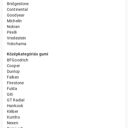
Bridgestone
Continental
Goodyear
Michelin
Nokian
Pirelli
Vredestein
Yokohama
Középkategóriás gumi
BFGoodrich
Cooper
Dunlop
Falken
Firestone
Fulda
Giti
GT Radial
Hankook
Kléber
Kumho
Nexen