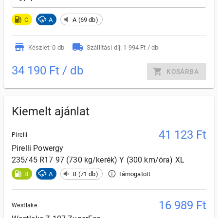
C
A
A (69 db)
Készlet: 0 db
Szállítási díj: 1 994 Ft / db
34 190 Ft / db
KOSÁRBA
Kiemelt ajánlat
41 123
Ft
Pirelli
Pirelli
Powergy
235/45 R17 97 (730 kg/kerék) Y (300 km/óra) XL
B
A
B (71 db)
Támogatott
16 989
Ft
Westlake