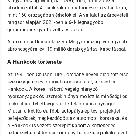
Magyarország, Malájzia, USA), több, mint 20 ezer
alkalmazottal. A Hankook gumiabroncsok a világ több,
mint 160 országában érhetők el. A vállalat az árbevételi
rangsor alapján 2021-ben a 6-ik legnagyobb
gumiabroncs gyártó volt a világon.
A rácalmási Hankook üzem Magyarország legnagyobb
abroncsgyára, évi 19 millió darab gyártási kapcitással.
A Hankook története
Az 1941-ben Chuson Tire Company néven alapított első
személygépkocsi gumiabroncs vállalat, a későbbi
Hankook. A koreai háború végéig hiányzó
nyersanyagok és üzemek hiánya mellett is minőségi és
technolóiai feljettségükről tettek tanubizonyságot.
Miután a két Korea főbb autópálya-építési projektjei
befejeződtek, megkezdődött az automobil korszaka, és
a Hankook is vezető szerepet kapott a közlekedés
fejlődésében. A koreai kormány fejlesztési politikájával