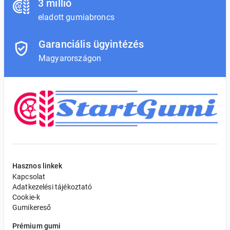
3 millió
eladott gumiabroncs
Garanciális ügyintézés
Magyarországon
Hasznos linkek
Kapcsolat
Adatkezelési tájékoztató
Cookie-k
Gumikereső
Prémium gumi