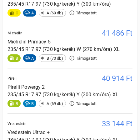
235/45 R17 97 (730 kg/kerék) Y (300 km/óra)
C
A
A (69 db)
Támogatott
41 486
Ft
Michelin
Michelin
Primacy 5
235/45 R17 97 (730 kg/kerék) W (270 km/óra) XL
B
A
B (70 db)
Támogatott
40 914
Ft
Pirelli
Pirelli
Powergy 2
235/45 R17 97 (730 kg/kerék) Y (300 km/óra) XL
B
B
A (69 db)
Támogatott
33 144
Ft
Vredestein
Vredestein
Ultrac +
235/45 R17 97 (730 kg/kerék) Y (300 km/óra) XL