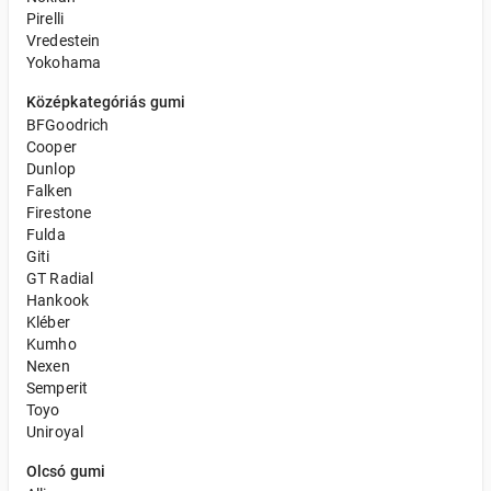
Pirelli
Vredestein
Yokohama
Középkategóriás gumi
BFGoodrich
Cooper
Dunlop
Falken
Firestone
Fulda
Giti
GT Radial
Hankook
Kléber
Kumho
Nexen
Semperit
Toyo
Uniroyal
Olcsó gumi