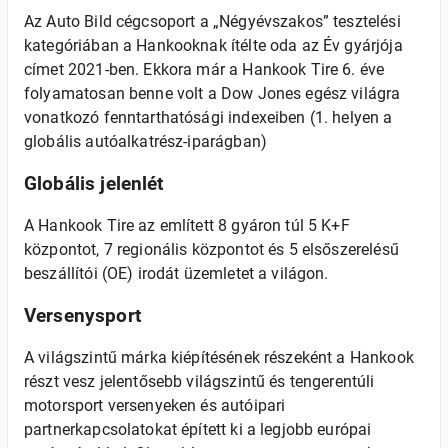
Az Auto Bild cégcsoport a „Négyévszakos” tesztelési
kategóriában a Hankooknak ítélte oda az Év gyárjója
címet 2021-ben. Ekkora már a Hankook Tire 6. éve
folyamatosan benne volt a Dow Jones egész világra
vonatkozó fenntarthatósági indexeiben (1. helyen a
globális autóalkatrész-iparágban)
Globális jelenlét
A Hankook Tire az említett 8 gyáron túl 5 K+F
központot, 7 regionális központot és 5 elsőszerelésű
beszállítói (OE) irodát üzemletet a világon.
Versenysport
A világszintű márka kiépítésének részeként a Hankook
részt vesz jelentősebb világszintű és tengerentúli
motorsport versenyeken és autóipari
partnerkapcsolatokat épített ki a legjobb európai