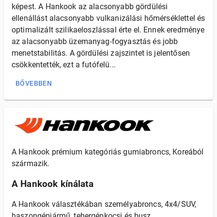
képest. A Hankook az alacsonyabb gördülési
ellenállást alacsonyabb vulkanizálási hőmérséklettel és
optimalizált szilikaeloszlással érte el. Ennek eredménye
az alacsonyabb üzemanyag-fogyasztás és jobb
menetstabilitás. A gördülési zajszintet is jelentősen
csökkentették, ezt a futófelü...
BŐVEBBEN
A Hankook prémium kategóriás gumiabroncs, Koreából
származik.
A Hankook kínálata
A Hankook választékában személyabroncs, 4x4/SUV,
haszongépjármű, tehergépkocsi és busz