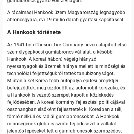
gumiabroncs gyártó volt a világon.
A rácalmási Hankook üzem Magyarország legnagyobb
abroncsgyára, évi 19 millió darab gyártási kapcitással.
A Hankook története
Az 1941-ben Chuson Tire Company néven alapított első
személygépkocsi gumiabroncs vállalat, a későbbi
Hankook. A koreai háború végéig hiányzó
nyersanyagok és üzemek hiánya mellett is minőségi és
technolóiai feljettségükről tettek tanubizonyságot.
Miután a két Korea főbb autópálya-építési projektjei
befejeződtek, megkezdődött az automobil korszaka, és
a Hankook is vezető szerepet kapott a közlekedés
fejlődésében. A koreai kormány fejlesztési politikájával
összhangban elsőként fejlesztették ki Koreában a téli,
tömlő nélküli és radiál gumiabroncsokat. A Hankook
minőségének globális szintű fejlődésével a vállalat
jelentős lépéseket tett a gumiabroncsok szomszédos,