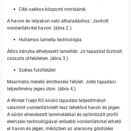
Cikk-cakkos központi mintaárok
A havon és latyakon való áthaladáshoz: Javított
vonóerőátvitel havon. (ábra 2.)
Hullámos lamella technológia
Átlós irányba elhelyezett lamellák: Jó tapadást biztosít
csúszós útfelületen. (ábra 3.)
Széles futófelület
Maximális méretű érintkezési felület: Jobb tapadási
teljesítmény jeges úton. (ábra 4.)
A Winter I'cept RS kiváló tapadási teljesítményt
valamint vonóerőátvitelt tesz lehetővé havon és jégen.
A sűrűn elrendezett lammelákkal és optimlizált profil-
elemzési technológiával erősebb vonóerőátvitel érhető
el havon és jégen, miközben az alacsony gördülési