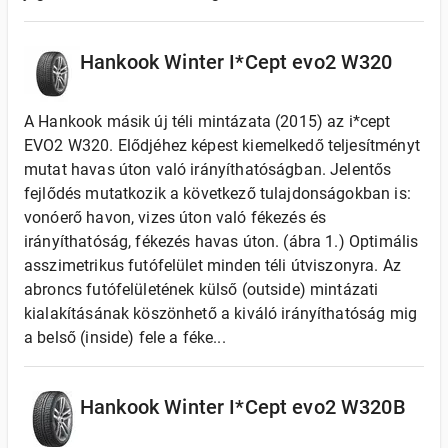
Hankook Winter I*Cept evo2 W320
A Hankook másik új téli mintázata (2015) az i*cept
EVO2 W320. Elődjéhez képest kiemelkedő teljesítményt
mutat havas úton való irányíthatóságban. Jelentős
fejlődés mutatkozik a következő tulajdonságokban is:
vonóerő havon, vizes úton való fékezés és
irányíthatóság, fékezés havas úton. (ábra 1.) Optimális
asszimetrikus futófelület minden téli útviszonyra. Az
abroncs futófelületének külső (outside) mintázati
kialakításának köszönhető a kiváló irányíthatóság mig
a belső (inside) fele a féke...
Hankook Winter I*Cept evo2 W320B