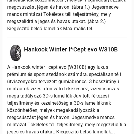
megcsúszást jégen és havon. (ábra 1.) Jegesmedve
mancs mintázat Tökéletes téli teljesítmény, mely
megszelidíti a jeges és havas utakat. (ábra 2.)
Kiegészítő belső lamellák Maximális tel...
Hankook Winter I*Cept evo W310B
A Hankook winter i'cept evo (W310B) egy luxus
prémium és sport szedánok számára, speciálisan téli
útviszonyokra tervezett gumiabroncs. 3 hosszirányú
mintaárok vizes úton való fékezéshez, vízencsúszást
megakadályozó 3D-s lamellák Javított fékezési
teljesítmény és kezelhetőség a 3D-s lamelláknak
köszönhetően, melyek megakadályozzák a
megcsúszást jégen és havon. Jegesmedve mancs
mintázat Tökéletes téli teljesítmény, mely megszelidíti a
jeges és havas utakat. Kiegészítő belső lamellák...