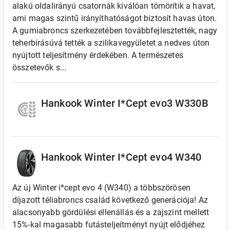
alakú oldalirányú csatornák kiválóan tömörítik a havat,
ami magas szintű irányíthatóságot biztosít havas úton.
A gumiabroncs szerkezetében továbbfejlesztették, nagy
teherbírásúvá tették a szilikavegyületet a nedves úton
nyújtott teljesítmény érdekében. A természetes
összetevők s...
Hankook Winter I*Cept evo3 W330B
Hankook Winter I*Cept evo4 W340
Az új Winter i*cept evo 4 (W340) a többszörösen
díjazott téliabroncs család következő generációja! Az
alacsonyabb gördülési ellenállás és a zajszint mellett
15%-kal magasabb futásteljeítményt nyújt elődjéhez