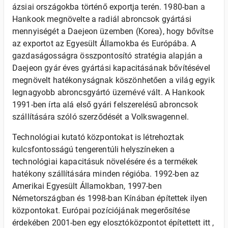
ázsiai országokba történő exportja terén. 1980-ban a
Hankook megnövelte a radiál abroncsok gyártási
mennyiségét a Daejeon üzemben (Korea), hogy bővítse
az exportot az Egyesült Államokba és Európába. A
gazdaságosságra összpontosító stratégia alapján a
Daejeon gyár éves gyártási kapacitásának bővítésével
megnövelt hatékonyságnak köszönhetően a világ egyik
legnagyobb abroncsgyártó üzemévé vált. A Hankook
1991-ben írta alá első gyári felszerelésű abroncsok
szállítására szóló szerződését a Volkswagennel.
Technológiai kutató központokat is létrehoztak
kulcsfontosságú tengerentúli helyszíneken a
technológiai kapacitásuk növelésére és a termékek
hatékony szállítására minden régióba. 1992-ben az
Amerikai Egyesült Államokban, 1997-ben
Németországban és 1998-ban Kínában építettek ilyen
központokat. Európai pozíciójának megerősítése
érdekében 2001-ben egy elosztóközpontot építettett itt ,