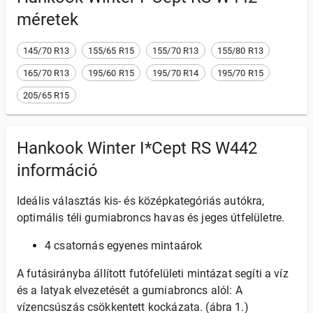
méretek
145/70 R13
155/65 R15
155/70 R13
155/80 R13
165/70 R13
195/60 R15
195/70 R14
195/70 R15
205/65 R15
Hankook Winter I*Cept RS W442
információ
Ideális választás kis- és középkategóriás autókra,
optimális téli gumiabroncs havas és jeges útfelületre.
4 csatornás egyenes mintaárok
A futásirányba állított futófelületi mintázat segíti a víz
és a latyak elvezetését a gumiabroncs alól: A
vízencsúszás csökkentett kockázata. (ábra 1.)