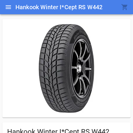
Hankook Winter I*Cept RS W442
Hankook Winter I*Cept RS W442