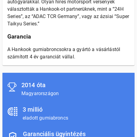
autógyárakkal. Olyan híres motorsport versenyek
választották a Hankook-ot partnerüknek, mint a “24H
Series”, az “ADAC TCR Germany”, vagy az ázsiai “Super
Taikyu Series.”
Garancia
A Hankook gumiabroncsokra a gyártó a vásárlástól
számított 4 év garanciát vállal.
2014 óta
Magyarországon
3 millió
eladott gumiabroncs
Garanciális ügyintézés