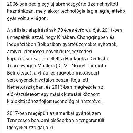
2006-ban pedig egy új abroncsgyártó üzemet nyitott
haznánkban, mely akkor technológiailag a legfejlettebb
gyár volt a világon.
A vállalat alapításának 70 éves évfordulóját 2011-ben
ünnepelték azzal, hogy Kínában, Chongqingben és
Indonéziában Belkasiban gyártóüzemeket nyitottak,
amivel jelentősen növelték terjeszkedési
kapacitásunkat. Emellett a Hankook a Deutsche
Tourenwagen Masters (DTM - Német Túrauató
Bajnokság), a világ legnagyobb motorsport
versenyének hivatalos beszállítója lett
Németországban, és 2013-ban megkezdte az
előkészületeket egy másik kutatási központ
kialakításához fejlett technológiai hátterével.
2017-ben megépült az amerikai gyártóüzem
Tennessee-ben, ami elsősorban a tengerentúli
igényeket szolgálja ki.