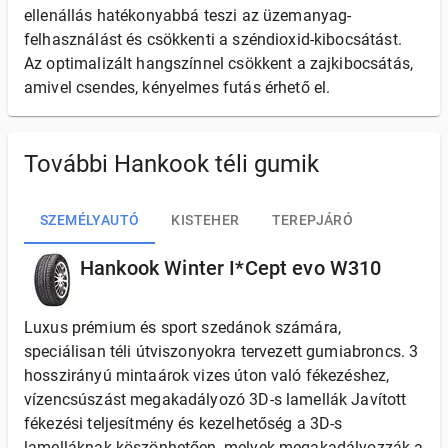
ellenállás hatékonyabbá teszi az üzemanyag-
felhasználást és csökkenti a széndioxid-kibocsátást.
Az optimalizált hangszínnel csökkent a zajkibocsátás,
amivel csendes, kényelmes futás érhető el.
További Hankook téli gumik
SZEMÉLYAUTÓ
KISTEHER
TEREPJÁRÓ
Hankook Winter I*Cept evo W310
Luxus prémium és sport szedánok számára,
speciálisan téli útviszonyokra tervezett gumiabroncs. 3
hosszirányú mintaárok vizes úton való fékezéshez,
vízencsúszást megakadályozó 3D-s lamellák Javított
fékezési teljesítmény és kezelhetőség a 3D-s
lamelláknak köszönhetően, melyek megakadályozzák a