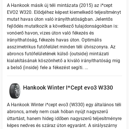
A Hankook másik új téli mintázata (2015) az i*cept
EVO2 W320. Elődjéhez képest kiemelkedő teljesítményt
mutat havas úton való irányíthatóságban. Jelentős
fejlődés mutatkozik a következő tulajdonságokban is:
vonóerő havon, vizes úton való fékezés és
irányíthatóság, fékezés havas úton. Optimális
asszimetrikus futófelület minden téli útviszonyra. Az
abroncs futófelületének külső (outside) mintázati
kialakításának köszönhető a kiváló irányíthatóság mig
a belső (inside) fele a fékezést segíti. ...
Hankook Winter I*Cept evo3 W330
A Hankook Winter i*cept evo3 (W330) egy általános téli
abroncs, amely nem csak hóban nyújt nagyszerű
úttartást, hanem hideg időben nagyszerű teljesítményre
képes nedves és száraz úton egyaránt. A sirályszárny