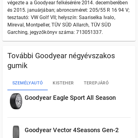
végezte a a Goodyear felkésérére 2014. decemberében
és 2015. januárjában; abroncsméret: 205/55 R 16 94 V;
tesztautó: VW Golf VII; helyszín: Saariselka Ivalo,
Mireval, Montpeller, TÜV SÜD Allarch, TÜV SÜD
Garching, jegyzőkönyv száma: 713051337.
További Goodyear négyévszakos
gumik
SZEMÉLYAUTÓ
KISTEHER
TEREPJÁRÓ
Goodyear Eagle Sport All Season
Goodyear Vector 4Seasons Gen-2