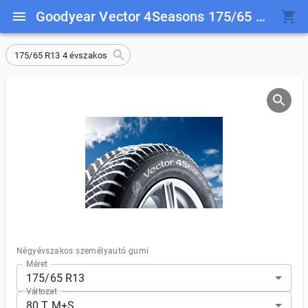
Goodyear Vector 4Seasons 175/65 R13 80 T M+S
175/65 R13 4 évszakos
Négyévszakos személyautó gumi
Méret
175/65 R13
Változat
80 T M+S