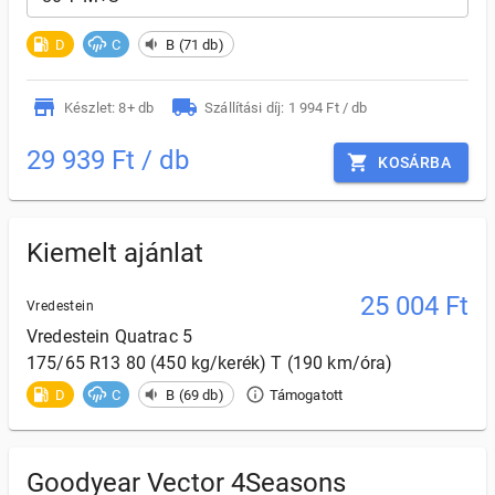
D
C
B (71 db)
Készlet: 8+ db
Szállítási díj: 1 994 Ft / db
29 939 Ft / db
KOSÁRBA
Kiemelt ajánlat
25 004
Ft
Vredestein
Vredestein
Quatrac 5
175/65 R13 80 (450 kg/kerék) T (190 km/óra)
D
C
B (69 db)
Támogatott
Goodyear Vector 4Seasons