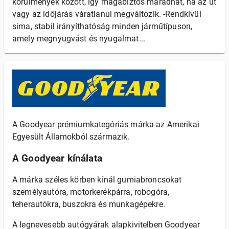
körülmények között, így magabiztos maradhat, ha az út
vagy az időjárás váratlanul megváltozik. -Rendkívül
sima, stabil irányíthatóság minden járműtípuson,
amely megnyugvást és nyugalmat...
A Goodyear prémiumkategóriás márka az Amerikai
Egyesült Államokból származik.
A Goodyear kínálata
A márka széles körben kínál gumiabroncsokat
személyautóra, motorkerékpárra, robogóra,
teherautókra, buszokra és munkagépekre.
A legnevesebb autógyárak alapkivitelben Goodyear