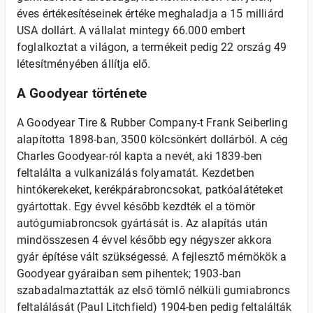
éves értékesítéseinek értéke meghaladja a 15 milliárd
USA dollárt. A vállalat mintegy 66.000 embert
foglalkoztat a világon, a termékeit pedig 22 ország 49
létesítményében állítja elő.
A Goodyear története
A Goodyear Tire & Rubber Company-t Frank Seiberling
alapította 1898-ban, 3500 kölcsönkért dollárból. A cég
Charles Goodyear-ról kapta a nevét, aki 1839-ben
feltalálta a vulkanizálás folyamatát. Kezdetben
hintókerekeket, kerékpárabroncsokat, patkóalátéteket
gyártottak. Egy évvel később kezdték el a tömör
autógumiabroncsok gyártását is. Az alapítás után
mindösszesen 4 évvel később egy négyszer akkora
gyár építése vált szükségessé. A fejlesztő mérnökök a
Goodyear gyáraiban sem pihentek; 1903-ban
szabadalmaztatták az első tömlő nélküli gumiabroncs
feltalálását (Paul Litchfield) 1904-ben pedig feltalálták