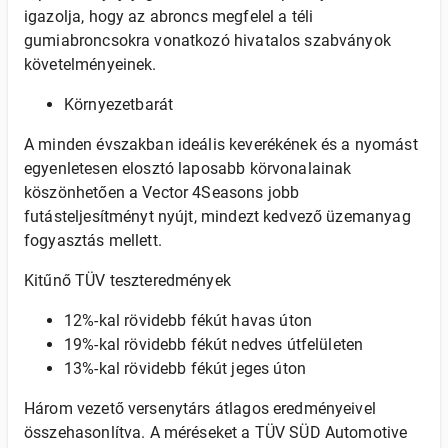
igazolja, hogy az abroncs megfelel a téli
gumiabroncsokra vonatkozó hivatalos szabványok
követelményeinek.
Környezetbarát
A minden évszakban ideális keverékének és a nyomást
egyenletesen elosztó laposabb körvonalainak
köszönhetően a Vector 4Seasons jobb
futásteljesítményt nyújt, mindezt kedvező üzemanyag
fogyasztás mellett.
Kitűnő TÜV teszteredmények
12%-kal rövidebb fékút havas úton
19%-kal rövidebb fékút nedves útfelületen
13%-kal rövidebb fékút jeges úton
Három vezető versenytárs átlagos eredményeivel
összehasonlítva. A méréseket a TÜV SÜD Automotive