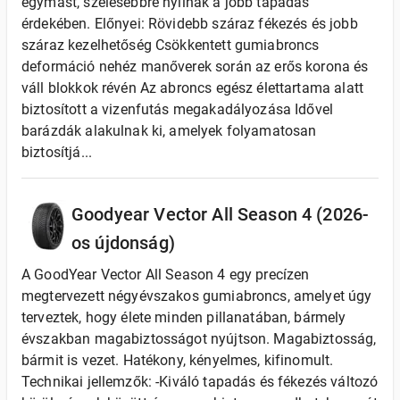
egymást, szélesebbre nyílnak a jobb tapadás
érdekében. Előnyei: Rövidebb száraz fékezés és jobb
száraz kezelhetőség Csökkentett gumiabroncs
deformáció nehéz manőverek során az erős korona és
váll blokkok révén Az abroncs egész élettartama alatt
biztosított a vizenfutás megakadályozása Idővel
barázdák alakulnak ki, amelyek folyamatosan
biztosítjá...
Goodyear Vector All Season 4 (2026-
os újdonság)
A GoodYear Vector All Season 4 egy precízen
megtervezett négyévszakos gumiabroncs, amelyet úgy
terveztek, hogy élete minden pillanatában, bármely
évszakban magabiztosságot nyújtson. Magabiztosság,
bármit is vezet. Hatékony, kényelmes, kifinomult.
Technikai jellemzők: -Kiváló tapadás és fékezés változó