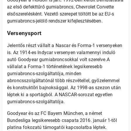
az első defekttűrő gumiabroncs, Chevrolet Corvette
elsőszerelésként. Vezető szerepet töltött be az EU-s
gumiabroncs-jelölő rendszer kifejlesztésében.
Versenysport
Jelentős részt vállalt a Nascar és Forma-1 versenyeken
is. Az 1914-es Indycar versenyen valamennyi induló
autó Goodyear gumiabroncsokkal volt szerelve.A
vállalat a Forma-1 történetének legsikeresebb
gumiabroncs-szolgáltatója, minden
abroncsszolgáltatónál több részvétellel, győzelemmel
és konstruktőri bajnoksággal. Az 1998-as szezon után
léptek ki a sportágból. A NASCAR-sorozat egyetlen
gumiabroncs-szolgáltatója.
Goodyear és az FC Bayern München, a német
Bundesliga legsikeresebb csapata 2016. január 1-től
platina fokozatú támogatói kapcsolatba léptek.