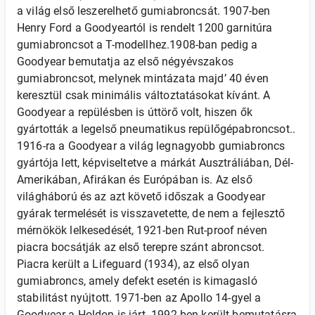
a világ első leszerelhető gumiabroncsát. 1907-ben
Henry Ford a Goodyeartól is rendelt 1200 garnitúra
gumiabroncsot a T-modellhez.1908-ban pedig a
Goodyear bemutatja az első négyévszakos
gumiabroncsot, melynek mintázata majd’ 40 éven
keresztül csak minimális változtatásokat kívánt. A
Goodyear a repülésben is úttörő volt, hiszen ők
gyártották a legelső pneumatikus repülőgépabroncsot..
1916-ra a Goodyear a világ legnagyobb gumiabroncs
gyártója lett, képviseltetve a márkát Ausztráliában, Dél-
Amerikában, Afirákan és Európában is. Az első
világháború és az azt követő időszak a Goodyear
gyárak termelését is visszavetette, de nem a fejlesztő
mérnökök lelkesedését, 1921-ben Rut-proof néven
piacra bocsátják az első terepre szánt abroncsot.
Piacra került a Lifeguard (1934), az első olyan
gumiabroncs, amely defekt esetén is kimagasló
stabilitást nyújtott. 1971-ben az Apollo 14-gyel a
Goodyear a Holdon is járt. 1992-ben került bemutatásra