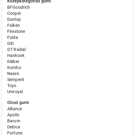
Középkategóriás gumi
BFGoodrich
Cooper
Dunlop
Falken
Firestone
Fulda
Giti
GT Radial
Hankook
Kléber
Kumho
Nexen
Semperit
Toyo
Uniroyal
Olcsó gumi
Alliance
Apollo
Barum
Debica
Fortune