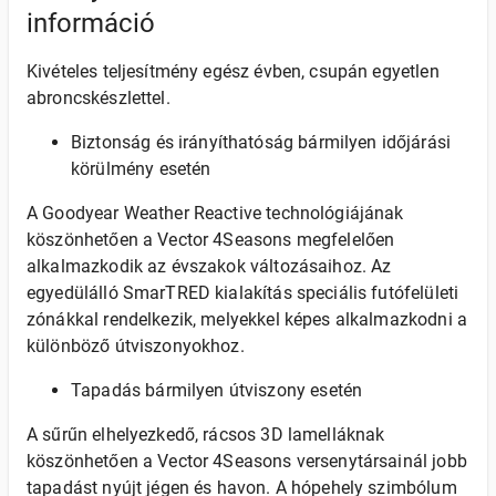
információ
Kivételes teljesítmény egész évben, csupán egyetlen
abroncskészlettel.
Biztonság és irányíthatóság bármilyen időjárási
körülmény esetén
A Goodyear Weather Reactive technológiájának
köszönhetően a Vector 4Seasons megfelelően
alkalmazkodik az évszakok változásaihoz. Az
egyedülálló SmarTRED kialakítás speciális futófelületi
zónákkal rendelkezik, melyekkel képes alkalmazkodni a
különböző útviszonyokhoz.
Tapadás bármilyen útviszony esetén
A sűrűn elhelyezkedő, rácsos 3D lamelláknak
köszönhetően a Vector 4Seasons versenytársainál jobb
tapadást nyújt jégen és havon. A hópehely szimbólum