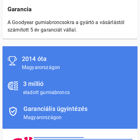
Garancia
A Goodyear gumiabroncsokra a gyártó a vásárlástól
számított 5 év garanciát vállal.
2014 óta
Magyarországon
3 millió
eladott gumiabroncs
Garanciális ügyintézés
Magyarországon