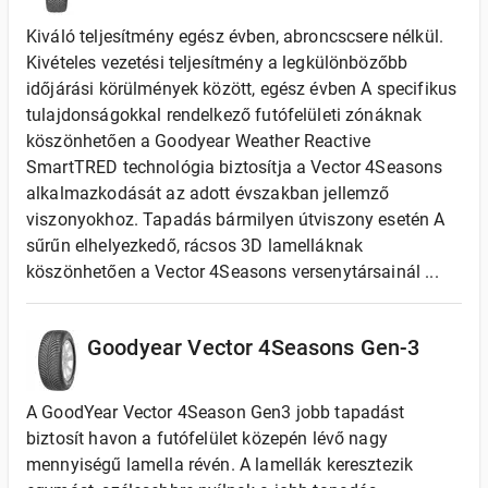
Kiváló teljesítmény egész évben, abroncscsere nélkül.
Kivételes vezetési teljesítmény a legkülönbözőbb
időjárási körülmények között, egész évben A specifikus
tulajdonságokkal rendelkező futófelületi zónáknak
köszönhetően a Goodyear Weather Reactive
SmartTRED technológia biztosítja a Vector 4Seasons
alkalmazkodását az adott évszakban jellemző
viszonyokhoz. Tapadás bármilyen útviszony esetén A
sűrűn elhelyezkedő, rácsos 3D lamelláknak
köszönhetően a Vector 4Seasons versenytársainál ...
Goodyear Vector 4Seasons Gen-3
A GoodYear Vector 4Season Gen3 jobb tapadást
biztosít havon a futófelület közepén lévő nagy
mennyiségű lamella révén. A lamellák keresztezik