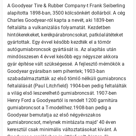
A Goodyear Tire & Rubber Company-t Frank Seiberling
alapította 1898-ban, 3500 kölcsönkért dollárból. A cég
Charles Goodyear-ról kapta a nevét, aki 1839-ben
feltalálta a vulkanizálás folyamatát. Kezdetben
hintókerekeket, kerékpárabroncsokat, patkóalátéteket
gyártottak. Egy évvel később kezdték el a tömör
autógumiabroncsok gyártását is. Az alapítás után
mindösszesen 4 évvel később egy négyszer akkora
gyár építése vált szükségessé. A fejlesztő mérnökök a
Goodyear gyáraiban sem pihentek; 1903-ban
szabadalmaztatták az első tömlő nélküli gumiabroncs
feltalálását (Paul Litchfield) 1904-ben pedig feltalálták
a világ első leszerelhető gumiabroncsát. 1907-ben
Henry Ford a Goodyeartól is rendelt 1200 garnitúra
gumiabroncsot a T-modellhez.1908-ban pedig a
Goodyear bemutatja az első négyévszakos
gumiabroncsot, melynek mintázata majd’ 40 éven
keresztül csak minimális változtatásokat kívánt. A