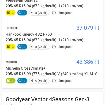
Vredestein
Quatrac
205/65 R15 94 (670 kg/kerék) H (210 km/óra)
C
B
B (70 db)
Támogatott
37 079
Ft
Hankook
Hankook
Kinergy 4S2 H750
205/65 R15 94 (670 kg/kerék) H (210 km/óra)
C
B
B (72 db)
Támogatott
43 386
Ft
Michelin
Michelin
CrossClimate+
205/65 R15 99 (775 kg/kerék) V (240 km/óra) XL M+S
B
B
A (69 db)
Támogatott
Goodyear Vector 4Seasons Gen-3