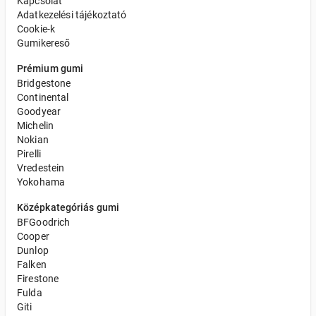
Kapcsolat
Adatkezelési tájékoztató
Cookie-k
Gumikereső
Prémium gumi
Bridgestone
Continental
Goodyear
Michelin
Nokian
Pirelli
Vredestein
Yokohama
Középkategóriás gumi
BFGoodrich
Cooper
Dunlop
Falken
Firestone
Fulda
Giti