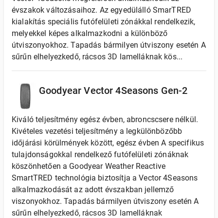
évszakok változásaihoz. Az egyedülálló SmarTRED
kialakítás speciális futófelületi zónákkal rendelkezik,
melyekkel képes alkalmazkodni a különböző
útviszonyokhoz. Tapadás bármilyen útviszony esetén A
sűrűn elhelyezkedő, rácsos 3D lamelláknak kös...
Goodyear Vector 4Seasons Gen-2
Kiváló teljesítmény egész évben, abroncscsere nélkül.
Kivételes vezetési teljesítmény a legkülönbözőbb
időjárási körülmények között, egész évben A specifikus
tulajdonságokkal rendelkező futófelületi zónáknak
köszönhetően a Goodyear Weather Reactive
SmartTRED technológia biztosítja a Vector 4Seasons
alkalmazkodását az adott évszakban jellemző
viszonyokhoz. Tapadás bármilyen útviszony esetén A
sűrűn elhelyezkedő, rácsos 3D lamelláknak