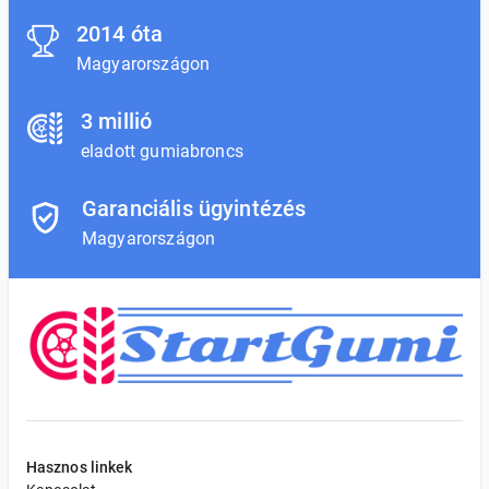
2014 óta
Magyarországon
3 millió
eladott gumiabroncs
Garanciális ügyintézés
Magyarországon
Hasznos linkek