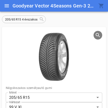
Goodyear Vector 4Seasons Gen-3 205/65 R15 99 V XL
205/65 R15 4 évszakos
Négyévszakos személyautó gumi
Méret
205/65 R15
Változat
99 V XL