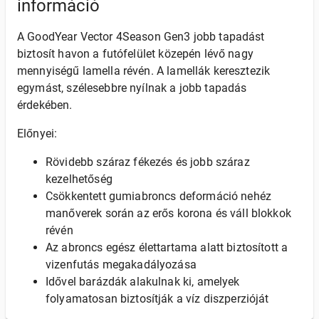
információ
A GoodYear Vector 4Season Gen3 jobb tapadást
biztosít havon a futófelület közepén lévő nagy
mennyiségű lamella révén. A lamellák keresztezik
egymást, szélesebbre nyílnak a jobb tapadás
érdekében.
Előnyei:
Rövidebb száraz fékezés és jobb száraz
kezelhetőség
Csökkentett gumiabroncs deformáció nehéz
manőverek során az erős korona és váll blokkok
révén
Az abroncs egész élettartama alatt biztosított a
vizenfutás megakadályozása
Idővel barázdák alakulnak ki, amelyek
folyamatosan biztosítják a víz diszperzióját