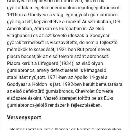
Goodyear a repülésben is úttörő volt, hiszen ők
gyártották a legelső pneumatikus repülőgépabroncsot..
1916-ra a Goodyear a világ legnagyobb gumiabroncs
gyártója lett, képviseltetve a márkát Ausztráliában, Dél-
Amerikában, Afirákan és Európában is. Az első
világháború és az azt követő időszak a Goodyear
gyárak termelését is visszavetette, de nem a fejlesztő
mérnökök lelkesedését, 1921-ben Rut-proof néven
piacra bocsátják az első terepre szánt abroncsot.
Piacra került a Lifeguard (1934), az első olyan
gumiabroncs, amely defekt esetén is kimagasló
stabilitást nyújtott. 1971-ben az Apollo 14-gyel a
Goodyear a Holdon is járt. 1992-ben került bemutatásra
az első defekttűrő gumiabroncs, Chevrolet Corvette
elsőszerelésként. Vezető szerepet töltött be az EU-s
gumiabroncs-jelölő rendszer kifejlesztésében.
Versenysport
Jelentős részt vállalt a Nascar és Forma-1 versenyeken