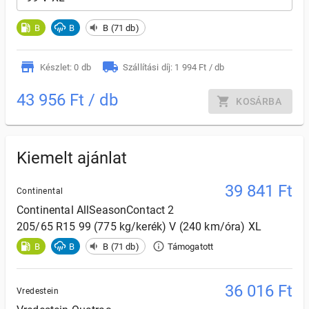
B
B
B (71 db)
Készlet: 0 db
Szállítási díj: 1 994 Ft / db
43 956 Ft / db
KOSÁRBA
Kiemelt ajánlat
39 841
Ft
Continental
Continental
AllSeasonContact 2
205/65 R15 99 (775 kg/kerék) V (240 km/óra) XL
B
B
B (71 db)
Támogatott
36 016
Ft
Vredestein