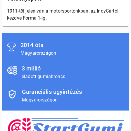
1911-től jelen van a motorsportonkban, az IndyCartól
kezdve Forma 1-ig.
2014 óta
Magyarországon
3 millió
eladott gumiabroncs
Garanciális ügyintézés
Magyarországon