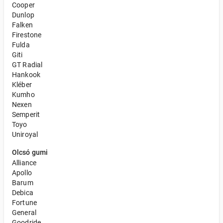
Cooper
Dunlop
Falken
Firestone
Fulda
Giti
GT Radial
Hankook
Kléber
Kumho
Nexen
Semperit
Toyo
Uniroyal
Olcsó gumi
Alliance
Apollo
Barum
Debica
Fortune
General
Goodride