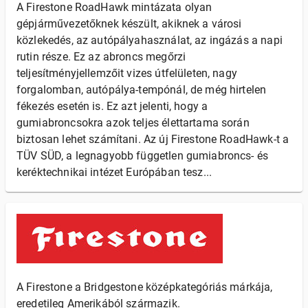
A Firestone RoadHawk mintázata olyan
gépjárművezetőknek készült, akiknek a városi
közlekedés, az autópályahasználat, az ingázás a napi
rutin része. Ez az abroncs megőrzi
teljesítményjellemzőit vizes útfelületen, nagy
forgalomban, autópálya-tempónál, de még hirtelen
fékezés esetén is. Ez azt jelenti, hogy a
gumiabroncsokra azok teljes élettartama során
biztosan lehet számítani. Az új Firestone RoadHawk-t a
TÜV SÜD, a legnagyobb független gumiabroncs- és
keréktechnikai intézet Európában tesz...
A Firestone a Bridgestone középkategóriás márkája,
eredetileg Amerikából származik.