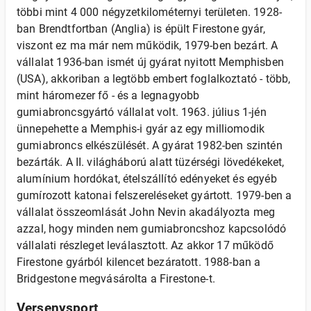
többi mint 4 000 négyzetkilométernyi területen. 1928-
ban Brendtfortban (Anglia) is épült Firestone gyár,
viszont ez ma már nem működik, 1979-ben bezárt. A
vállalat 1936-ban ismét új gyárat nyitott Memphisben
(USA), akkoriban a legtöbb embert foglalkoztató - több,
mint háromezer fő - és a legnagyobb
gumiabroncsgyártó vállalat volt. 1963. július 1-jén
ünnepehette a Memphis-i gyár az egy milliomodik
gumiabroncs elkészülését. A gyárat 1982-ben szintén
bezárták. A II. világháború alatt tüzérségi lövedékeket,
alumínium hordókat, ételszállító edényeket és egyéb
gumírozott katonai felszereléseket gyártott. 1979-ben a
vállalat összeomlását John Nevin akadályozta meg
azzal, hogy minden nem gumiabroncshoz kapcsolódó
vállalati részleget leválasztott. Az akkor 17 működő
Firestone gyárból kilencet bezáratott. 1988-ban a
Bridgestone megvásárolta a Firestone-t.
Versenysport