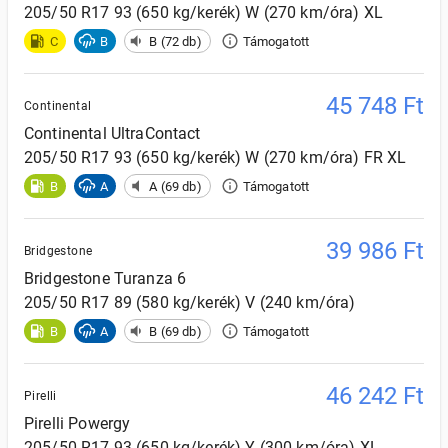
205/50 R17 93 (650 kg/kerék) W (270 km/óra) XL
C
B
B (72 db)
Támogatott
45 748
Ft
Continental
Continental
UltraContact
205/50 R17 93 (650 kg/kerék) W (270 km/óra) FR XL
B
A
A (69 db)
Támogatott
39 986
Ft
Bridgestone
Bridgestone
Turanza 6
205/50 R17 89 (580 kg/kerék) V (240 km/óra)
B
A
B (69 db)
Támogatott
46 242
Ft
Pirelli
Pirelli
Powergy
205/50 R17 93 (650 kg/kerék) Y (300 km/óra) XL