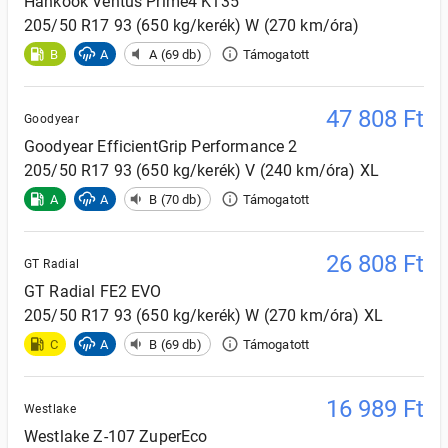
Hankook
Ventus Prime4 K135
205/50 R17 93 (650 kg/kerék) W (270 km/óra)
B
A
A (69 db)
Támogatott
47 808
Ft
Goodyear
Goodyear
EfficientGrip Performance 2
205/50 R17 93 (650 kg/kerék) V (240 km/óra) XL
A
A
B (70 db)
Támogatott
26 808
Ft
GT Radial
GT Radial
FE2 EVO
205/50 R17 93 (650 kg/kerék) W (270 km/óra) XL
C
A
B (69 db)
Támogatott
16 989
Ft
Westlake
Westlake
Z-107 ZuperEco