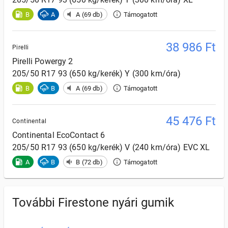
B
A
A (69 db)
Támogatott
38 986
Ft
Pirelli
Pirelli
Powergy 2
205/50 R17 93 (650 kg/kerék) Y (300 km/óra)
B
B
A (69 db)
Támogatott
45 476
Ft
Continental
Continental
EcoContact 6
205/50 R17 93 (650 kg/kerék) V (240 km/óra) EVC XL
A
B
B (72 db)
Támogatott
További Firestone nyári gumik