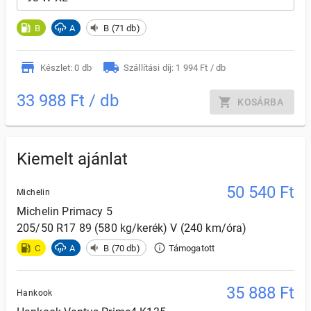
B
A
B (71 db)
Készlet: 0 db
Szállítási díj: 1 994 Ft / db
33 988 Ft / db
KOSÁRBA
Kiemelt ajánlat
50 540
Ft
Michelin
Michelin
Primacy 5
205/50 R17 89 (580 kg/kerék) V (240 km/óra)
C
A
B (70 db)
Támogatott
35 888
Ft
Hankook