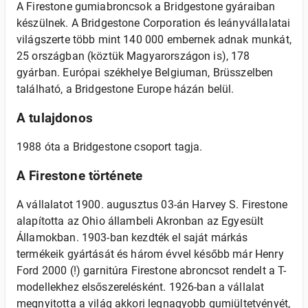
A Firestone gumiabroncsok a Bridgestone gyáraiban
készülnek. A Bridgestone Corporation és leányvállalatai
világszerte több mint 140 000 embernek adnak munkát,
25 országban (köztük Magyarországon is), 178
gyárban. Európai székhelye Belgiuman, Brüsszelben
található, a Bridgestone Europe házán belül.
A tulajdonos
1988 óta a Bridgestone csoport tagja.
A Firestone története
A vállalatot 1900. augusztus 03-án Harvey S. Firestone
alapította az Ohio állambeli Akronban az Egyesült
Államokban. 1903-ban kezdték el saját márkás
termékeik gyártását és három évvel később már Henry
Ford 2000 (!) garnitúra Firestone abroncsot rendelt a T-
modellekhez elsőszerelésként. 1926-ban a vállalat
megnyitotta a világ akkori legnagyobb gumiültetvényét,