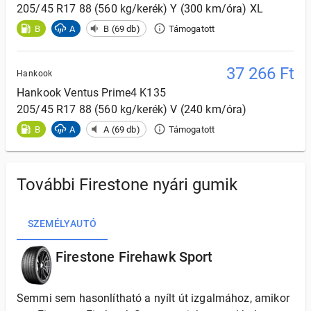
205/45 R17 88 (560 kg/kerék) Y (300 km/óra) XL
B
A
B (69 db)
Támogatott
37 266
Ft
Hankook
Hankook
Ventus Prime4 K135
205/45 R17 88 (560 kg/kerék) V (240 km/óra)
B
A
A (69 db)
Támogatott
További Firestone nyári gumik
SZEMÉLYAUTÓ
Firestone Firehawk Sport
Semmi sem hasonlítható a nyílt út izgalmához, amikor