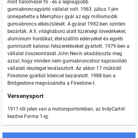
mint háromezer fő - és a legnagyobb
gumiabroncsgyártó vállalat volt. 1963. július 1-jén
ünnepehette a Memphis-i gyár az egy milliomodik
gumiabroncs elkészülését. A gyárat 1982-ben szintén
bezárták. A II. világháború alatt tüzérségi lövedékeket,
alumínium hordókat, ételszállító edényeket és egyéb
gumírozott katonai felszereléseket gyártott. 1979-ben a
vállalat összeomlását John Nevin akadályozta meg
azzal, hogy minden nem gumiabroncshoz kapcsolódó
vállalati részleget leválasztott. Az akkor 17 működő
Firestone gyárból kilencet bezáratott. 1988-ban a
Bridgestone megvásárolta a Firestone-t.
Versenysport
1911-től jelen van a motorsportonkban, az IndyCartól
kezdve Forma 1-ig.