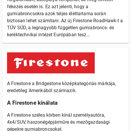
fékezés esetén is. Ez azt jelenti, hogy a
gumiabroncsokra azok teljes élettartama során
biztosan lehet számítani. Az új Firestone RoadHawk-t a
TÜV SÜD, a legnagyobb független gumiabroncs- és
keréktechnikai intézet Európában tesz...
A Firestone a Bridgestone középkategóriás márkája,
eredetileg Amerikából származik.
A Firestone kínálata
A Firestone széles körben kínál személyautóra,
4x4/SUV, haszonégépjárműre és mezőgazdasági
gépekre gumiabroncsokat.