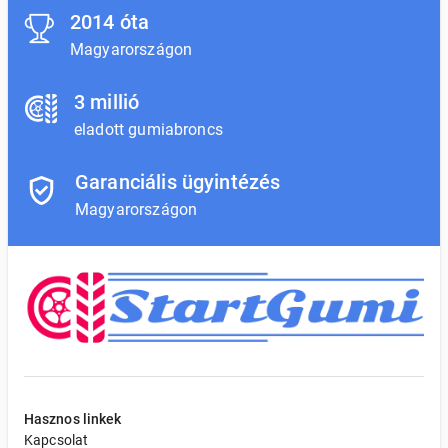
2014 óta
Magyarországon
3 millió
eladott gumiabroncs
Garanciális ügyintézés
Magyarországon
Hasznos linkek
Kapcsolat