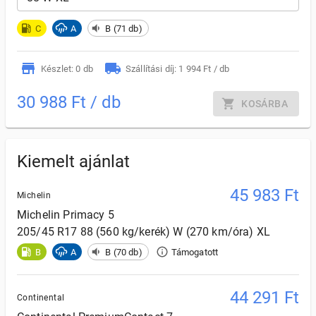
C
A
B (71 db)
Készlet: 0 db
Szállítási díj: 1 994 Ft / db
30 988 Ft / db
KOSÁRBA
Kiemelt ajánlat
45 983
Ft
Michelin
Michelin
Primacy 5
205/45 R17 88 (560 kg/kerék) W (270 km/óra) XL
B
A
B (70 db)
Támogatott
44 291
Ft
Continental