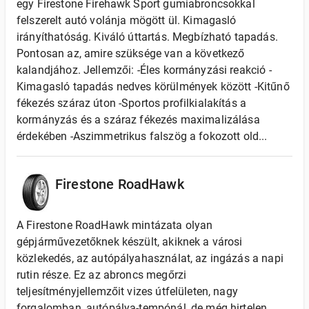
egy Firestone Firehawk Sport gumiabroncsokkal
felszerelt autó volánja mögött ül. Kimagasló
irányíthatóság. Kiváló úttartás. Megbízható tapadás.
Pontosan az, amire szüksége van a következő
kalandjához. Jellemzői: -Éles kormányzási reakció -
Kimagasló tapadás nedves körülmények között -Kitűnő
fékezés száraz úton -Sportos profilkialakítás a
kormányzás és a száraz fékezés maximalizálása
érdekében -Aszimmetrikus falszög a fokozott old...
Firestone RoadHawk
A Firestone RoadHawk mintázata olyan
gépjárművezetőknek készült, akiknek a városi
közlekedés, az autópályahasználat, az ingázás a napi
rutin része. Ez az abroncs megőrzi
teljesítményjellemzőit vizes útfelületen, nagy
forgalomban, autópálya-tempónál, de még hirtelen