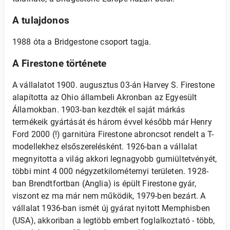
A tulajdonos
1988 óta a Bridgestone csoport tagja.
A Firestone története
A vállalatot 1900. augusztus 03-án Harvey S. Firestone
alapította az Ohio állambeli Akronban az Egyesült
Államokban. 1903-ban kezdték el saját márkás
termékeik gyártását és három évvel később már Henry
Ford 2000 (!) garnitúra Firestone abroncsot rendelt a T-
modellekhez elsőszerelésként. 1926-ban a vállalat
megnyitotta a világ akkori legnagyobb gumiültetvényét,
többi mint 4 000 négyzetkilométernyi területen. 1928-
ban Brendtfortban (Anglia) is épült Firestone gyár,
viszont ez ma már nem működik, 1979-ben bezárt. A
vállalat 1936-ban ismét új gyárat nyitott Memphisben
(USA), akkoriban a legtöbb embert foglalkoztató - több,