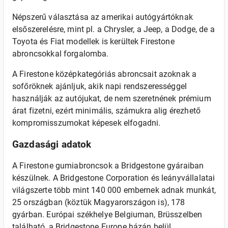
Népszerű választása az amerikai autógyártóknak
elsőszerelésre, mint pl. a Chrysler, a Jeep, a Dodge, de a
Toyota és Fiat modellek is kerültek Firestone
abroncsokkal forgalomba.
A Firestone középkategóriás abroncsait azoknak a
sofőröknek ajánljuk, akik napi rendszerességgel
használják az autójukat, de nem szeretnének prémium
árat fizetni, ezért minimális, számukra alig érezhető
kompromisszumokat képesek elfogadni.
Gazdasági adatok
A Firestone gumiabroncsok a Bridgestone gyáraiban
készülnek. A Bridgestone Corporation és leányvállalatai
világszerte több mint 140 000 embernek adnak munkát,
25 országban (köztük Magyarországon is), 178
gyárban. Európai székhelye Belgiuman, Brüsszelben
található, a Bridgestone Europe házán belül.