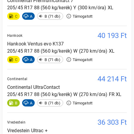
Continental
PremiumContact 7
205/45 R17 88 (560 kg/kerék) Y (300 km/óra) XL
C
A
B (71 db)
Támogatott
40 193
Ft
Hankook
Hankook
Ventus evo K137
205/45 R17 88 (560 kg/kerék) W (270 km/óra) XL
C
A
B (71 db)
Támogatott
44 214
Ft
Continental
Continental
UltraContact
205/45 R17 88 (560 kg/kerék) W (270 km/óra) FR XL
B
A
B (71 db)
Támogatott
36 303
Ft
Vredestein
Vredestein
Ultrac +