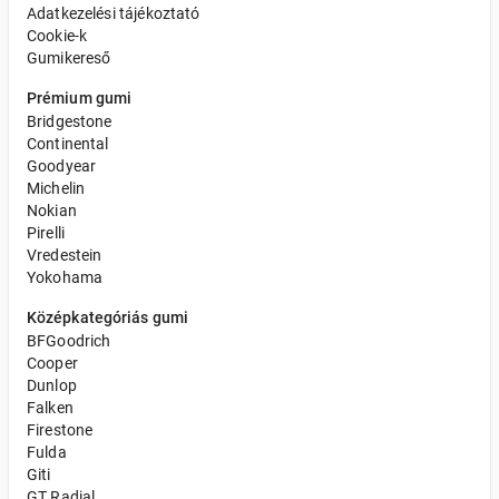
Adatkezelési tájékoztató
Cookie-k
Gumikereső
Prémium gumi
Bridgestone
Continental
Goodyear
Michelin
Nokian
Pirelli
Vredestein
Yokohama
Középkategóriás gumi
BFGoodrich
Cooper
Dunlop
Falken
Firestone
Fulda
Giti
GT Radial