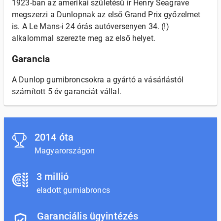
1923-ban az amerikai születésű ír Henry Seagrave
megszerzi a Dunlopnak az első Grand Prix győzelmet
is. A Le Mans-i 24 órás autóversenyen 34. (!)
alkalommal szerezte meg az első helyet.
Garancia
A Dunlop gumibroncsokra a gyártó a vásárlástól
számított 5 év garanciát vállal.
2014 óta
Magyarországon
3 millió
eladott gumiabroncs
Garanciális ügyintézés