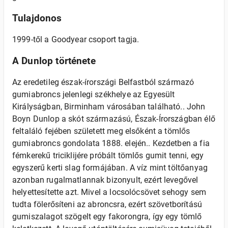
Tulajdonos
1999-től a Goodyear csoport tagja.
A Dunlop története
Az eredetileg észak-írországi Belfastból származó
gumiabroncs jelenlegi székhelye az Egyesült
Királyságban, Birminham városában található.. John
Boyn Dunlop a skót származású, Észak-Írországban élő
feltaláló fejében született meg elsőként a tömlős
gumiabroncs gondolata 1888. elején.. Kezdetben a fia
fémkerekű triciklijére próbált tömlős gumit tenni, egy
egyszerű kerti slag formájában. A víz mint töltőanyag
azonban rugalmatlannak bizonyult, ezért levegővel
helyettesítette azt. Mivel a locsolócsövet sehogy sem
tudta fölerősíteni az abroncsra, ezért szövetborítású
gumiszalagot szögelt egy fakorongra, így egy tömlő