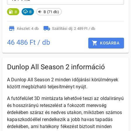
B
B
B (71 db)
Készlet: 4 db
Szállítási díj: 2 489 Ft / db
46 486 Ft / db
KOSÁRBA
Dunlop All Season 2 információ
A Dunlop All Season 2 minden időjárási körülmények
között megbízható teljesítményt nyújt.
A futófelület 3D mintázata lehetővé teszi az oldalirányú
és hosszirányú reteszelést a fokozott merevség
érdekében száraz és nedves utakon, miközben számos
kapaszkodóéllel rendelkezik a jobb havas tapadás
érdekében, ami hatékony fékezést biztosít minden