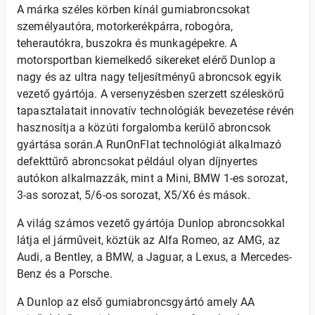
A márka széles körben kínál gumiabroncsokat
személyautóra, motorkerékpárra, robogóra,
teherautókra, buszokra és munkagépekre. A
motorsportban kiemelkedő sikereket elérő Dunlop a
nagy és az ultra nagy teljesítményű abroncsok egyik
vezető gyártója. A versenyzésben szerzett széleskörű
tapasztalatait innovatív technológiák bevezetése révén
hasznosítja a közúti forgalomba kerülő abroncsok
gyártása során.A RunOnFlat technológiát alkalmazó
defekttűrő abroncsokat például olyan díjnyertes
autókon alkalmazzák, mint a Mini, BMW 1-es sorozat,
3-as sorozat, 5/6-os sorozat, X5/X6 és mások.
A világ számos vezető gyártója Dunlop abroncsokkal
látja el járműveit, köztük az Alfa Romeo, az AMG, az
Audi, a Bentley, a BMW, a Jaguar, a Lexus, a Mercedes-
Benz és a Porsche.
A Dunlop az első gumiabroncsgyártó amely AA