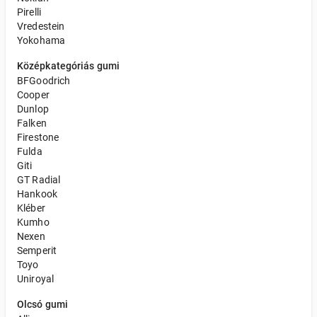
Pirelli
Vredestein
Yokohama
Középkategóriás gumi
BFGoodrich
Cooper
Dunlop
Falken
Firestone
Fulda
Giti
GT Radial
Hankook
Kléber
Kumho
Nexen
Semperit
Toyo
Uniroyal
Olcsó gumi