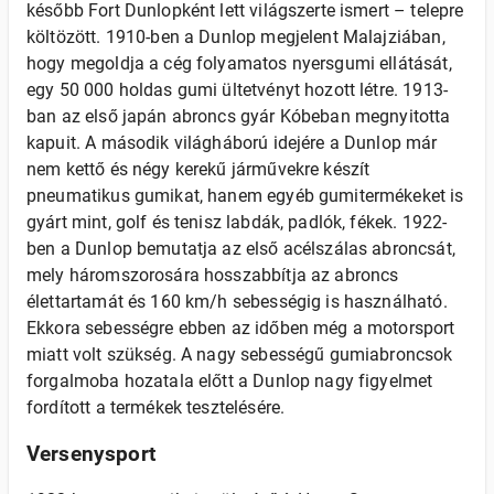
később Fort Dunlopként lett világszerte ismert – telepre
költözött. 1910-ben a Dunlop megjelent Malajziában,
hogy megoldja a cég folyamatos nyersgumi ellátását,
egy 50 000 holdas gumi ültetvényt hozott létre. 1913-
ban az első japán abroncs gyár Kóbeban megnyitotta
kapuit. A második világháború idejére a Dunlop már
nem kettő és négy kerekű járművekre készít
pneumatikus gumikat, hanem egyéb gumitermékeket is
gyárt mint, golf és tenisz labdák, padlók, fékek. 1922-
ben a Dunlop bemutatja az első acélszálas abroncsát,
mely háromszorosára hosszabbítja az abroncs
élettartamát és 160 km/h sebességig is használható.
Ekkora sebességre ebben az időben még a motorsport
miatt volt szükség. A nagy sebességű gumiabroncsok
forgalmoba hozatala előtt a Dunlop nagy figyelmet
fordított a termékek tesztelésére.
Versenysport