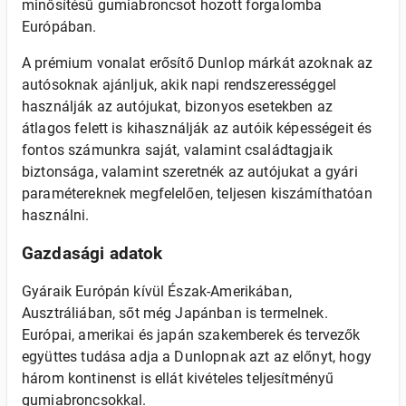
minősítésű gumiabroncsot hozott forgalomba
Európában.
A prémium vonalat erősítő Dunlop márkát azoknak az
autósoknak ajánljuk, akik napi rendszerességgel
használják az autójukat, bizonyos esetekben az
átlagos felett is kihasználják az autóik képességeit és
fontos számunkra saját, valamint családtagjaik
biztonsága, valamint szeretnék az autójukat a gyári
paramétereknek megfelelően, teljesen kiszámíthatóan
használni.
Gazdasági adatok
Gyáraik Európán kívül Észak-Amerikában,
Ausztráliában, sőt még Japánban is termelnek.
Európai, amerikai és japán szakemberek és tervezők
együttes tudása adja a Dunlopnak azt az előnyt, hogy
három kontinenst is ellát kivételes teljesítményű
gumiabroncsokkal.