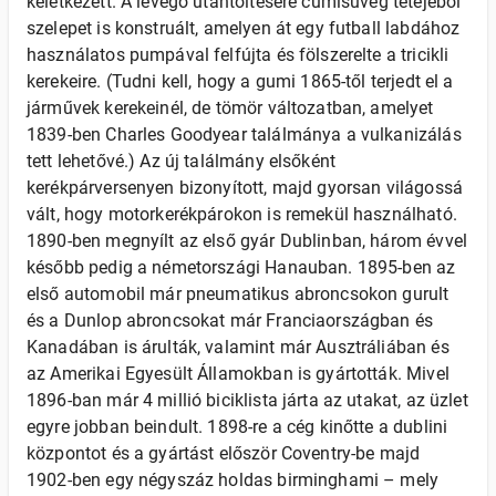
keletkezett. A levegő utántöltésére cumisüveg tetejéből
szelepet is konstruált, amelyen át egy futball labdához
használatos pumpával felfújta és fölszerelte a tricikli
kerekeire. (Tudni kell, hogy a gumi 1865-től terjedt el a
járművek kerekeinél, de tömör változatban, amelyet
1839-ben Charles Goodyear találmánya a vulkanizálás
tett lehetővé.) Az új találmány elsőként
kerékpárversenyen bizonyított, majd gyorsan világossá
vált, hogy motorkerékpárokon is remekül használható.
1890-ben megnyílt az első gyár Dublinban, három évvel
később pedig a németországi Hanauban. 1895-ben az
első automobil már pneumatikus abroncsokon gurult
és a Dunlop abroncsokat már Franciaországban és
Kanadában is árulták, valamint már Ausztráliában és
az Amerikai Egyesült Államokban is gyártották. Mivel
1896-ban már 4 millió biciklista járta az utakat, az üzlet
egyre jobban beindult. 1898-re a cég kinőtte a dublini
központot és a gyártást először Coventry-be majd
1902-ben egy négyszáz holdas birminghami – mely