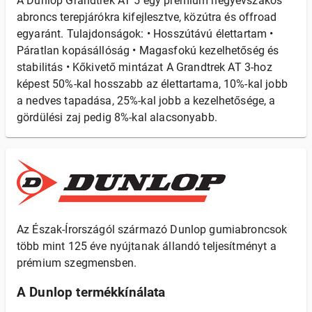
A Dunlop Grandtrek AT 5 egy prémium négyévszakos
abroncs terepjárókra kifejlesztve, közútra és offroad
egyaránt. Tulajdonságok: • Hosszútávú élettartam •
Páratlan kopásállóság • Magasfokú kezelhetőség és
stabilitás • Kőkivető mintázat A Grandtrek AT 3-hoz
képest 50%-kal hosszabb az élettartama, 10%-kal jobb
a nedves tapadása, 25%-kal jobb a kezelhetősége, a
gördülési zaj pedig 8%-kal alacsonyabb.
Az Észak-Írországól származó Dunlop gumiabroncsok
több mint 125 éve nyújtanak állandó teljesítményt a
prémium szegmensben.
A Dunlop termékkínálata