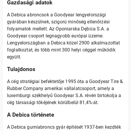
Gazdasági adatok
A Debica abroncsok a Goodyear lengyelországi
gyárában készülnek, szigorú minőség ellenőrzési
folyamatok mellett. Az Oponiarska Dębica S.A. a
Goodyear csoport legnagyobb európai üzeme.
Lengyelországban a Debica közel 2900 alkalmazottat
foglalkoztat, és több mint 300 helyi céggel működik
együtt.
Tulajdonos
A cég stratégiai befektetője 1995 óta a Goodyear Tire &
Rubber Company amerikai vállalatcsoport, amely a
luxemburgi székhelyű Goodyear S.A. révén birtokolja a
cég társasági tőkéjének körülbelül 81,4%-át.
A Debica története
A Debica gumiabroncs gyár építését 1937-ben kezdték