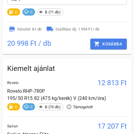
D
C
B (71 db)
Készlet: 8+ db
Szállítási díj: 1 994 Ft / db
20 998 Ft / db
KOSÁRBA
Kiemelt ajánlat
12 813
Ft
Rovelo
Rovelo
RHP-780P
195/50 R15 82 (475 kg/kerék) V (240 km/óra)
D
C
B (70 db)
Támogatott
17 207
Ft
Sailun