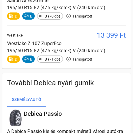
Sailun
Atrezzo Elite
195/50 R15 82 (475 kg/kerék) V (240 km/óra)
D
B
B (70 db)
Támogatott
13 399
Ft
Westlake
Westlake
Z-107 ZuperEco
195/50 R15 82 (475 kg/kerék) V (240 km/óra)
D
B
B (71 db)
Támogatott
További Debica nyári gumik
SZEMÉLYAUTÓ
Debica Passio
A Debica Passio kis és kompakt méretű városi autókra