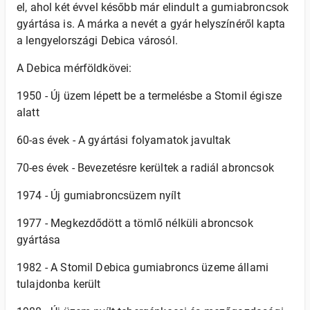
el, ahol két évvel később már elindult a gumiabroncsok
gyártása is. A márka a nevét a gyár helyszínéről kapta
a lengyelországi Debica városól.
A Debica mérföldkövei:
1950 - Új üzem lépett be a termelésbe a Stomil égisze
alatt
60-as évek - A gyártási folyamatok javultak
70-es évek - Bevezetésre kerültek a radiál abroncsok
1974 - Új gumiabroncsüzem nyílt
1977 - Megkezdődött a tömlő nélküli abroncsok
gyártása
1982 - A Stomil Debica gumiabroncs üzeme állami
tulajdonba került