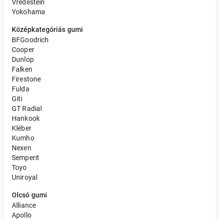
Vredestein
Yokohama
Középkategóriás gumi
BFGoodrich
Cooper
Dunlop
Falken
Firestone
Fulda
Giti
GT Radial
Hankook
Kléber
Kumho
Nexen
Semperit
Toyo
Uniroyal
Olcsó gumi
Alliance
Apollo