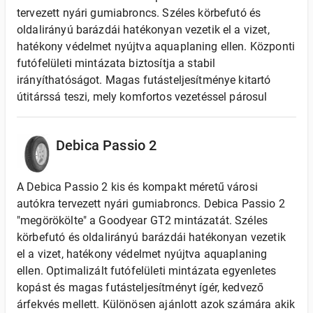
tervezett nyári gumiabroncs. Széles körbefutó és
oldalirányú barázdái hatékonyan vezetik el a vizet,
hatékony védelmet nyújtva aquaplaning ellen. Központi
futófelületi mintázata biztosítja a stabil
irányíthatóságot. Magas futásteljesítménye kitartó
útitárssá teszi, mely komfortos vezetéssel párosul
Debica Passio 2
A Debica Passio 2 kis és kompakt méretű városi
autókra tervezett nyári gumiabroncs. Debica Passio 2
"megörökölte" a Goodyear GT2 mintázatát. Széles
körbefutó és oldalirányú barázdái hatékonyan vezetik
el a vizet, hatékony védelmet nyújtva aquaplaning
ellen. Optimalizált futófelületi mintázata egyenletes
kopást és magas futásteljesítményt ígér, kedvező
árfekvés mellett. Különösen ajánlott azok számára akik