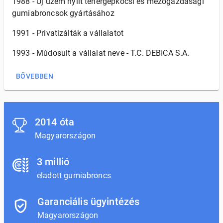
1988 - Új üzem nyílt tehergépkocsi és mezőgazdasági
gumiabroncsok gyártásához
1991 - Privatizálták a vállalatot
1993 - Múdosult a vállalat neve - T.C. DEBICA S.A.
BŐVEBBEN
2014 óta
Magyarországon
3 millió
eladott gumiabroncs
Garanciális ügyintézés
Magyarországon