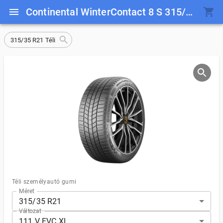
Continental WinterContact 8 S 315/35 R21 111 V EVC XL
315/35 R21 Téli
Téli személyautó gumi
Méret
315/35 R21
Változat
111 V EVC XL