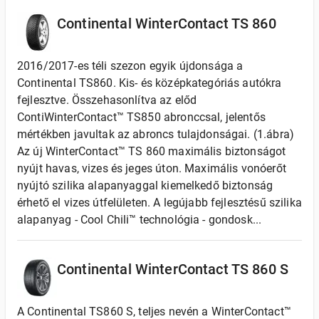
Continental WinterContact TS 860
2016/2017-es téli szezon egyik újdonsága a
Continental TS860. Kis- és középkategóriás autókra
fejlesztve. Összehasonlítva az előd
ContiWinterContact™ TS850 abronccsal, jelentős
mértékben javultak az abroncs tulajdonságai. (1.ábra)
Az új WinterContact™ TS 860 maximális biztonságot
nyújt havas, vizes és jeges úton. Maximális vonóerőt
nyújtó szilika alapanyaggal kiemelkedő biztonság
érhető el vizes útfelületen. A legújabb fejlesztésű szilika
alapanyag - Cool Chili™ technológia - gondosk...
Continental WinterContact TS 860 S
A Continental TS860 S, teljes nevén a WinterContact™