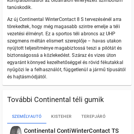
kompatibilitásról az oldalfalon elhelyezett szimbólum
tanúskodik.
Az új Continental WinterContact 8 S tervezésénél arra
törekedtek, hogy még magasabb szintre emelje a téli
vezetési élményt. Ez a sportos téli abroncs az UHP
szegmens méltán elismert szereplője – havas utakon
nyújtott teljesítménye magabiztossá teszi a pilótát és
biztonságossá a közlekedést. Száraz és vizes úton
egyaránt könnyed kezelhetőséggel és rövid fékutakkal
nyűgözi le a felhasználót, függetlenül a jármű típusától
és hajtásmódjától.
További Continental téli gumik
SZEMÉLYAUTÓ
KISTEHER
TEREPJÁRÓ
Continental ContiWinterContact TS