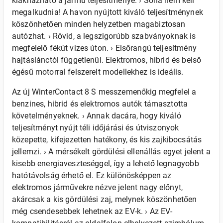
kiaknázható a jármű teljesítménye. › Soha nem kell
megalkudnia! A havon nyújtott kiváló teljesítménynek
köszönhetően minden helyzetben magabiztosan
autózhat. › Rövid, a legszigorúbb szabványoknak is
megfelelő fékút vizes úton. › Elsőrangú teljesítmény
hajtáslánctól függetlenül. Elektromos, hibrid és belső
égésű motorral felszerelt modellekhez is ideális.
Az új WinterContact 8 S messzemenőkig megfelel a
benzines, hibrid és elektromos autók támasztotta
követelményeknek. › Annak dacára, hogy kiváló
teljesítményt nyújt téli időjárási és útviszonyok
közepette, kifejezetten hatékony, és kis zajkibocsátás
jellemzi. › A mérsékelt gördülési ellenállás egyet jelent a
kisebb energiaveszteséggel, így a lehető legnagyobb
hatótávolság érhető el. Ez különösképpen az
elektromos járművekre nézve jelent nagy előnyt,
akárcsak a kis gördülési zaj, melynek köszönhetően
még csendesebbek lehetnek az EV-k. › Az EV-