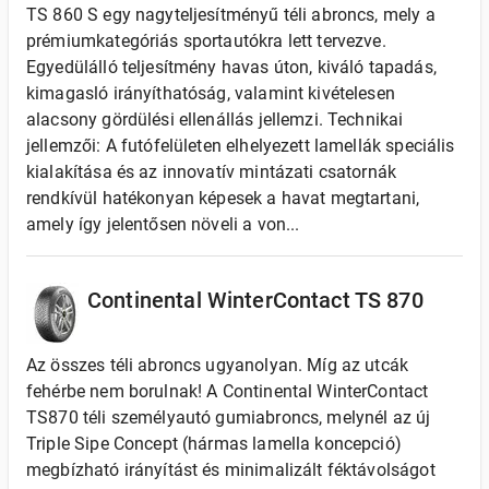
TS 860 S egy nagyteljesítményű téli abroncs, mely a
prémiumkategóriás sportautókra lett tervezve.
Egyedülálló teljesítmény havas úton, kiváló tapadás,
kimagasló irányíthatóság, valamint kivételesen
alacsony gördülési ellenállás jellemzi. Technikai
jellemzői: A futófelületen elhelyezett lamellák speciális
kialakítása és az innovatív mintázati csatornák
rendkívül hatékonyan képesek a havat megtartani,
amely így jelentősen növeli a von...
Continental WinterContact TS 870
Az összes téli abroncs ugyanolyan. Míg az utcák
fehérbe nem borulnak! A Continental WinterContact
TS870 téli személyautó gumiabroncs, melynél az új
Triple Sipe Concept (hármas lamella koncepció)
megbízható irányítást és minimalizált féktávolságot