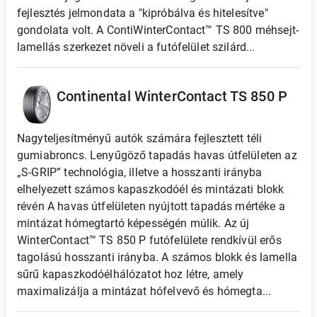
fejlesztés jelmondata a "kipróbálva és hitelesítve"
gondolata volt. A ContiWinterContact™ TS 800 méhsejt-
lamellás szerkezet növeli a futófelület szilárd...
Continental WinterContact TS 850 P
Nagyteljesítményű autók számára fejlesztett téli
gumiabroncs. Lenyűgöző tapadás havas útfelületen az
„S-GRIP” technológia, illetve a hosszanti irányba
elhelyezett számos kapaszkodóél és mintázati blokk
révén A havas útfelületen nyújtott tapadás mértéke a
mintázat hómegtartó képességén múlik. Az új
WinterContact™ TS 850 P futófelülete rendkívül erős
tagolású hosszanti irányba. A számos blokk és lamella
sűrű kapaszkodóélhálózatot hoz létre, amely
maximalizálja a mintázat hófelvevő és hómegta...