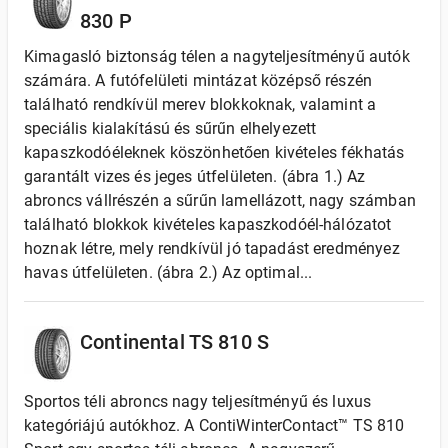
830 P
Kimagasló biztonság télen a nagyteljesítményű autók
számára. A futófelületi mintázat középső részén
található rendkívül merev blokkoknak, valamint a
speciális kialakítású és sűrűn elhelyezett
kapaszkodóéleknek köszönhetően kivételes fékhatás
garantált vizes és jeges útfelületen. (ábra 1.) Az
abroncs vállrészén a sűrűn lamellázott, nagy számban
található blokkok kivételes kapaszkodóél-hálózatot
hoznak létre, mely rendkívül jó tapadást eredményez
havas útfelületen. (ábra 2.) Az optimal...
Continental TS 810 S
Sportos téli abroncs nagy teljesítményű és luxus
kategóriájú autókhoz. A ContiWinterContact™ TS 810