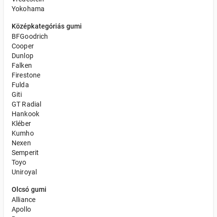
Yokohama
Középkategóriás gumi
BFGoodrich
Cooper
Dunlop
Falken
Firestone
Fulda
Giti
GT Radial
Hankook
Kléber
Kumho
Nexen
Semperit
Toyo
Uniroyal
Olcsó gumi
Alliance
Apollo