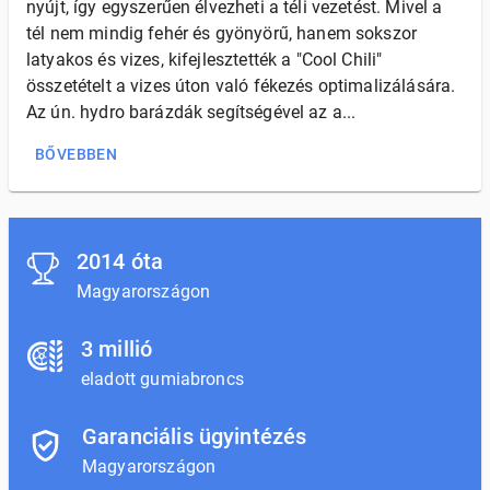
nyújt, így egyszerűen élvezheti a téli vezetést. Mivel a
tél nem mindig fehér és gyönyörű, hanem sokszor
latyakos és vizes, kifejlesztették a "Cool Chili"
összetételt a vizes úton való fékezés optimalizálására.
Az ún. hydro barázdák segítségével az a...
BŐVEBBEN
2014 óta
Magyarországon
3 millió
eladott gumiabroncs
Garanciális ügyintézés
Magyarországon