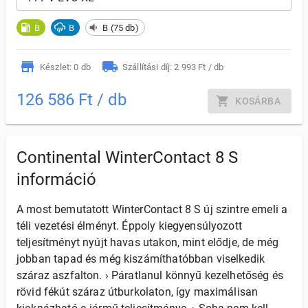
B
B
B (75 db)
Készlet: 0 db
Szállítási díj: 2 993 Ft / db
126 586 Ft / db
KOSÁRBA
Continental WinterContact 8 S
információ
A most bemutatott WinterContact 8 S új szintre emeli a
téli vezetési élményt. Éppoly kiegyensúlyozott
teljesítményt nyújt havas utakon, mint elődje, de még
jobban tapad és még kiszámíthatóbban viselkedik
száraz aszfalton. › Páratlanul könnyű kezelhetőség és
rövid fékút száraz útburkolaton, így maximálisan