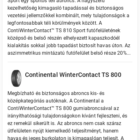
Sport egy sportos téli abroncs. A nagyszerű
kezelhetőség kimagasló tapadással és biztonságos
vezetési jellemzőkkel kombinált, mely tulajdonságok a
legfontosabbak téli körülmények között. A
ContiWinterContact™ TS 810 Sport futófelületének
középső és belső részén elhelyezett kapaszkodóél
kialakítás sokkal jobb tapadást biztosít havas úton. Az
aszimmetrikus mintázatú futófelület belső része 20%...
Continental WinterContact TS 800
Megbízható és biztonságos abroncs kis- és
középkategóriás autóknak. A Continental a
ContiWinterContact™ TS 800 gumiabroncsával az
irányíthatósági tulajdonságokon kívánt fejleszteni, és
ez remekül sikerült is. Az abroncs nem csak száraz
útfelületen nyújt kiemelkedő teljesítményt, hanem
havas és jeges burkolaton is kimagaslóan teljesít. A