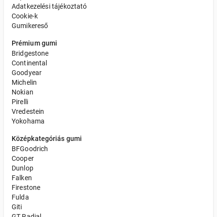
Adatkezelési tájékoztató
Cookie-k
Gumikereső
Prémium gumi
Bridgestone
Continental
Goodyear
Michelin
Nokian
Pirelli
Vredestein
Yokohama
Középkategóriás gumi
BFGoodrich
Cooper
Dunlop
Falken
Firestone
Fulda
Giti
GT Radial