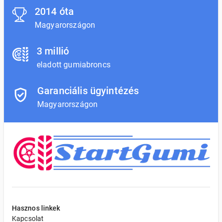
2014 óta
Magyarországon
3 millió
eladott gumiabroncs
Garanciális ügyintézés
Magyarországon
Hasznos linkek
Kapcsolat