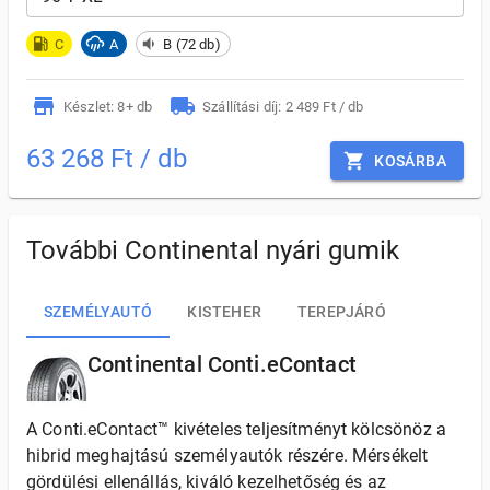
C
A
B (72 db)
Készlet: 8+ db
Szállítási díj: 2 489 Ft / db
63 268 Ft / db
KOSÁRBA
További Continental nyári gumik
SZEMÉLYAUTÓ
KISTEHER
TEREPJÁRÓ
Continental Conti.eContact
A Conti.eContact™ kivételes teljesítményt kölcsönöz a
hibrid meghajtású személyautók részére. Mérsékelt
gördülési ellenállás, kiváló kezelhetőség és az