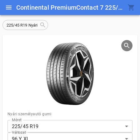
Continental PremiumContact 7 225/45 R19 96 Y XL
225/45 R19 Nyári
Nyári személyautó gumi
Méret
225/45 R19
Változat
96 Y XL