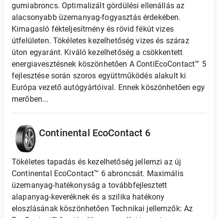
gumiabroncs. Optimalizált gördülési ellenállás az
alacsonyabb üzemanyag-fogyasztás érdekében.
Kimagasló fékteljesítmény és rövid fékút vizes
útfelületen. Tökéletes kezelhetőség vizes és száraz
úton egyaránt. Kiváló kezelhetőség a csökkentett
energiavesztésnek köszönhetően A ContiEcoContact™ 5
fejlesztése során szoros együttműködés alakult ki
Európa vezető autógyártóival. Ennek köszönhetően egy
merőben...
Continental EcoContact 6
Tökéletes tapadás és kezelhetőség jellemzi az új
Continental EcoContact™ 6 abroncsát. Maximális
üzemanyag-hatékonyság a továbbfejlesztett
alapanyag-keveréknek és a szilika hatékony
eloszlásának köszönhetően Technikai jellemzők: Az