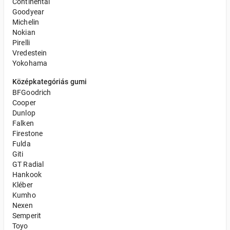
Continental
Goodyear
Michelin
Nokian
Pirelli
Vredestein
Yokohama
Középkategóriás gumi
BFGoodrich
Cooper
Dunlop
Falken
Firestone
Fulda
Giti
GT Radial
Hankook
Kléber
Kumho
Nexen
Semperit
Toyo