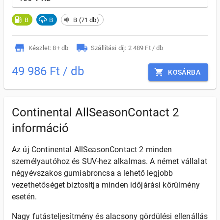
B
B
B (71 db)
Készlet: 8+ db
Szállítási díj: 2 489 Ft / db
49 986 Ft / db
KOSÁRBA
Continental AllSeasonContact 2
információ
Az új Continental AllSeasonContact 2 minden
személyautóhoz és SUV-hez alkalmas. A német vállalat
négyévszakos gumiabroncsa a lehető legjobb
vezethetőséget biztosítja minden időjárási körülmény
esetén.
Nagy futásteljesítmény és alacsony gördülési ellenállás