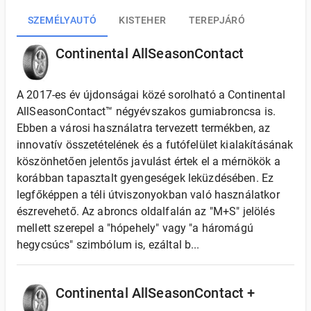
SZEMÉLYAUTÓ
KISTEHER
TEREPJÁRÓ
Continental AllSeasonContact
A 2017-es év újdonságai közé sorolható a Continental
AllSeasonContact™ négyévszakos gumiabroncsa is.
Ebben a városi használatra tervezett termékben, az
innovatív összetételének és a futófelület kialakításának
köszönhetően jelentős javulást értek el a mérnökök a
korábban tapasztalt gyengeségek leküzdésében. Ez
legfőképpen a téli útviszonyokban való használatkor
észrevehető. Az abroncs oldalfalán az "M+S" jelölés
mellett szerepel a "hópehely" vagy "a háromágú
hegycsúcs" szimbólum is, ezáltal b...
Continental AllSeasonContact +