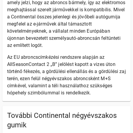
amely jelzi, hogy az abroncs bármely, így az elektromos
meghajtással szerelt járművekkel is kompatibilis. Mivel
a Continental összes jelenlegi és jövőbeli autógumija
megfelel az e-járművek által támasztott
követelményeknek, a vállalat minden Európában
újonnan bevezetett személyautó-abroncsán feltünteti
az említett logót.
Az EU abroncscímkézési rendszere alapján az
AllSeasonContact 2 „B” jelölést kapott a vizes úton
történő fékezés, a gördülési ellenállás és a gördülési zaj
terén, ezen felül négyévszakos abroncsként M+S
címkével, valamint a téli használathoz szükséges
hópehely szimbólummal is rendelkezik.
További Continental négyévszakos
gumik