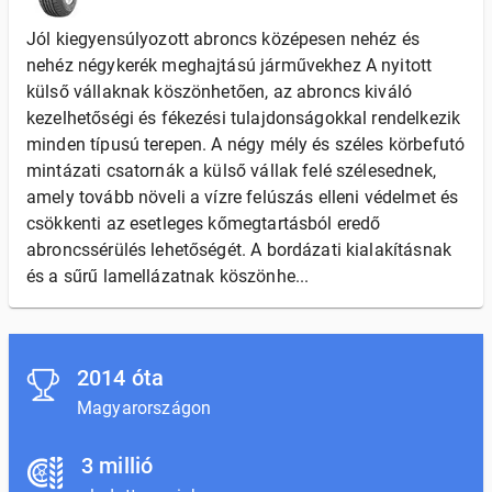
Jól kiegyensúlyozott abroncs középesen nehéz és
nehéz négykerék meghajtású járművekhez A nyitott
külső vállaknak köszönhetően, az abroncs kiváló
kezelhetőségi és fékezési tulajdonságokkal rendelkezik
minden típusú terepen. A négy mély és széles körbefutó
mintázati csatornák a külső vállak felé szélesednek,
amely tovább növeli a vízre felúszás elleni védelmet és
csökkenti az esetleges kőmegtartásból eredő
abroncssérülés lehetőségét. A bordázati kialakításnak
és a sűrű lamellázatnak köszönhe...
2014 óta
Magyarországon
3 millió