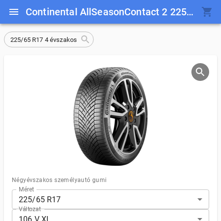
Continental AllSeasonContact 2 225/65 R17 106 V XL
225/65 R17 4 évszakos
Négyévszakos személyautó gumi
Méret
225/65 R17
Változat
106 V XL