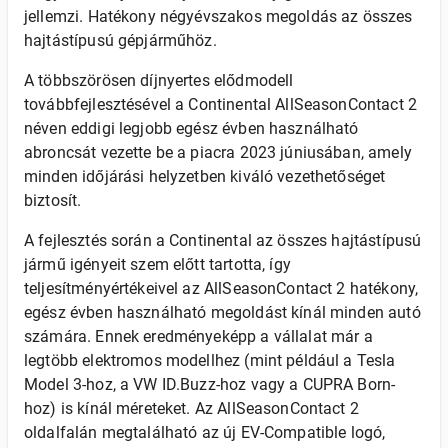
jellemzi. Hatékony négyévszakos megoldás az összes
hajtástípusú gépjárműhöz.
A többszörösen díjnyertes elődmodell
továbbfejlesztésével a Continental AllSeasonContact 2
néven eddigi legjobb egész évben használható
abroncsát vezette be a piacra 2023 júniusában, amely
minden időjárási helyzetben kiváló vezethetőséget
biztosít.
A fejlesztés során a Continental az összes hajtástípusú
jármű igényeit szem előtt tartotta, így
teljesítményértékeivel az AllSeasonContact 2 hatékony,
egész évben használható megoldást kínál minden autó
számára. Ennek eredményeképp a vállalat már a
legtöbb elektromos modellhez (mint például a Tesla
Model 3-hoz, a VW ID.Buzz-hoz vagy a CUPRA Born-
hoz) is kínál méreteket. Az AllSeasonContact 2
oldalfalán megtalálható az új EV-Compatible logó,