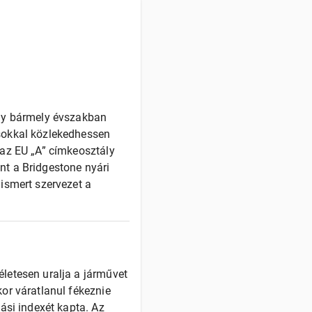
ogy bármely évszakban
sokkal közlekedhessen
 az EU „A” címkeosztály
t a Bridgestone nyári
ismert szervezet a
letesen uralja a járművet
or váratlanul fékeznie
ási indexét kapta. Az