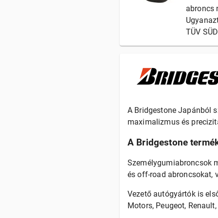
abroncs 
Ugyanazt
TÜV SÜD 
A Bridgestone Japánból 
maximalizmus és precizitá
A Bridgestone termék
Személygumiabroncsok mell
és off-road abroncsokat, v
Vezető autógyártók is els
Motors, Peugeot, Renault, 