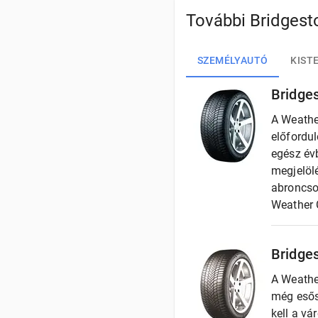
További Bridges
SZEMÉLYAUTÓ
KIST
Bridge
A Weathe
előfordu
egész év
megjelöl
abroncso
Weather C
Bridge
A Weathe
még esős
kell a vá