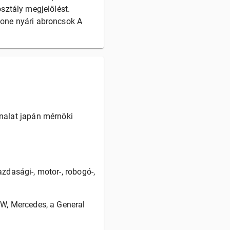
sztály megjelölést.
one nyári abroncsok A
nalat japán mérnöki
zdasági-, motor-, robogó-,
MW, Mercedes, a General