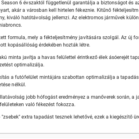
 Season 6 évszaktól függetlenül garantálja a biztonságot és az
yart, akár a városban kell hirtelen fékeznie. Kitűnő fékteljes
ény, kiváló hatótávolság jellemzi. Az elektromos járművek kül
miabroncs.
ett formula, mely a fékteljesítmény javítására szolgál. Az új fo
zott kopásállóság érdekében hozták létre.
lakú minta javítja a havas felülettel érintkező élek ásóerejét ta
etést optimalizálja.​
ítás a futófelület mintájára szabottan optimalizálja a tapadási
tése nélkül.
ellatávolság jobb hófogást eredményez a manőverek során, a j
felületeken való fékezést fokozza.
ó "zsebek" extra tapadást tesznek lehetővé, ezek a kiegészítő 