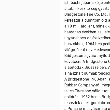
ishibashi japán szó jelen
a tabi - készítő cég gyár
Bridgestone Tire Co. Ltd.
keresztül a gumitömlőig a
a 10 milliárd jent, minek
hatvanas években születet
ugyanebben az évtizedben,
buszokhoz, 1964-ben pedi
világméretű növekedésének
Bridgestone-gyárat nyitot
követően. A Bridgestone C
alapították Brüsszelben. 
a használt gumiabroncsok
A Bridgestone 1983-ban jel
Rubber Company-től megvá
teljes Firestone vállalat
dollárért. 1982-ben a Bri
terveztek a téli gumiabr
a Porsche megvásárolta a 