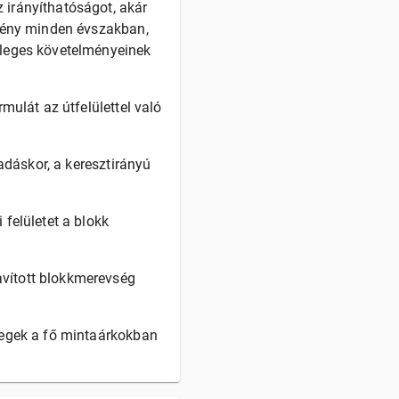
 irányíthatóságot, akár
ítmény minden évszakban,
önleges követelményeinek
rmulát az útfelülettel való
padáskor, a keresztirányú
 felületet a blokk
avított blokkmerevség
üregek a fő mintaárkokban