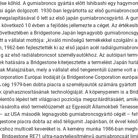
tése kőhíd. A gumiabroncs gyártás előtt Ishibashi egy hagymom
tási ágán dolgozott. 1930-ban legyártotta az első gumiabroncso
 megalapításával ő lett az első japán gumiabroncsgyártó. A gu
 következő 10 évben a fejlődés jellemezte a céget. Az értékes
 következtében a Bridgestone Japán legnagyobb gumiabroncsgyá
t a vállalat mottója: „kiváló minőségű termékekkel szolgálni a
 1962-ben fejlesztették ki az első japán acél radiálgumiabron
g az első radiálabroncsot személyautókhoz. Az autóipari ter
 hatására a Bridgestone kiterjesztette a termelést Japán határ
tak Malajziában, mely a vállalat első tengerentúli üzeme volt 
orporation Európai Irodáját (a Bridgestone Corporation európa
A cég 1979-ben dobta piacra a személyautók számára gyártott alu
 újrahasznosításának technológiáját. A köpenyperem is a Bri
entős lépést tett világpiaci pozíciója megszilárdításáért, amik
sárolta első termelőüzemét az Egyesült Államokbeli Tenesse
ot – az USA második legnagyobb gumiabroncsgyártó cégét – felv
dgestone piacra dobta az első téligumit Japánban, öt évvel kés
oncshoz multicell keveréket is. A kemény munka 1986-ban meg
Bridgestone RE71 ultra-nagyteljesítményű gumiabroncsát limit