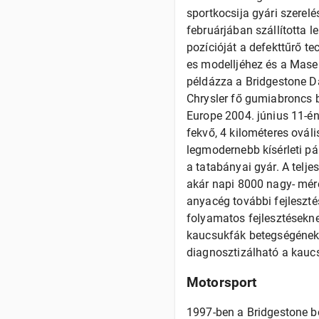
sportkocsija gyári szerel
februárjában szállította l
pozícióját a defekttűrő te
es modelljéhez és a Masera
példázza a Bridgestone Da
Chrysler fő gumiabroncs b
Europe 2004. június 11-én
fekvő, 4 kilométeres ováli
legmodernebb kísérleti p
a tatabányai gyár. A telj
akár napi 8000 nagy- mére
anyacég további fejleszté
folyamatos fejlesztésekne
kaucsukfák betegségének 
diagnosztizálható a kauc
Motorsport
1997-ben a Bridgestone be