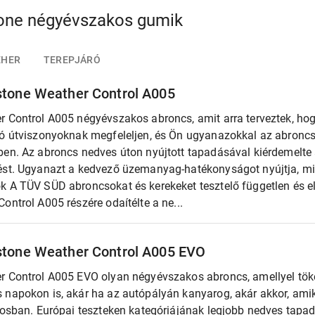
tone négyévszakos gumik
EHER
TEREPJÁRÓ
stone Weather Control A005
r Control A005 négyévszakos abroncs, amit arra terveztek, h
ló útviszonyoknak megfeleljen, és Ön ugyanazokkal az abronc
ben. Az abroncs nedves úton nyújtott tapadásával kiérdemelte
ést. Ugyanazt a kedvező üzemanyag-hatékonyságot nyújtja, min
k A TÜV SÜD abroncsokat és kerekeket tesztelő független és el
ontrol A005 részére odaítélte a ne...
stone Weather Control A005 EVO
r Control A005 EVO olyan négyévszakos abroncs, amellyel töké
 napokon is, akár ha az autópályán kanyarog, akár akkor, amik
rosban. Európai teszteken kategóriájának legjobb nedves tapad