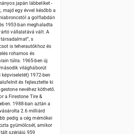
ányos japán lábbeliket -
t, majd egy évvel később a
miabroncstól a golflabdán
ítés 1953-ban meghaladta
rtó vállalatává vált. A
 társadalmat”, s
csot is teherautókhoz és
melés rohamos és
ain túlra. 1965-ben új
a második világháborút
i képviseletét) 1972-ben
felnit és fejlesztette ki
dgestone nevéhez köthető.
or a Firestone Tire &
eben. 1988-ban aztán a
ásárolta 2.6 milliárd
őbb pedig a cég mérnökei
hozta gyümölcsét, amikor
ált szériájú 959