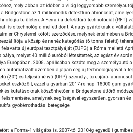
éséhez, mely abban az időben a világ leggyorsabb személyautó
e a Bridgestone az 1 milliomodik defekttűrő abroncsát, amellye
chnológia területén. A Ferrari a defekttűrő technológiát (RFT) vá
ti is e technológia mellett dönt. A nagy gyártóknak a vállalatb
imler Chryslerrel kötött szerződése, melynek értelmében a Brid
eszállítója a közép és nehéz kategóriás (6 tonna feletti) tehe
 felavatta új európai tesztpályáját (EUPG) a Róma melletti Apr
s pálya, melyet 40 millió euróból létesítettek, az egész év sorá
álya Európában. 2008. áprilisában kezdte meg a személyautó-
esen automatizált üzemben a japán cég új technológiájával a t
tű (20") és teljesítményű (UHP) személy-, terepjáró- abroncsot
seket eszközölt, ezzel a gyárban 2017-re napi 18000 gumigyárt
k és kutatásoknak köszönhetően a Bridgestone úttörő módszert 
felismerésére, amelynek segítségével egyszerűen, gyorsan és
sukfa gyökérrothadási betegsége.
tört a Forma-1 világába is. 2007-től 2010-ig egyedüli gumibesz