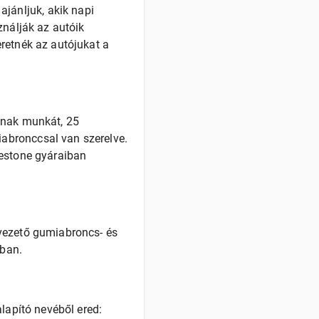
jánljuk, akik napi
ználják az autóik
retnék az autójukat a
dnak munkát, 25
abronccsal van szerelve.
gestone gyáraiban
cvezető gumiabroncs- és
nban.
lapító nevéből ered: