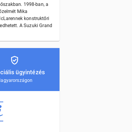
időszakban. 1998-ban, a
yőzelmét Mika
McLarennek konstruktőri
kedhetett. A Suzuki Grand
ciális ügyintézés
agyarországon