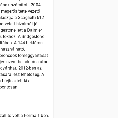
jának számított. 2004
l megerősítette vezető
lasztja a Scaglietti 612-
a vetett bizalmát jól
gestone lett a Daimler
rautókhoz. A Bridgestone
iliában. A 144 hektáron
n használható,
abroncsok tömeggyártását
eljes üzem beindulása után
 gyárthat. 2012-ben az
ására lesz lehetőség. A
fejlesztett ki a
 pontosan
állító volt a Forma-1-ben.