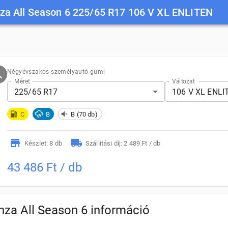
za All Season 6 225/65 R17 106 V XL ENLITEN
Négyévszakos személyautó gumi
Méret
Változat
225/65 R17
106 V XL ENLI
C
B
B (70 db)
Készlet: 8 db
Szállítási díj: 2 489 Ft / db
43 486 Ft / db
nza All Season 6 információ