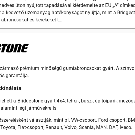
nedves úton nyújtott tapadásával kiérdemelte az EU „A” címkeo
 a kedvező üzemanyag-hatékonyságot nyújtja, mint a Bridgest
abroncsokat és kerekeket t...
származó prémium minőségű gumiabroncsokat gyárt. A színvo
s garantálja.
kínálata
ett a Bridgestone gyárt 4x4, teher-, busz-, építőipari-, mezőga
alamint légi járművekre is.
őszerelésként választják, mint pl. VW-csoport, Ford csoport, B
Toyota, Fiat-csoport, Renault, Volvo, Scania, MAN, DAF, Iveco.