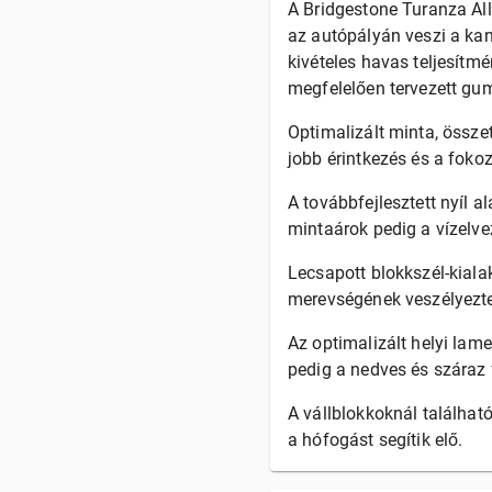
A Bridgestone Turanza All
az autópályán veszi a kan
kivételes havas teljesítm
megfelelően tervezett gu
Optimalizált minta, összet
jobb érintkezés és a foko
A továbbfejlesztett nyíl a
mintaárok pedig a vízelvez
Lecsapott blokkszél-kialak
merevségének veszélyezte
Az optimalizált helyi lam
pedig a nedves és száraz 
A vállblokkoknál találhat
a hófogást segítik elő.