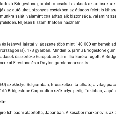
rtozó Bridgestone gumiabroncsokat azoknak az autósoknak a
ák az autójukat, bizonyos esetekben az átlagos felett is kihas
munkra saját, valamint családtagjaik biztonsága, valamint sze
elelően, teljesen kiszámíthatóan használni.
n és leányvállalatai világszerte több mint 140 000 embernek a
országon is), 178 gyárban. Minden 5. jármű Bridgestone gumi
adások összértéke Európában 3,5 millió Euróra rúgott. A Brid
merikai Firestone és a Dayton gumiabroncsok is.
EU) székhelye Belgiumban, Brüsszelben található, a világ pia
rtó Bridgestone Corporation székhelye pedig Tokióban, Japá
ete
jiro Ishibashi alapította, Japánban. A későbbi márkanév is az a