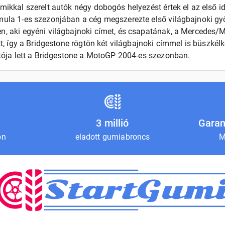
ikkal szerelt autók négy dobogós helyezést értek el az első 
ula 1-es szezonjában a cég megszerezte első világbajnoki g
, aki egyéni világbajnoki címet, és csapatának, a Mercedes/
tt, így a Bridgestone rögtön két világbajnoki címmel is büszkél
tója lett a Bridgestone a MotoGP 2004-es szezonban.
3 millió
Garan
on
eladott gumiabroncs
M