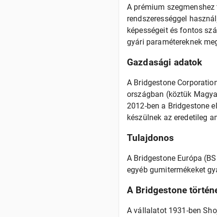
A prémium szegmenshez ta
rendszerességgel használj
képességeit és fontos szá
gyári paramétereknek megf
Gazdasági adatok
A Bridgestone Corporatio
országban (köztük Magyar
2012-ben a Bridgestone el
készülnek az eredetileg a
Tulajdonos
A Bridgestone Európa (BS
egyéb gumitermékeket gyá
A Bridgestone történ
A vállalatot 1931-ben Sho