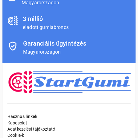
Magyarországon
3 millió
eladott gumiabroncs
Garanciális ügyintézés
Magyarországon
Hasznos linkek
Kapcsolat
Adatkezelési tájékoztató
Cookie-k