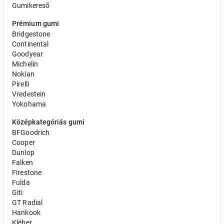
Gumikereső
Prémium gumi
Bridgestone
Continental
Goodyear
Michelin
Nokian
Pirelli
Vredestein
Yokohama
Középkategóriás gumi
BFGoodrich
Cooper
Dunlop
Falken
Firestone
Fulda
Giti
GT Radial
Hankook
Kléber