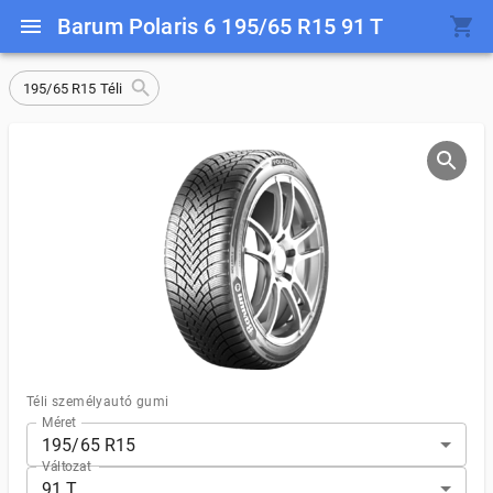
Barum Polaris 6 195/65 R15 91 T
195/65 R15 Téli
Téli személyautó gumi
Méret
195/65 R15
Változat
91 T