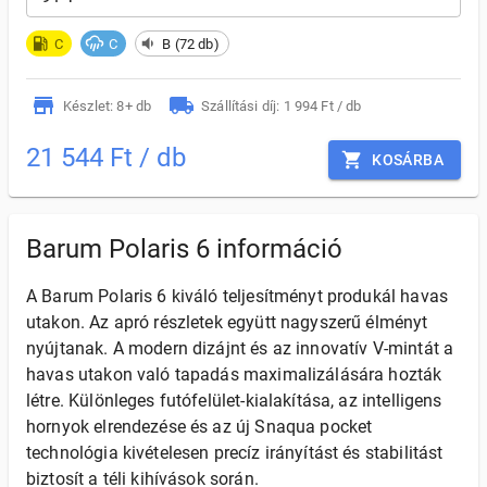
C
C
B (72 db)
Készlet: 8+ db
Szállítási díj: 1 994 Ft / db
21 544 Ft / db
KOSÁRBA
Barum Polaris 6 információ
A Barum Polaris 6 kiváló teljesítményt produkál havas
utakon. Az apró részletek együtt nagyszerű élményt
nyújtanak. A modern dizájnt és az innovatív V-mintát a
havas utakon való tapadás maximalizálására hozták
létre. Különleges futófelület-kialakítása, az intelligens
hornyok elrendezése és az új Snaqua pocket
technológia kivételesen precíz irányítást és stabilitást
biztosít a téli kihívások során.