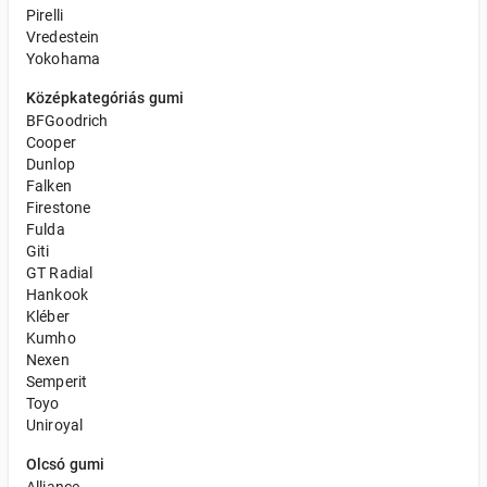
Pirelli
Vredestein
Yokohama
Középkategóriás gumi
BFGoodrich
Cooper
Dunlop
Falken
Firestone
Fulda
Giti
GT Radial
Hankook
Kléber
Kumho
Nexen
Semperit
Toyo
Uniroyal
Olcsó gumi