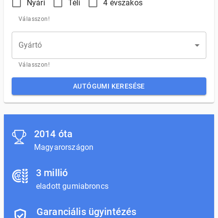
Nyári
Téli
4 évszakos
Válasszon!
Gyártó
Válasszon!
AUTÓGUMI KERESÉSE
2014 óta
Magyarországon
3 millió
eladott gumiabroncs
Garanciális ügyintézés