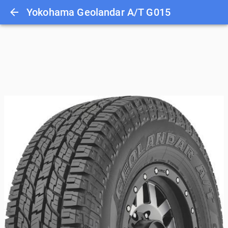
Yokohama Geolandar A/T G015