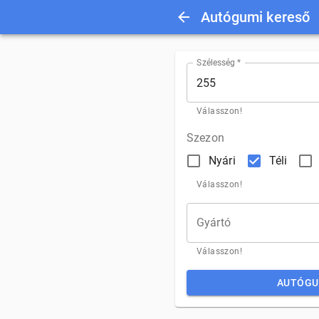
Autógumi kereső
Szélesség *
255
Válasszon!
Szezon
Nyári
Téli
Válasszon!
Gyártó
Válasszon!
AUTÓGU