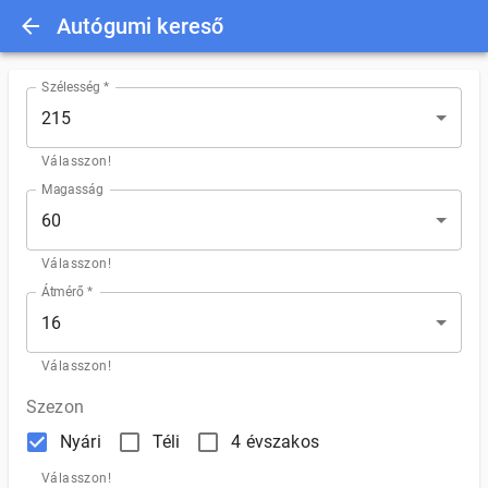
Autógumi kereső
Szélesség *
215
Válasszon!
Magasság
60
Válasszon!
Átmérő *
16
Válasszon!
Szezon
Nyári
Téli
4 évszakos
Válasszon!